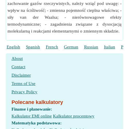
zachowanie gazów rzeczywistych, należy wziąć pod uwagę: -
wpływ na ściśliwość; - zmienna pojemność cieplna właściwa; -
siły van der Waalsa; - nierównowagowe efekty
termodynamiczne; - zagadnienia związane z dysocjacją
molekularną i reakcjami elementarnymi o zmiennym składzie.
English
Spanish
French
German
Russian
Italian
Port
About
Contact
Disclaimer
Terms of Use
Privacy Policy
Polecane kalkulatory
Finanse i planowanie:
Kalkulator EMI online
Kalkulator procentowy
Matematyka podstawowa: