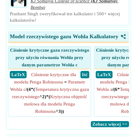
KJ Somaiya College of science
(KJ Somaiya)
,
Bombaj
Prashant Singh zweryfikował ten kalkulator i 500+ więcej
kalkulatorów!
Model rzeczywistego gazu Wohla Kalkulatory
<
Ciśnienie krytyczne gazu rzeczywistego
Ciśnienie krytyczne
przy użyciu równania Wohla przy
przy użyciu równ
danym parametrze Wohla c
danym parame
​ LaTeX
Ciśnienie krytyczne dla
​ Iść
​ LaTeX
Ciśnienie 
modelu Penga Robinsona
=
Parametr
modelu Penga Rob
Wohla c
/(4*(
Temperatura krytyczna gazu
Wohla a
/(6*
Temperat
rzeczywistego
^2)*(
Krytyczna objętość
rzeczywistego
*(
Kr
molowa dla modelu Penga
molowa dla m
Robinsona
^3))
Robins
​Zobacz więcej >>