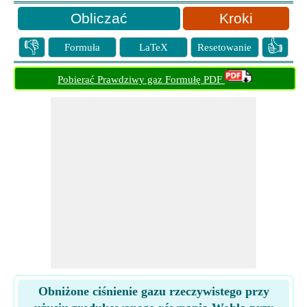
Kroki
👎
👍
Formuła
LaTeX
Resetowanie
Pobierać Prawdziwy gaz Formułę PDF
Obniżone ciśnienie gazu rzeczywistego przy