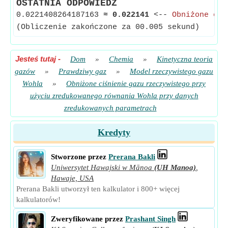
OSTATNIA ODPOWIEDŹ
0.0221408264187163
≈
0.022141
<--
Obniżone ciś
(Obliczenie zakończone za 00.005 sekund)
Jesteś tutaj
-
Dom
»
Chemia
»
Kinetyczna teoria
gazów
»
Prawdziwy gaz
»
Model rzeczywistego gazu
Wohla
»
Obniżone ciśnienie gazu rzeczywistego przy
użyciu zredukowanego równania Wohla przy danych
zredukowanych parametrach
Kredyty
Stworzone przez
Prerana Bakli
Uniwersytet Hawajski w Mānoa
(UH Manoa)
,
Hawaje, USA
Prerana Bakli utworzył ten kalkulator i 800+ więcej
kalkulatorów!
Zweryfikowane przez
Prashant Singh