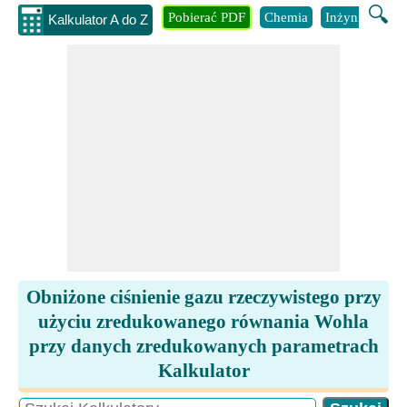
🔍
Pobierać PDF
Chemia
Inżynieria
B
Kalkulator A do Z
Obniżone ciśnienie gazu rzeczywistego przy
użyciu zredukowanego równania Wohla
przy danych zredukowanych parametrach
Kalkulator