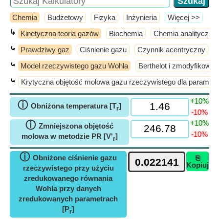
Chemia
Budżetowy
Fizyka
Inżynieria
​Więcej >>
↳
Kinetyczna teoria gazów
Biochemia
Chemia analityczna
⤿
Prawdziwy gaz
Ciśnienie gazu
Czynnik acentryczny
⤿
Model rzeczywistego gazu Wohla
Berthelot i zmodyfikowa
⤿
Krytyczna objętość molowa gazu rzeczywistego dla paramet
+10%
ⓘ
Obniżona temperatura [T
]
r
-10%
+10%
ⓘ
Zmniejszona objętość
-10%
molowa w metodzie PR [V'
]
r
ⓘ
Obniżone ciśnienie gazu
⎘
Kopiuj
rzeczywistego przy użyciu
zredukowanego równania
Wohla przy danych
zredukowanych parametrach
[P
]
r