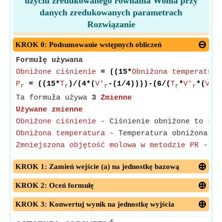
użyciu zredukowanego równania Wohla przy
danych zredukowanych parametrach
Rozwiązanie
KROK 0: Podsumowanie wstępnych obliczeń
Formułę używana
Obniżone ciśnienie
= ((15*
Obniżona temperatura
P
= ((15*
T
)/(4*(
V'
-(1/4))))-(6/(
T
*
V'
*(
V'
r
r
r
r
r
r
Ta formuła używa
3
Zmienne
Używane zmienne
Obniżone ciśnienie
- Ciśnienie obniżone to sto
Obniżona temperatura
- Temperatura obniżona to
Zmniejszona objętość molowa w metodzie PR
- Zmn
KROK 1: Zamień wejście (a) na jednostkę bazową
KROK 2: Oceń formułę
KROK 3: Konwertuj wynik na jednostkę wyjścia