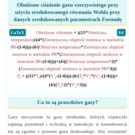
Obniżone ciśnienie gazu rzeczywistego przy
użyciu zredukowanego równania Wohla przy
danych zredukowanych parametrach Formułę
​LaTeX
Obniżone ciśnienie
= ((15*
Obniżona
​Iść
temperatura
)/(4*(
Zmniejszona objętość molowa w metodzie
PR
-(1/4))))-(6/(
Obniżona temperatura
*
Zmniejszona objętość
molowa w metodzie PR
*(
Zmniejszona objętość molowa w
metodzie PR
-(1/4))))+(4/((
Obniżona temperatura
^2)*
(
Zmniejszona objętość molowa w metodzie PR
^3)))
P
= ((15*
T
)/(4*(
V'
-(1/4))))-(6/(
T
*
V'
*(
V'
-(1/4))))+
r
r
r
r
r
r
(4/((
T
^2)*(
V'
^3)))
r
r
Co to są prawdziwe gazy?
Gazy rzeczywiste to gazy nieidealne, których cząsteczki
zajmują przestrzeń i wchodzą w interakcje; w konsekwencji
nie są zgodne z prawem gazu doskonałego. Aby zrozumieć