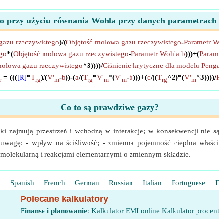
ego przy użyciu równania Wohla przy danych parametrach 
gazu rzeczywistego
)/(
Objętość molowa gazu rzeczywistego
-
Parametr W
ego
*(
Objętość molowa gazu rzeczywistego
-
Parametr Wohla b
)))+(
Param
molowa gazu rzeczywistego
^3))))/
Ciśnienie krytyczne dla modelu Peng
= (((
[R]
*
T
)/(
V'
-
b
))-(
a
/(
T
*
V'
*(
V'
-
b
)))+(
c
/((
T
^2)*(
V'
^3))))/
P
r
rg
m
rg
m
m
rg
m
Co to są prawdziwe gazy?
czki zajmują przestrzeń i wchodzą w interakcje; w konsekwencji ni
uwagę: - wpływ na ściśliwość; - zmienna pojemność cieplna właści
 molekularną i reakcjami elementarnymi o zmiennym składzie.
h
Spanish
French
German
Russian
Italian
Portuguese
D
Polecane kalkulatory
Finanse i planowanie:
Kalkulator EMI online
Kalkulator procen