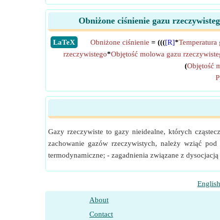
Obniżone ciśnienie gazu rzeczywist
​LaTeX
Obniżone ciśnienie
= (((
[R]
*
Temperatura 
rzeczywistego
*
Objętość molowa gazu rzeczywist
(
Objętość 
P
Gazy rzeczywiste to gazy nieidealne, których cząste
zachowanie gazów rzeczywistych, należy wziąć pod 
termodynamiczne; - zagadnienia związane z dysocjacją
Englis
About
Contact