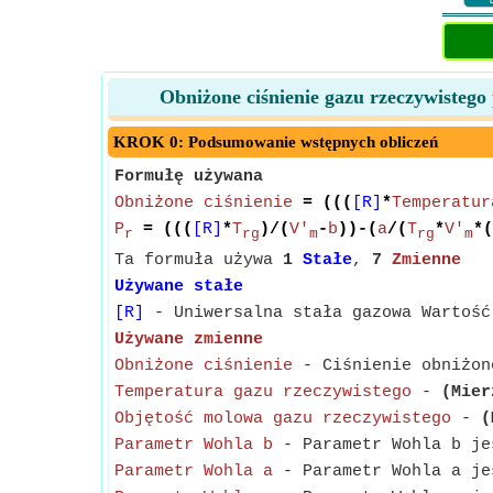
Obniżone ciśnienie gazu rzeczywisteg
KROK 0: Podsumowanie wstępnych obliczeń
Formułę używana
Obniżone ciśnienie
= (((
[R]
*
Temperatur
P
= (((
[R]
*
T
)/(
V'
-
b
))-(
a
/(
T
*
V'
*(
r
rg
m
rg
m
Ta formuła używa
1
Stałe
,
7
Zmienne
Używane stałe
[R]
- Uniwersalna stała gazowa Wartość
Używane zmienne
Obniżone ciśnienie
- Ciśnienie obniżone
Temperatura gazu rzeczywistego
-
(Mier
Objętość molowa gazu rzeczywistego
-
(
Parametr Wohla b
- Parametr Wohla b jes
Parametr Wohla a
- Parametr Wohla a jes