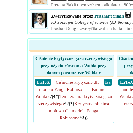
Prerana Bakli utworzył ten kalkulator i 800
Zweryfikowane przez
Prashant Singh
KJ Somaiya College of science
(KJ Somaiy
Prashant Singh zweryfikował ten kalkulator
Ciśnienie krytyczne gazu rzeczywistego
Ciśnien
przy użyciu równania Wohla przy
przy
danym parametrze Wohla c
d
​ LaTeX
Ciśnienie krytyczne dla
​ Iść
​ LaTe
modelu Penga Robinsona
=
Parametr
mode
Wohla c
/(4*(
Temperatura krytyczna gazu
Wohla 
rzeczywistego
^2)*(
Krytyczna objętość
rzec
molowa dla modelu Penga
Robinsona
^3))