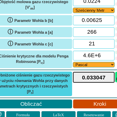
Objętość molowa gazu rzeczywistego
[V'
]
m
ⓘ
Parametr Wohla b [b]
ⓘ
Parametr Wohla a [a]
ⓘ
Parametr Wohla c [c]
Ciśnienie krytyczne dla modelu Penga
Robinsona [P,
]
c
bniżone ciśnienie gazu rzeczywistego
y użyciu równania Wohla przy danych
ametrach krytycznych i rzeczywistych
[P
]
r
Kroki

Formuła
LaTeX
Resetowanie