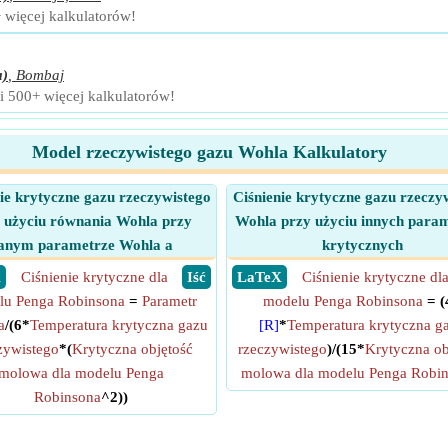
+ więcej kalkulatorów!
a)
,
Bombaj
 i 500+ więcej kalkulatorów!
Model rzeczywistego gazu Wohla Kalkulatory
ie krytyczne gazu rzeczywistego
Ciśnienie krytyczne gazu rzeczy
 użyciu równania Wohla przy
Wohla przy użyciu innych para
anym parametrze Wohla a
krytycznych
X
Ciśnienie krytyczne dla
​ Iść
​ LaTeX
Ciśnienie krytyczne dl
lu Penga Robinsona
=
Parametr
modelu Penga Robinsona
= (
a
/(6*
Temperatura krytyczna gazu
[R]
*
Temperatura krytyczna g
zywistego
*(
Krytyczna objętość
rzeczywistego
)/(15*
Krytyczna ob
molowa dla modelu Penga
molowa dla modelu Penga Robi
Robinsona
^2))