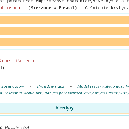
t parametrem empirycznym charakterystycznym dla r
obinsona
-
(Mierzone w Pascal)
- Ciśnienie krytycz
żone ciśnienie
d)
 teoria gazów
»
Prawdziwy gaz
»
Model rzeczywistego gazu 
iu równania Wohla przy danych parametrach krytycznych i rzeczywisty
Kredyty
a)
,
Hawaje, USA