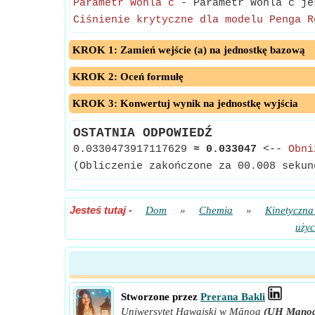
Parametr Wohla c
- Parametr Wohla c jes
Ciśnienie krytyczne dla modelu Penga R
KROK 1: Zamień wejście (a) na jednostkę bazową
KROK 2: Oceń formułę
KROK 3: Konwertuj wynik na jednostkę wyjścia
OSTATNIA ODPOWIEDŹ
0.0330473917117629
≈
0.033047
<--
Obni
(Obliczenie zakończone za 00.008 sekun
Jesteś tutaj
-
Dom
»
Chemia
»
Kinetyczna
użyc
Stworzone przez
Prerana Bakli
Uniwersytet Hawajski w Mānoa
(UH Mano