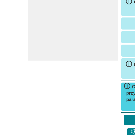
ⓘ
ⓘ
ⓘ
O
prz
par
