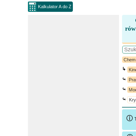
Kalkulator A do Z
rów
Chem
↳
Kin
⤿
Pra
⤿
Mod
⤿
Kry
ⓘ