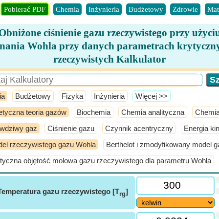
Pobierać PDF
Chemia
Inżynieria
Budżetowy
Zdrowie
Mat
Obniżone ciśnienie gazu rzeczywistego przy użyci
nania Wohla przy danych parametrach krytyczny
rzeczywistych Kalkulator
ia
Budżetowy
Fizyka
Inżynieria
​Więcej >>
etyczna teoria gazów
Biochemia
Chemia analityczna
Chemia
wdziwy gaz
Ciśnienie gazu
Czynnik acentryczny
Energia ki
el rzeczywistego gazu Wohla
Berthelot i zmodyfikowany model g
tyczna objętość molowa gazu rzeczywistego dla parametru Wohla
Temperatura gazu rzeczywistego [T
]
rg