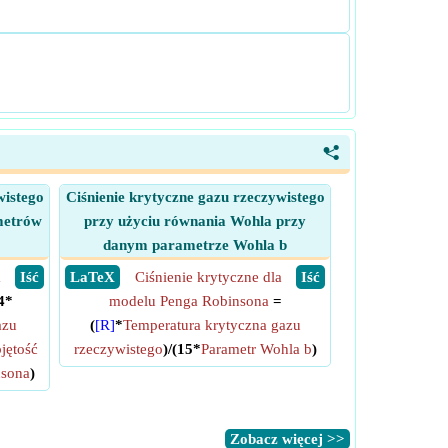
<
wistego
Ciśnienie krytyczne gazu rzeczywistego
metrów
przy użyciu równania Wohla przy
danym parametrze Wohla b
a
​ Iść
​ LaTeX
Ciśnienie krytyczne dla
​ Iść
4*
modelu Penga Robinsona
=
azu
(
[R]
*
Temperatura krytyczna gazu
jętość
rzeczywistego
)/(15*
Parametr Wohla b
)
nsona
)
​Zobacz więcej >>