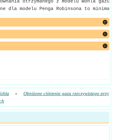
ównania otrzymanego z modelu Wohla gazu rzeczywis
ne dla modelu Penga Robinsona to minimalne ciśnien
Wohla
»
Obniżone ciśnienie gazu rzeczywistego przy
ch