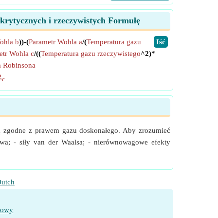
krytycznych i rzeczywistych Formułę
ohla b
))-(
Parametr Wohla a
/(
Temperatura gazu
​Iść
etr Wohla c
/((
Temperatura gazu rzeczywistego
^2)*
a Robinsona
,
c
e są zgodne z prawem gazu doskonałego. Aby zrozumieć
wa; - siły van der Waalsa; - nierównowagowe efekty
utch
towy