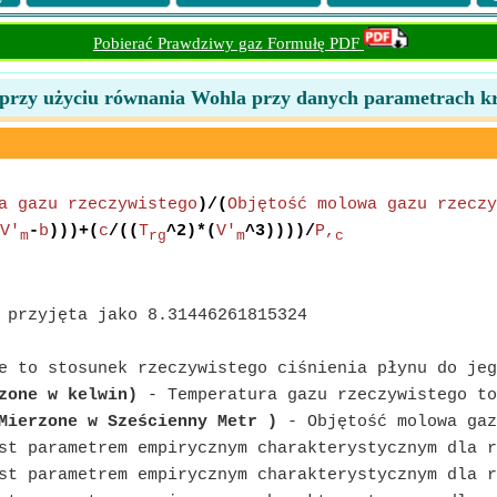
Pobierać Prawdziwy gaz Formułę PDF
o przy użyciu równania Wohla przy danych parametrach kr
a gazu rzeczywistego
)/(
Objętość molowa gazu rzeczy
V'
-
b
)))+(
c
/((
T
^2)*(
V'
^3))))/
P,
m
rg
m
c
 przyjęta jako 8.31446261815324
 to stosunek rzeczywistego ciśnienia płynu do jeg
zone w kelwin)
- Temperatura gazu rzeczywistego to
Mierzone w Sześcienny Metr )
- Objętość molowa gaz
t parametrem empirycznym charakterystycznym dla r
t parametrem empirycznym charakterystycznym dla r