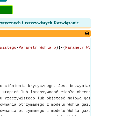
ytycznych i rzeczywistych Rozwiązanie
wistego
-
Parametr Wohla b
))-(
Parametr Wohla a
/(
Tem
o ciśnienia krytycznego. Jest bezwymiarowe.
 stopień lub intensywność ciepła obecnego w subst
u rzeczywistego lub objętość molowa gazu to jeden 
ównania otrzymanego z modelu Wohla gazu rzeczywis
ównania otrzymanego z modelu Wohla gazu rzeczywis