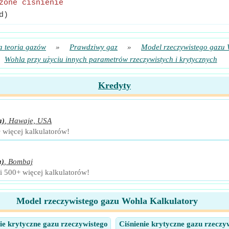
żone ciśnienie
d)
a teoria gazów
»
Prawdziwy gaz
»
Model rzeczywistego gazu
Wohla przy użyciu innych parametrów rzeczywistych i krytycznych
Kredyty
a)
,
Hawaje, USA
+ więcej kalkulatorów!
a)
,
Bombaj
 i 500+ więcej kalkulatorów!
Model rzeczywistego gazu Wohla Kalkulatory
ie krytyczne gazu rzeczywistego
Ciśnienie krytyczne gazu rzeczy