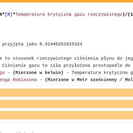
4*
[R]
*
Temperatura krytyczna gazu rzeczywistego
)/(1
 przyjęta jako 8.31446261815324
 to stosunek rzeczywistego ciśnienia płynu do jeg
Ciśnienie gazu to siła przyłożona prostopadle do 
go
-
(Mierzone w kelwin)
- Temperatura krytyczna g
enga Robinsona
-
(Mierzone w Metr sześcienny / Mol