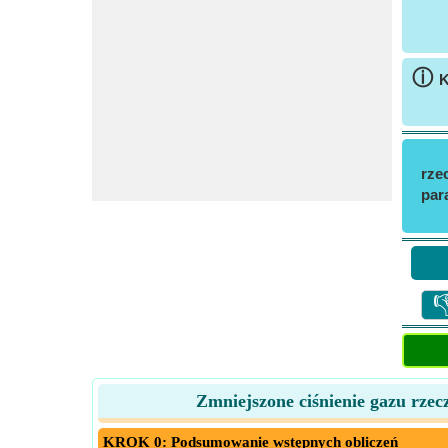
ⓘ
K
rze
par

Zmniejszone ciśnienie gazu rze
KROK 0: Podsumowanie wstępnych obliczeń