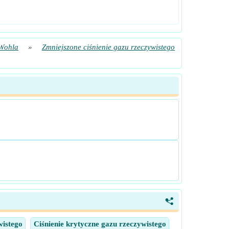
 Wohla
»
Zmniejszone ciśnienie gazu rzeczywistego
<
wistego
Ciśnienie krytyczne gazu rzeczywistego