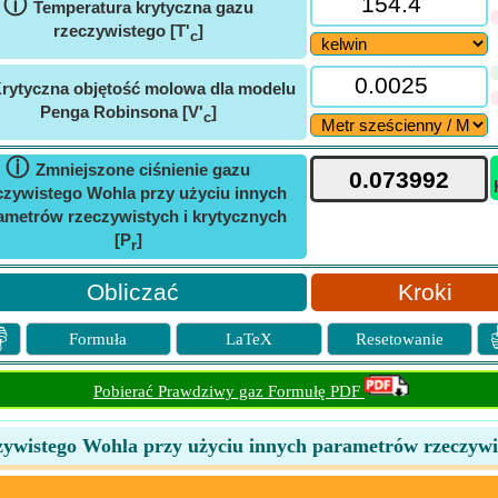
ⓘ
Temperatura krytyczna gazu
rzeczywistego [T'
]
c
rytyczna objętość molowa dla modelu
Penga Robinsona [V'
]
c
ⓘ
Zmniejszone ciśnienie gazu
czywistego Wohla przy użyciu innych
ametrów rzeczywistych i krytycznych
[P
]
r
Kroki

Formuła
LaTeX
Resetowanie
Pobierać Prawdziwy gaz Formułę PDF
czywistego Wohla przy użyciu innych parametrów rzeczywi