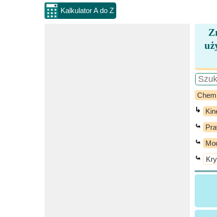
Kalkulator A do Z
Z
uż
Chem
↳
Kin
⤿
Pra
⤿
Mod
⤿
Kry