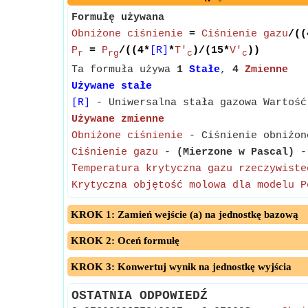
Formułę używana
Obniżone ciśnienie
=
Ciśnienie gazu
/((
P
=
P
/((4*
[R]
*
T'
)/(15*
V'
))
r
rg
c
c
Ta formuła używa
1
Stałe
,
4
Zmienne
Używane stałe
[R]
- Uniwersalna stała gazowa Wartość
Używane zmienne
Obniżone ciśnienie
- Ciśnienie obniżone
Ciśnienie gazu
-
(Mierzone w Pascal)
- 
Temperatura krytyczna gazu rzeczywiste
Krytyczna objętość molowa dla modelu P
KROK 1: Zamień wejście (a) na jednostkę bazową
KROK 2: Oceń formułę
KROK 3: Konwertuj wynik na jednostkę wyjścia
OSTATNIA ODPOWIEDŹ