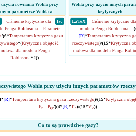
 użyciu równania Wohla przy
Wohla przy użyciu innych para
anym parametrze Wohla a
krytycznych
X
Ciśnienie krytyczne dla
​ Iść
​ LaTeX
Ciśnienie krytyczne dl
lu Penga Robinsona
=
Parametr
modelu Penga Robinsona
= (
a
/(6*
Temperatura krytyczna gazu
[R]
*
Temperatura krytyczna g
zywistego
*(
Krytyczna objętość
rzeczywistego
)/(15*
Krytyczna ob
molowa dla modelu Penga
molowa dla modelu Penga Robi
Robinsona
^2))
zeczywistego Wohla przy użyciu innych parametrów rzeczy
4*
[R]
*
Temperatura krytyczna gazu rzeczywistego
)/(15*
Krytyczna obję
P
=
P
/((4*
[R]
*
T'
)/(15*
V'
))
r
rg
c
c
Co to są prawdziwe gazy?