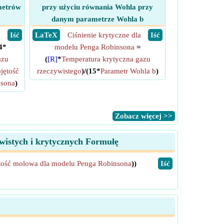
metrów
przy użyciu równania Wohla przy
danym parametrze Wohla b
a
​ Iść
​ LaTeX
Ciśnienie krytyczne dla
​ Iść
4*
modelu Penga Robinsona
=
azu
(
[R]
*
Temperatura krytyczna gazu
jętość
rzeczywistego
)/(15*
Parametr Wohla b
)
nsona
)
​Zobacz więcej >>
wistych i krytycznych Formułę
tość molowa dla modelu Penga Robinsona
))
​Iść