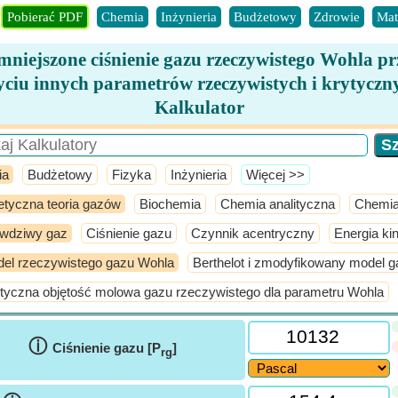
Pobierać PDF
Chemia
Inżynieria
Budżetowy
Zdrowie
Mat
mniejszone ciśnienie gazu rzeczywistego Wohla pr
yciu innych parametrów rzeczywistych i krytyczn
Kalkulator
ia
Budżetowy
Fizyka
Inżynieria
​Więcej >>
etyczna teoria gazów
Biochemia
Chemia analityczna
Chemia
wdziwy gaz
Ciśnienie gazu
Czynnik acentryczny
Energia ki
el rzeczywistego gazu Wohla
Berthelot i zmodyfikowany model g
tyczna objętość molowa gazu rzeczywistego dla parametru Wohla
ⓘ
Ciśnienie gazu [P
]
rg