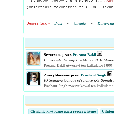
0.0739920357812237
≈
0.073992
<--
Obni
(Obliczenie zakończone za 00.008 sekun
Jesteś tutaj
-
Dom
»
Chemia
»
Kinetyczn
Stworzone przez
Prerana Bakli
Uniwersytet Hawajski w Mānoa
(UH Mano
Prerana Bakli utworzył ten kalkulator i 800
Zweryfikowane przez
Prashant Singh
KJ Somaiya College of science
(KJ Somaiy
Prashant Singh zweryfikował ten kalkulator
Ciśnienie krytyczne gazu rzeczywistego
Ciśnien