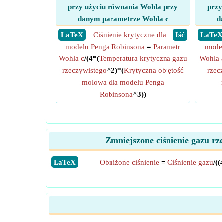
przy użyciu równania Wohla przy
przy
danym parametrze Wohla c
d
​ LaTeX
Ciśnienie krytyczne dla
​ Iść
​ LaTe
modelu Penga Robinsona
=
Parametr
mode
Wohla c
/(4*(
Temperatura krytyczna gazu
Wohla 
rzeczywistego
^2)*(
Krytyczna objętość
rzec
molowa dla modelu Penga
Robinsona
^3))
Zmniejszone ciśnienie gazu r
​LaTeX
Obniżone ciśnienie
=
Ciśnienie gazu
/((