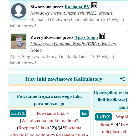
Stworzone przez
Rachana BV
Narodowy Instytut Inżynierii
(NIE)
,
Mysuru
Rachana BV utworzył ten kalkulator i 25+ więcej
kalkulatorów!
Zweryfikowane przez
Ajusz Singh
Uniwersytet Gautama Buddy
(GBU)
,
Większy
Noida
Ajusz Singh zweryfikował ten kalkulator i 100+ więcej
kalkulatorów!
Trzy łuki zawiasowe Kalkulatory
<
Uporządkuj w dowol
Powstanie trójzawiasowego łuku
linii środkowej tr
parabolicznego
parabol
​ LaTeX
Powstanie łuku
=
​ Iść
​ LaTeX
Współrzęd
(
Współrzędna punktu na łuku
*
łuku
= (4*
Powstan
(
Rozpiętość łuku
^2))/(4*
Pozioma
odległość od pod
odległość od podpory
*(
Rozpiętość łuku
-