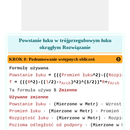
Powstanie łuku w trójprzegubowym łuku
okrągłym Rozwiązanie
KROK 0: Podsumowanie wstępnych obliczeń
Formułę używana
Powstanie łuku
= (((
Promień łuku
^2)-((
Rozpięto
f
= (((
R
^2)-((
l
/2)-
x
)^2)^(1/2))*
R
+
y
Arch
Arch
Ta formuła używa
5
Zmienne
Używane zmienne
Powstanie łuku
-
(Mierzone w Metr)
- Wzrost łuk
Promień łuku
-
(Mierzone w Metr)
- Promień łuk
Rozpiętość łuku
-
(Mierzone w Metr)
- Rozpiętoś
Pozioma odległość od podpory
-
(Mierzone w Met