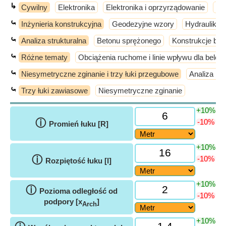
↳
Cywilny
Elektronika
Elektronika i oprzyrządowanie
El
⤿
Inżynieria konstrukcyjna
Geodezyjne wzory
Hydraulika i
⤿
Analiza strukturalna
Betonu sprężonego
Konstrukcje be
⤿
Różne tematy
Obciążenia ruchome i linie wpływu dla belek
⤿
Niesymetryczne zginanie i trzy łuki przegubowe
Analiza ko
⤿
Trzy łuki zawiasowe
Niesymetryczne zginanie
+10%
ⓘ
-10%
Promień łuku [R]
+10%
ⓘ
-10%
Rozpiętość łuku [l]
+10%
ⓘ
Pozioma odległość od
-10%
podpory [x
]
Arch
+10%