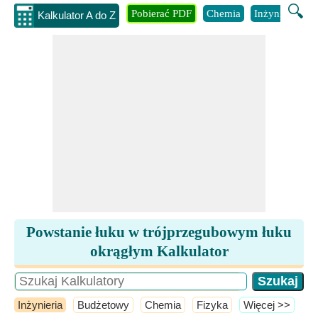
🔍
Pobierać PDF
Chemia
Inżynieria
B
Kalkulator A do Z
Powstanie łuku w trójprzegubowym łuku
okrągłym Kalkulator
Inżynieria
Budżetowy
Chemia
Fizyka
​Więcej >>