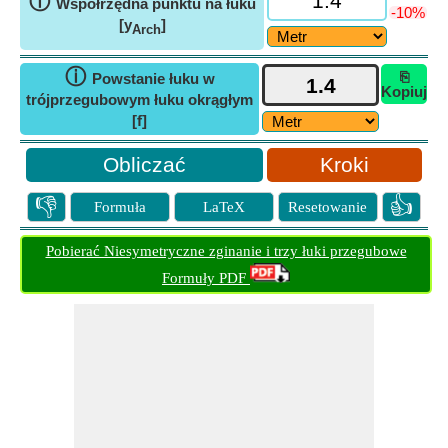
ⓘ
Współrzędna punktu na łuku
-10%
[y
]
Arch
ⓘ
⎘
Powstanie łuku w
Kopiuj
trójprzegubowym łuku okrągłym
[f]
Kroki
👎
👍
Formuła
LaTeX
Resetowanie
Pobierać Niesymetryczne zginanie i trzy łuki przegubowe
Formuły PDF