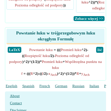
łuku
^2))*(
Rozpięt
Pozioma odległość od podpory
))
odległość o
​Zobacz więcej >>
Powstanie łuku w trójprzegubowym łuku
okrągłym Formułę
​LaTeX
Powstanie łuku
= (((
Promień łuku
^2)-
​Iść
((
Rozpiętość łuku
/2)-
Pozioma odległość od
podpory
)^2)^(1/2))*
Promień łuku
+
Współrzędna punktu na
łuku
f
= (((
R
^2)-((
l
/2)-
x
)^2)^(1/2))*
R
+
y
Arch
Arch
English
Spanish
French
German
Russian
Italian
Port
About
Contact
Disclaimer