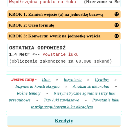
Współrzędna punktu na łuku
-
(Mierzone w Metr)
KROK 1: Zamień wejście (a) na jednostkę bazową
KROK 2: Oceń formułę
KROK 3: Konwertuj wynik na jednostkę wyjścia
OSTATNIA ODPOWIEDŹ
1.4 Metr
<--
Powstanie łuku
(Obliczenie zakończone za 00.008 sekund)
Jesteś tutaj
-
Dom
»
Inżynieria
»
Cywilny
»
Inżynieria konstrukcyjna
»
Analiza strukturalna
»
Różne tematy
»
Niesymetryczne zginanie i trzy łuki
przegubowe
»
Trzy łuki zawiasowe
»
Powstanie łuku
w trójprzegubowym łuku okrągłym
Kredyty