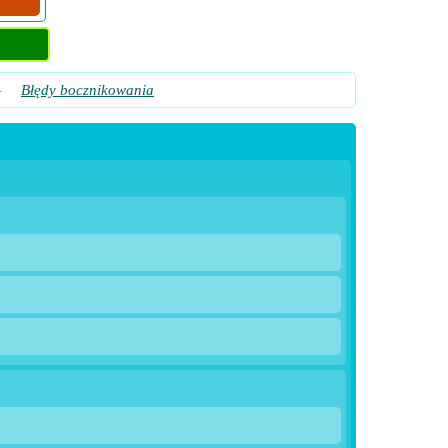
»
Błędy bocznikowania