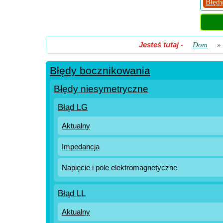
Błędy
Jesteś tutaj
-
Dom
»
Błędy bocznikowania
Błędy niesymetryczne
Błąd LG
Aktualny
Impedancja
Napięcie i pole elektromagnetyczne
Błąd LL
Aktualny