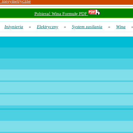
 niesymetryczne
Pobierać Wina Formułę PDF
Inżynieria
»
Elektryczny
»
System zasilania
»
Wina