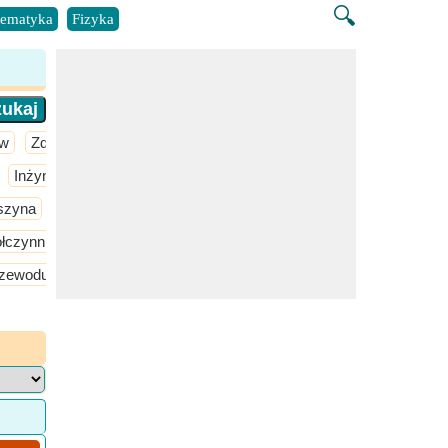
🔍
ematyka
Fizyka
aw
Zdrowie
Inżynieria chemiczna
Inżynieria materiałowa
Inżynieria produ
szyna
Obwód elektryczny
Projektowanie maszyn elektrycznyc
ółczynnika mocy
Linie przesyłowe
Napowietrzne zasilanie prąd
rzewodu