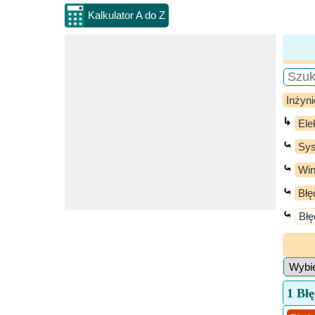
Kalkulator A do Z
Inżyni
↳
Ele
⤿
Sys
⤿
Wi
⤿
Błę
⤿
Błę
1 Bł