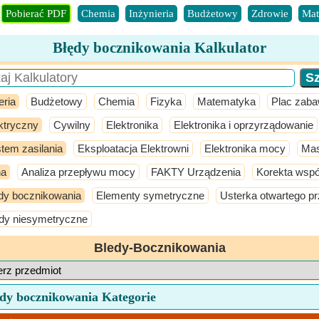
Pobierać PDF
Chemia
Inżynieria
Budżetowy
Zdrowie
Mat
Błędy bocznikowania Kalkulator
eria
Budżetowy
Chemia
Fizyka
Matematyka
Plac zab
ktryczny
Cywilny
Elektronika
Elektronika i oprzyrządowanie
tem zasilania
Eksploatacja Elektrowni
Elektronika mocy
Ma
na
Analiza przepływu mocy
FAKTY Urządzenia
Korekta wsp
dy bocznikowania
Elementy symetryczne
Usterka otwartego p
dy niesymetryczne
Bledy-Bocznikowania
ędy bocznikowania Kategorie