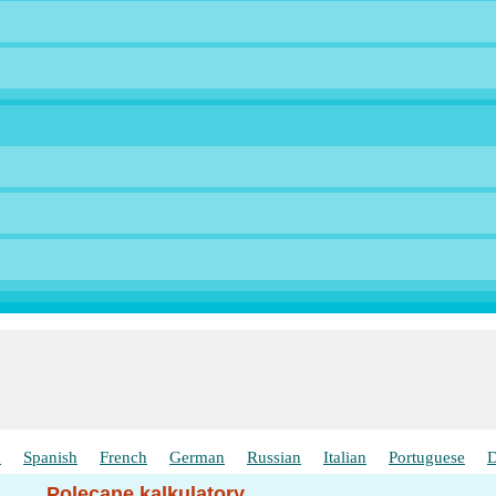
h
Spanish
French
German
Russian
Italian
Portuguese
D
Polecane kalkulatory