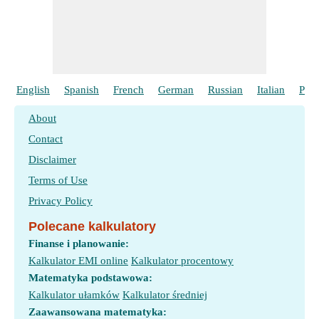
English
Spanish
French
German
Russian
Italian
Port
About
Contact
Disclaimer
Terms of Use
Privacy Policy
Polecane kalkulatory
Finanse i planowanie:
Kalkulator EMI online
Kalkulator procentowy
Matematyka podstawowa:
Kalkulator ułamków
Kalkulator średniej
Zaawansowana matematyka: