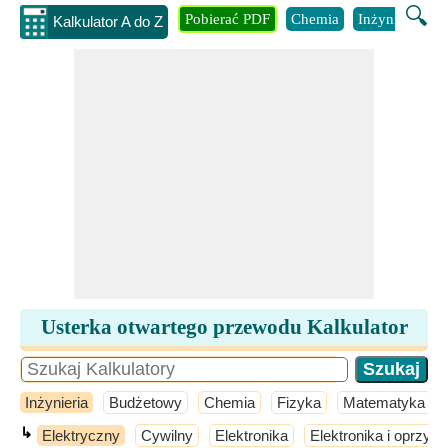
🔍
Pobierać PDF
Chemia
Inżynieria
B
Kalkulator A do Z
Usterka otwartego przewodu Kalkulator
Inżynieria
Budżetowy
Chemia
Fizyka
Matematyka
↳
Elektryczny
Cywilny
Elektronika
Elektronika i oprzyr