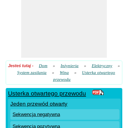
Jesteś tutaj
-
Dom
»
Inżynieria
»
Elektryczny
»
System zasilania
»
Wina
»
Usterka otwartego
przewodu
Usterka otwartego przewodu
Jeden przewód otwarty
Sekwencja negatywna
Sekwencja pozytywna