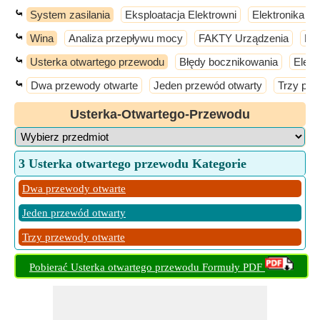
⤿
System zasilania
Eksploatacja Elektrowni
Elektronika m
⤿
Wina
Analiza przepływu mocy
FAKTY Urządzenia
Ko
⤿
Usterka otwartego przewodu
Błędy bocznikowania
Elem
⤿
Dwa przewody otwarte
Jeden przewód otwarty
Trzy prz
Usterka-Otwartego-Przewodu
3 Usterka otwartego przewodu Kategorie
Dwa przewody otwarte
Jeden przewód otwarty
Trzy przewody otwarte
Pobierać Usterka otwartego przewodu Formuły PDF