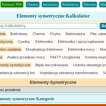
Pobierać PDF
Chemia
Inżynieria
Budżetowy
Zdrowie
Mat
Elementy symetryczne Kalkulator
eria
Budżetowy
Chemia
Fizyka
Matematyka
Plac zab
ktryczny
Cywilny
Elektronika
Elektronika i oprzyrządowanie
tem zasilania
Eksploatacja Elektrowni
Elektronika mocy
Ma
na
Analiza przepływu mocy
FAKTY Urządzenia
Korekta wsp
menty symetryczne
Błędy bocznikowania
Usterka otwartego p
edancja sekwencji linii
Impedancja sekwencji transformatora
S
Elementy-Symetryczne
ementy symetryczne Kategorie