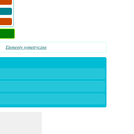
»
Elementy symetryczne