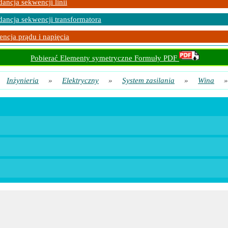
ancja sekwencji linii
ancja sekwencji transformatora
ncja prądu i napięcia
Pobierać Elementy symetryczne Formuły PDF
Inżynieria
»
Elektryczny
»
System zasilania
»
Wina