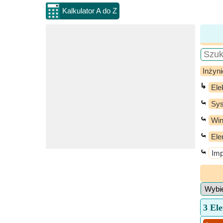
Kalkulator A do Z
Inżyni
↳
Ele
⤿
Sys
⤿
Wi
⤿
Ele
⤿
Imp
3 El