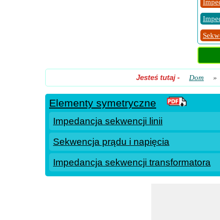
Imped
Imped
Sekwe
Jesteś tutaj
-
Dom
»
Elementy symetryczne
Impedancja sekwencji linii
Sekwencja prądu i napięcia
Impedancja sekwencji transformatora