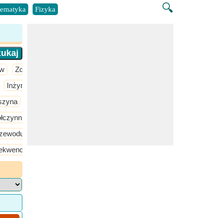
🔍
ematyka
Fizyka
aw
Zdrowie
Inżynieria chemiczna
Inżynieria materiałowa
Inżynieria produ
szyna
Obwód elektryczny
Projektowanie maszyn elektrycznyc
ółczynnika mocy
Linie przesyłowe
Napowietrzne zasilanie prąd
rzewodu
ekwencja prądu i napięcia