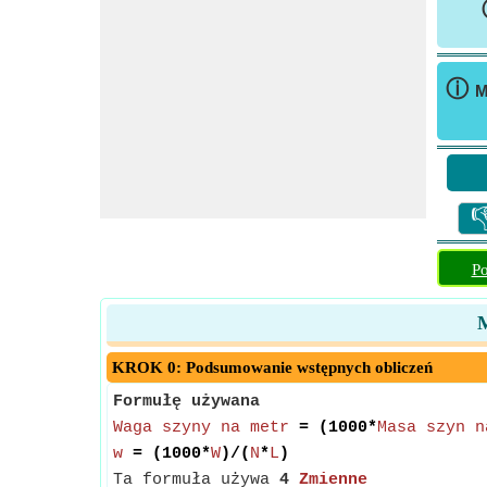
ⓘ
M

Po
M
KROK 0: Podsumowanie wstępnych obliczeń
Formułę używana
Waga szyny na metr
= (1000*
Masa szyn n
w
= (1000*
W
)/(
N
*
L
)
Ta formuła używa
4
Zmienne