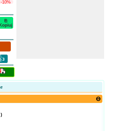
-10%
⎘
Kopiuj
👍
ie
)