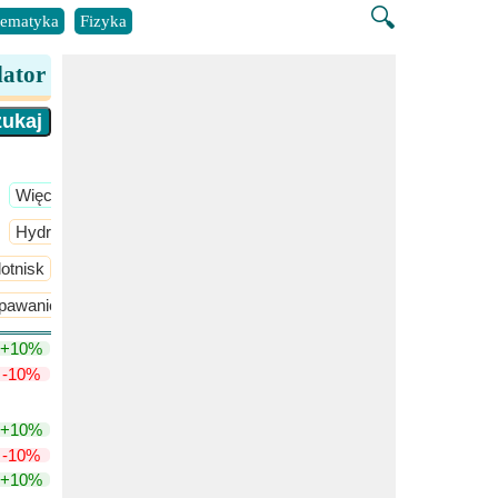
🔍
ematyka
Fizyka
lator
​Więcej >>
Hydrologia inżynierska
​Więcej >>
lotnisk
pawanie szyn i podkładów
Projekt geometryczny toru kolejowego
+10%
-10%
+10%
-10%
+10%