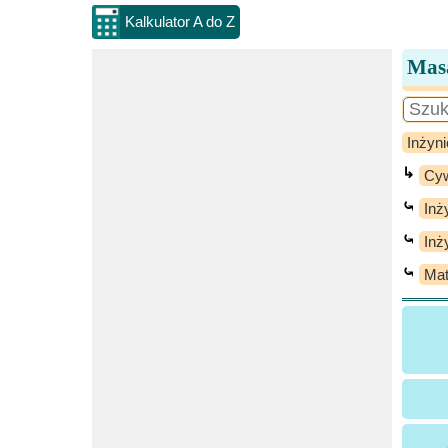
Kalkulator A do Z
Masa
Inżyni
↳
Cyw
⤿
Inż
⤿
Inż
⤿
Mat