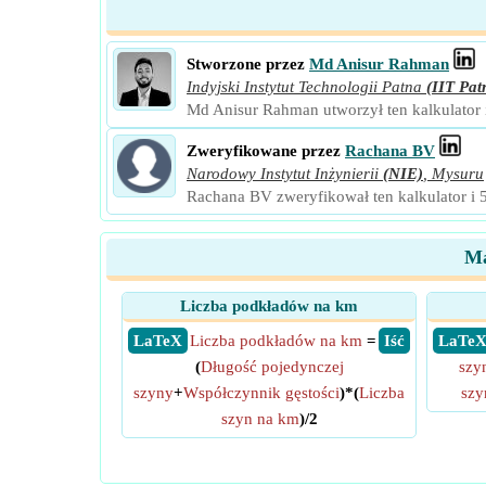
Stworzone przez
Md Anisur Rahman
Indyjski Instytut Technologii Patna
(IIT Pat
Md Anisur Rahman utworzył ten kalkulator 
Zweryfikowane przez
Rachana BV
Narodowy Instytut Inżynierii
(NIE)
,
Mysuru
Rachana BV zweryfikował ten kalkulator i 
Ma
Liczba podkładów na km
​ LaTeX
Liczba podkładów na km
=
​ Iść
​ LaTe
(
Długość pojedynczej
szy
szyny
+
Współczynnik gęstości
)*(
Liczba
szy
szyn na km
)/2