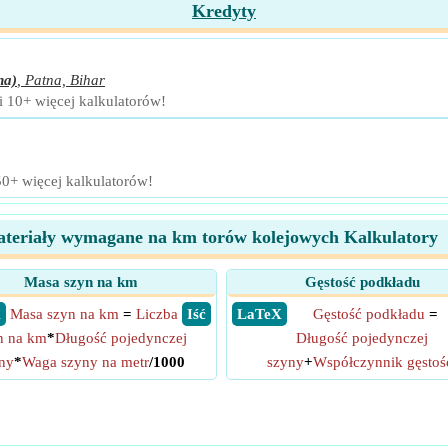
Kredyty
na)
,
Patna, Bihar
i 10+ więcej kalkulatorów!
50+ więcej kalkulatorów!
teriały wymagane na km torów kolejowych Kalkulatory
Masa szyn na km
Gęstość podkładu
X
Masa szyn na km
=
Liczba
​ Iść
​ LaTeX
Gęstość podkładu
=
n na km
*
Długość pojedynczej
Długość pojedynczej
ny
*
Waga szyny na metr
/1000
szyny
+
Współczynnik gęstoś