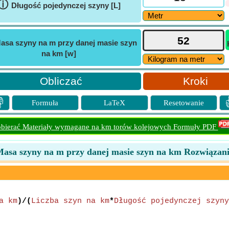
ⓘ
Długość pojedynczej szyny [L]
asa szyny na m przy danej masie szyn
na km [w]
Kroki

Formuła
LaTeX
Resetowanie
bierać Materiały wymagane na km torów kolejowych Formuły PDF
asa szyny na m przy danej masie szyn na km Rozwiązan
a km
)/(
Liczba szyn na km
*
Długość pojedynczej szyny