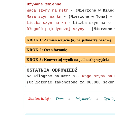
Używane zmienne
Waga szyny na metr
-
(Mierzone w Kilog
Masa szyn na km
-
(Mierzone w Tona)
- M
Liczba szyn na km
- Liczba szyn na km 
Długość pojedynczej szyny
-
(Mierzone 
KROK 1: Zamień wejście (a) na jednostkę bazową
KROK 2: Oceń formułę
KROK 3: Konwertuj wynik na jednostkę wyjścia
OSTATNIA ODPOWIEDŹ
52 Kilogram na metr
<--
Waga szyny na 
(Obliczenie zakończone za 00.006 sekun
Jesteś tutaj
-
Dom
»
Inżynieria
»
Cywiln