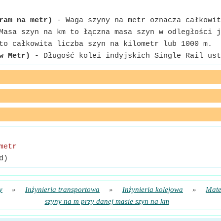
ram na metr)
- Waga szyny na metr oznacza całkowit
asa szyn na km to łączna masa szyn w odległości j
to całkowita liczba szyn na kilometr lub 1000 m.
w Metr)
- Długość kolei indyjskich Single Rail ust
metr
d)
y
»
Inżynieria transportowa
»
Inżynieria kolejowa
»
Mate
szyny na m przy danej masie szyn na km