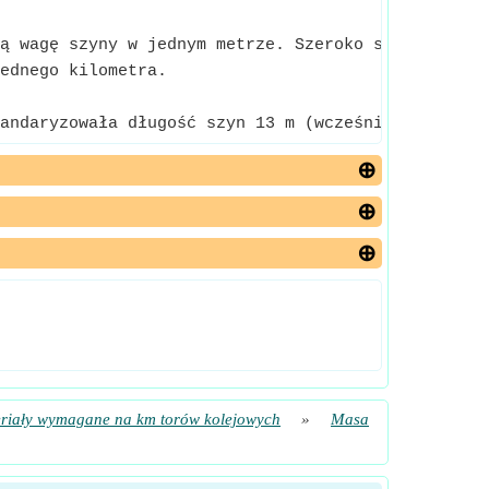
ą wagę szyny w jednym metrze. Szeroko stosowana je
ednego kilometra.
andaryzowała długość szyn 13 m (wcześniej 12,8 m) 
riały wymagane na km torów kolejowych
»
Masa