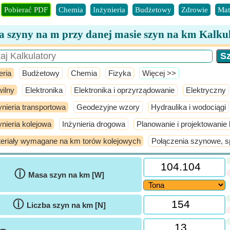
Pobierać PDF
Chemia
Inżynieria
Budżetowy
Zdrowie
Mat
 szyny na m przy danej masie szyn na km Kalku
eria
Budżetowy
Chemia
Fizyka
​Więcej >>
ilny
Elektronika
Elektronika i oprzyrządowanie
Elektryczny
ynieria transportowa
Geodezyjne wzory
Hydraulika i wodociągi
ynieria kolejowa
Inżynieria drogowa
Planowanie i projektowanie 
eriały wymagane na km torów kolejowych
Połączenia szynowe, s
ⓘ
Masa szyn na km [W]
ⓘ
Liczba szyn na km [N]