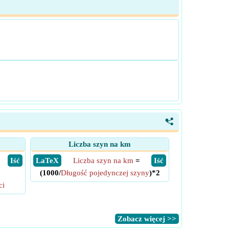
<
Liczba szyn na km
​ Iść
​ LaTeX
Liczba szyn na km
=
​ Iść
(1000/
Długość pojedynczej szyny
)*2
ci
​Zobacz więcej >>