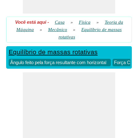
Você está aqui
-
Casa
»
Física
»
Teoria da
Máquina
»
Mecânico
»
Equilíbrio de massas
rotativas
Equilíbrio de massas rotativas
Ângulo feito pela força resultante com horizontal
Força Centr