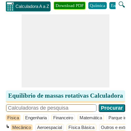
🔍
Download PDF
Química
Engenhari
Calculadora A a Z
Equilíbrio de massas rotativas Calculadora
Física
Engenharia
Financeiro
Matemática
Parque infan
↳
Mecânico
Aeroespacial
Física Básica
Outros e extras