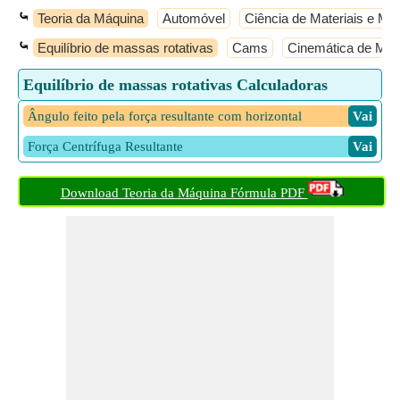
⤿
Teoria da Máquina
Automóvel
Ciência de Materiais e Met
⤿
Equilíbrio de massas rotativas
Cams
Cinemática de Mo
Equilíbrio de massas rotativas Calculadoras
Ângulo feito pela força resultante com horizontal
​ Vai
Força Centrífuga Resultante
​ Vai
Download Teoria da Máquina Fórmula PDF