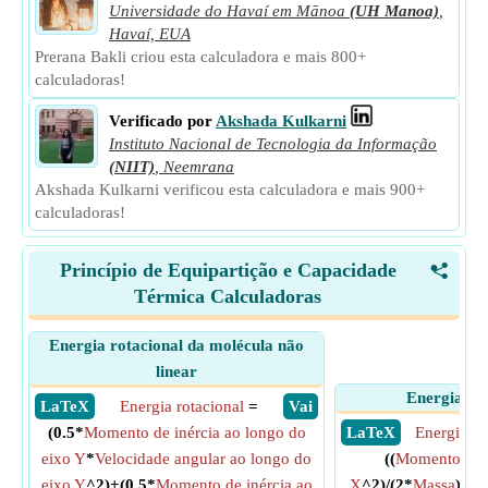
Universidade do Havaí em Mānoa
(UH Manoa)
,
Havaí, EUA
Prerana Bakli criou esta calculadora e mais 800+
calculadoras!
Verificado por
Akshada Kulkarni
Instituto Nacional de Tecnologia da Informação
(NIIT)
,
Neemrana
Akshada Kulkarni verificou esta calculadora e mais 900+
calculadoras!
Princípio de Equipartição e Capacidade
<
Térmica Calculadoras
Energia rotacional da molécula não
linear
Energia tra
​ LaTeX
Energia rotacional
=
​ Vai
(0.5*
Momento de inércia ao longo do
​ LaTeX
Energia Tr
eixo Y
*
Velocidade angular ao longo do
((
Momento ao l
eixo Y
^2)+(0.5*
Momento de inércia ao
X
^2)/(2*
Massa
))+((