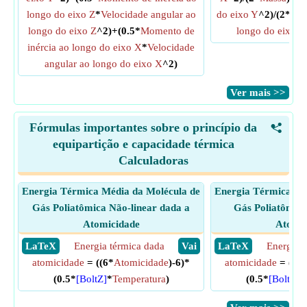
longo do eixo Z
*
Velocidade angular ao
do eixo Y
^2)/(2*
Mas
longo do eixo Z
^2)+(0.5*
Momento de
longo do eixo Z
inércia ao longo do eixo X
*
Velocidade
angular ao longo do eixo X
^2)
​Ver mais >>
Fórmulas importantes sobre o princípio da
<
equipartição e capacidade térmica
Calculadoras
Energia Térmica Média da Molécula de
Energia Térmica Mé
Gás Poliatômica Não-linear dada a
Gás Poliatômica
Atomicidade
Atomic
​ LaTeX
Energia térmica dada
​ Vai
​ LaTeX
Energia t
atomicidade
= ((6*
Atomicidade
)-6)*
atomicidade
= ((6*
(0.5*
[BoltZ]
*
Temperatura
)
(0.5*
[BoltZ]
*