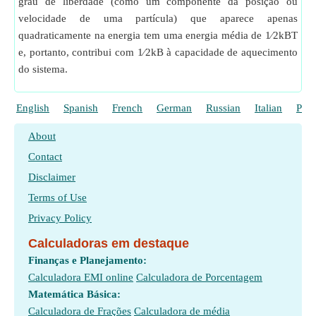
grau de liberdade (como um componente da posição ou
velocidade de uma partícula) que aparece apenas
quadraticamente na energia tem uma energia média de 1⁄2kBT
e, portanto, contribui com 1⁄2kB à capacidade de aquecimento
do sistema.
English
Spanish
French
German
Russian
Italian
Poli
About
Contact
Disclaimer
Terms of Use
Privacy Policy
Calculadoras em destaque
Finanças e Planejamento:
Calculadora EMI online
Calculadora de Porcentagem
Matemática Básica:
Calculadora de Frações
Calculadora de média