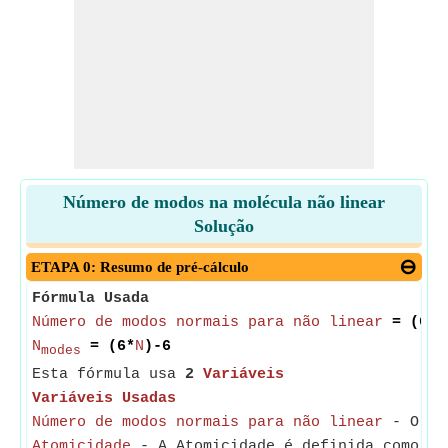
Número de modos na molécula não linear
Solução
ETAPA 0: Resumo de pré-cálculo
Fórmula Usada
Número de modos normais para não linear
= (6*
A
N
= (6*
N
)-6
modes
Esta fórmula usa
2
Variáveis
Variáveis Usadas
Número de modos normais para não linear
- O núm
Atomicidade
- A Atomicidade é definida como o 