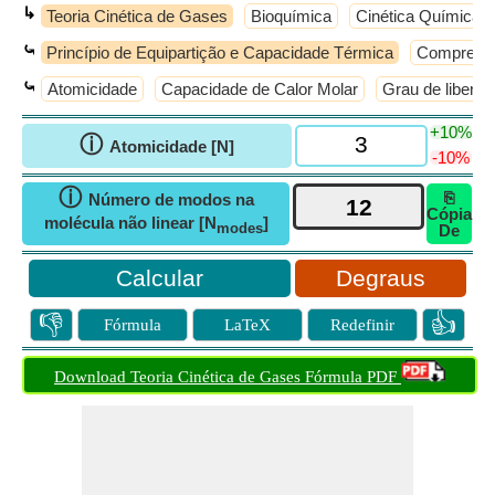
↳
Teoria Cinética de Gases
Bioquímica
Cinética Química
⤿
Princípio de Equipartição e Capacidade Térmica
Compressi
⤿
Atomicidade
Capacidade de Calor Molar
Grau de liberd
+10%
ⓘ
Atomicidade [N]
-10%
ⓘ
⎘
Número de modos na
Cópia
molécula não linear [N
]
modes
De
Degraus
👎
👍
Fórmula
LaTeX
Redefinir
Download Teoria Cinética de Gases Fórmula PDF