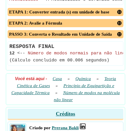
ETAPA 1: Converter entrada (s) em unidade de base
ETAPA 2: Avalie a Fórmula
PASSO 3: Converta o Resultado em Unidade de Saída
RESPOSTA FINAL
12
<--
Número de modos normais para não linear
(Cálculo concluído em 00.006 segundos)
Você está aqui
-
Casa
»
Química
»
Teoria
Cinética de Gases
»
Princípio de Equipartição e
Capacidade Térmica
»
Número de modos na molécula
não linear
Créditos
Criado por
Prerana Bakli