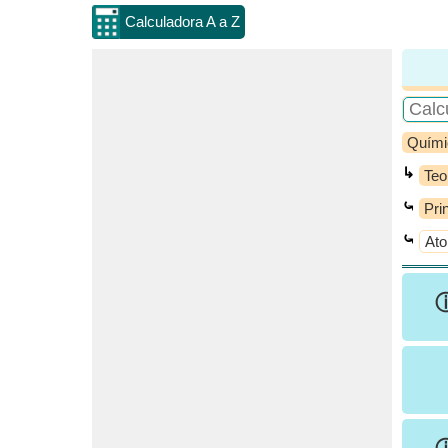
Calculadora A a Z
Quími
↳
Teo
⤿
Pri
⤿
Ato