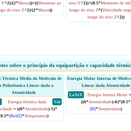
o Y
^2)/(2*
Massa
))+((
Momento ao
eixo Y
^2))+(0.5*
Momento de inér
ngo do eixo Z
^2)/(2*
Massa
))
longo do eixo Z
*(
Velocidade ang
longo do eixo Z
^2))
es sobre o princípio da equipartição e capacidade térmi
a Térmica Média da Molécula de
Energia Molar Interna de Moléc
s Poliatômica Linear dada a
Linear dada Atomicidade
Atomicidade
​ LaTeX
Energia Interna Molar
X
Energia térmica dada
​ Vai
((6*
Atomicidade
)-6)*(0.5*
icidade
= ((6*
Atomicidade
)-5)*
[R]
*
Temperatura
)
(0.5*
[BoltZ]
*
Temperatura
)