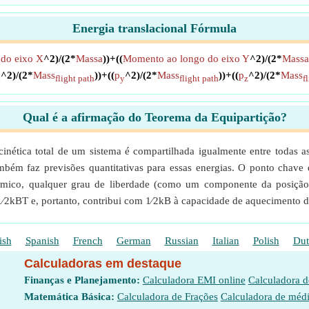
Energia translacional Fórmula
do eixo X
^2)/(2*
Massa
))+((
Momento ao longo do eixo Y
^2)/(2*
Massa
^2)/(2*
Mass
))+((
p
^2)/(2*
Mass
))+((
p
^2)/(2*
Mass
x
flight path
y
flight path
z
f
Qual é a afirmação do Teorema da Equipartição?
 cinética total de um sistema é compartilhada igualmente entre todas
também faz previsões quantitativas para essas energias. O ponto chave 
térmico, qualquer grau de liberdade (como um componente da posição
⁄2kBT e, portanto, contribui com 1⁄2kB à capacidade de aquecimento d
ish
Spanish
French
German
Russian
Italian
Polish
Dut
Calculadoras em destaque
Finanças e Planejamento:
Calculadora EMI online
Calculadora 
Matemática Básica:
Calculadora de Frações
Calculadora de méd