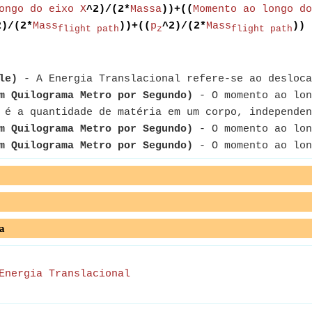
ongo do eixo X
^2)/(2*
Massa
))+((
Momento ao longo do
2)/(2*
Mass
))+((
p
^2)/(2*
Mass
))
flight path
z
flight path
le)
- A Energia Translacional refere-se ao desloca
m Quilograma Metro por Segundo)
- O momento ao lon
é a quantidade de matéria em um corpo, independen
m Quilograma Metro por Segundo)
- O momento ao lon
m Quilograma Metro por Segundo)
- O momento ao lon
a
Energia Translacional