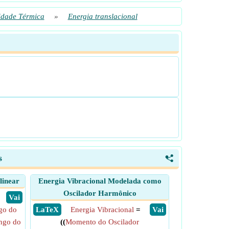
idade Térmica
»
Energia translacional
s
<
linear
Energia Vibracional Modelada como
Oscilador Harmônico
​ Vai
go do
​ LaTeX
Energia Vibracional
=
​ Vai
ongo do
((
Momento do Oscilador