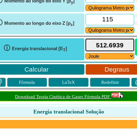
ⓘ
Momento ao longo do eixo Y [p
]
y
ⓘ
Momento ao longo do eixo Z [p
]
z
ⓘ
Energia translacional [E
]
T
Degraus

Fórmula
LaTeX
Redefinir
Download Teoria Cinética de Gases Fórmula PDF
Energia translacional Solução