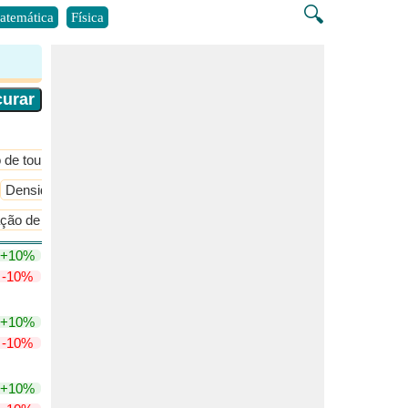
🔍
atemática
Física
 de toupeira e estequiometria
​Mais >>
Densidade do Gás
Energia Cinética do Gás
​Mais >>
ção de capacidade térmica molar
​Mais >>
+10%
-10%
+10%
-10%
+10%