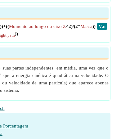
))+((
Momento ao longo do eixo Z
^2)/(2*
Massa
))
​Vai
))
light path
 as suas partes independentes, em média, uma vez que o
é que a energia cinética é quadrática na velocidade. O
 ou velocidade de uma partícula) que aparece apenas
o sistema.
ch
de Porcentagem
ia