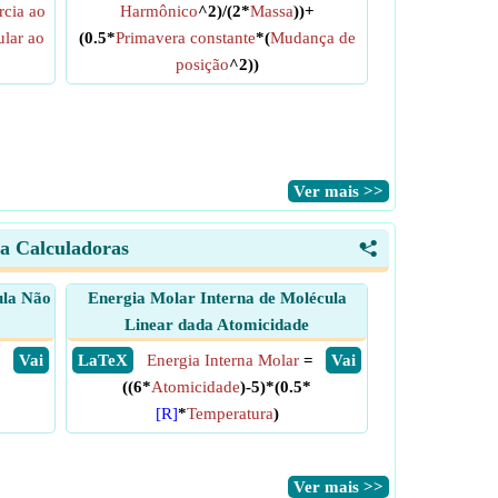
cia ao
Harmônico
^2)/(2*
Massa
))+
ular ao
(0.5*
Primavera constante
*(
Mudança de
posição
^2))
​Ver mais >>
ca Calculadoras
<
ula Não
Energia Molar Interna de Molécula
Linear dada Atomicidade
=
​ Vai
​ LaTeX
Energia Interna Molar
=
​ Vai
((6*
Atomicidade
)-5)*(0.5*
[R]
*
Temperatura
)
​Ver mais >>