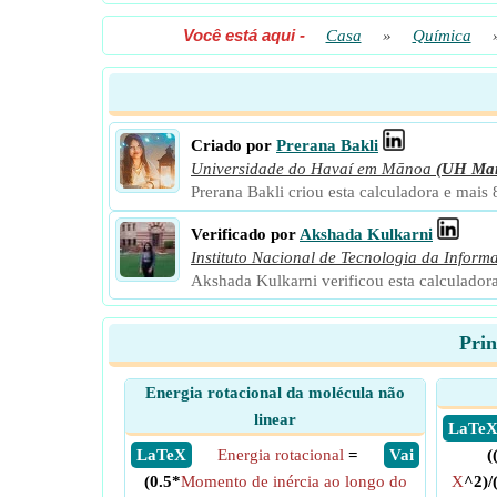
Você está aqui
-
Casa
»
Química
Criado por
Prerana Bakli
Universidade do Havaí em Mānoa
(UH Ma
Prerana Bakli criou esta calculadora e mais
Verificado por
Akshada Kulkarni
Instituto Nacional de Tecnologia da Inform
Akshada Kulkarni verificou esta calculador
Prin
Energia rotacional da molécula não
linear
​ LaTe
​ LaTeX
Energia rotacional
=
​ Vai
(
(0.5*
Momento de inércia ao longo do
X
^2)/