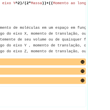
 eixo Y
^2)/(2*
Massa
))+((
Momento ao longo do eixo 
mento de moléculas em um espaço em função dos movi
go do eixo X, momento de translação, ou simplesmen
temente de seu volume ou de quaisquer forças que 
go do eixo Y , momento de translação, ou simplesme
go do eixo Z, momento de translação, ou simplesmen