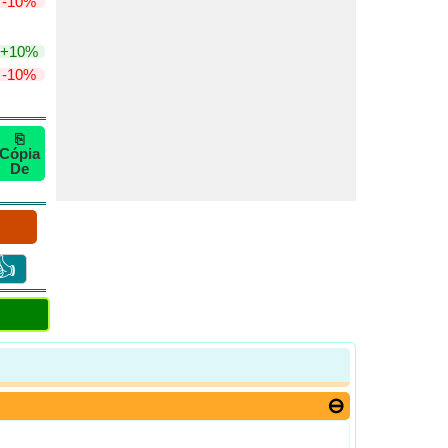
-10%
+10%
-10%
⎘
Cópia
De
👍