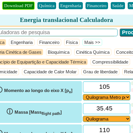
Download PDF
Química
Engenharia
Financeiro
Saúde
M
Energia translacional Calculadora
ca
Engenharia
Financeiro
Física
​Mais >>
ria Cinética de Gases
Bioquímica
Cinética Química
Conceito
ncípio de Equipartição e Capacidade Térmica
Compressibilidade
micidade
Capacidade de Calor Molar
Grau de liberdade
Rela
ⓘ
Momento ao longo do eixo X [p
]
x
ⓘ
Massa [Mass
]
flight path