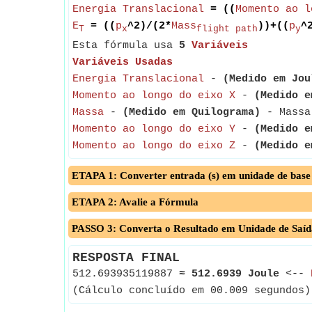
Energia Translacional
= ((
Momento ao l
E
= ((
p
^2)/(2*
Mass
))+((
p
^
T
x
flight path
y
Esta fórmula usa
5
Variáveis
Variáveis Usadas
Energia Translacional
-
(Medido em Jou
Momento ao longo do eixo X
-
(Medido e
Massa
-
(Medido em Quilograma)
- Massa 
Momento ao longo do eixo Y
-
(Medido e
Momento ao longo do eixo Z
-
(Medido e
ETAPA 1: Converter entrada (s) em unidade de base
ETAPA 2: Avalie a Fórmula
PASSO 3: Converta o Resultado em Unidade de Saíd
RESPOSTA FINAL
512.693935119887
≈
512.6939 Joule
<--
(Cálculo concluído em 00.009 segundos)