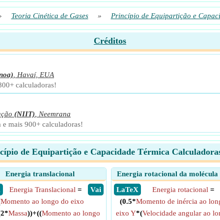
»
Teoria Cinética de Gases
»
Princípio de Equipartição e Capac
Créditos
noa)
,
Havaí, EUA
 800+ calculadoras!
ação
(NIIT)
,
Neemrana
a e mais 900+ calculadoras!
cípio de Equipartição e Capacidade Térmica Calculadora
Energia translacional
Energia rotacional da molécula 
X
Energia Translacional
=
​ Vai
​ LaTeX
Energia rotacional
=
(
Momento ao longo do eixo
(0.5*
Momento de inércia ao lon
(2*
Massa
))+((
Momento ao longo
eixo Y
*(
Velocidade angular ao l