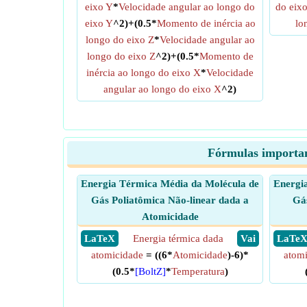
eixo Y
*
Velocidade angular ao longo do
do eix
eixo Y
^2)+(0.5*
Momento de inércia ao
lo
longo do eixo Z
*
Velocidade angular ao
longo do eixo Z
^2)+(0.5*
Momento de
inércia ao longo do eixo X
*
Velocidade
angular ao longo do eixo X
^2)
Fórmulas important
Energia Térmica Média da Molécula de
Energi
Gás Poliatômica Não-linear dada a
Gá
Atomicidade
​ LaTeX
Energia térmica dada
​ Vai
​ LaTe
atomicidade
= ((6*
Atomicidade
)-6)*
atom
(0.5*
[BoltZ]
*
Temperatura
)