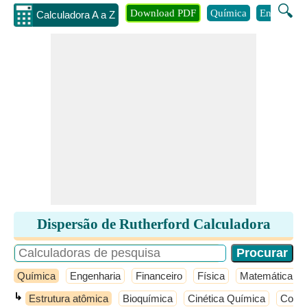
🔍
Download PDF
Química
Engenhari
Calculadora A a Z
Dispersão de Rutherford Calculadora
Química
Engenharia
Financeiro
Física
Matemática
↳
Estrutura atômica
Bioquímica
Cinética Química
Conce