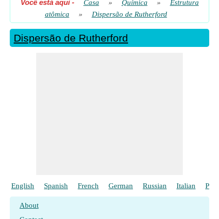
Você está aqui
-
Casa
»
Química
»
Estrutura
atômica
»
Dispersão de Rutherford
Dispersão de Rutherford
English
Spanish
French
German
Russian
Italian
Poli
About