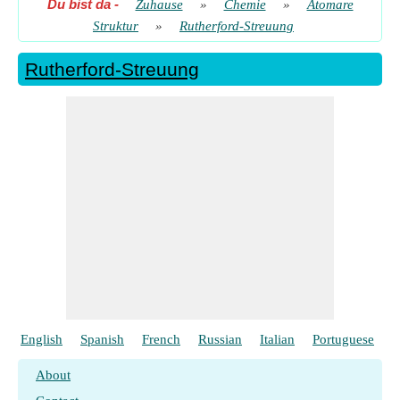
Du bist da
-
Zuhause
»
Chemie
»
Atomare
Struktur
»
Rutherford-Streuung
Rutherford-Streuung
English
Spanish
French
Russian
Italian
Portuguese
P
About