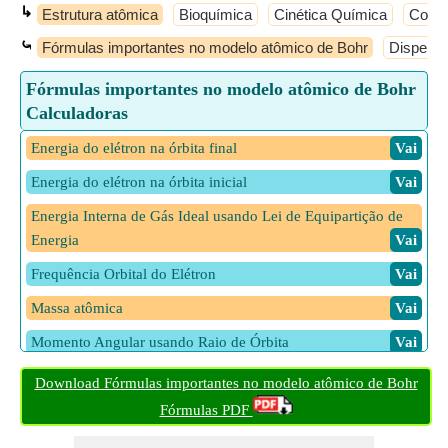
↳
Estrutura atômica
Bioquímica
Cinética Química
Conce
⤿
Fórmulas importantes no modelo atômico de Bohr
Dispersã
Fórmulas importantes no modelo atômico de Bohr
Calculadoras
Energia do elétron na órbita final
​ Vai
Energia do elétron na órbita inicial
​ Vai
Energia Interna de Gás Ideal usando Lei de Equipartição de
Energia
​ Vai
Frequência Orbital do Elétron
​ Vai
Massa atômica
​ Vai
Momento Angular usando Raio de Órbita
​ Vai
Mudança no número de onda da partícula em movimento
​ Vai
Download Fórmulas importantes no modelo atômico de Bohr
Número de elétrons na enésima camada
Fórmulas PDF
​ Vai
Número de orbitais na enésima concha
​ Vai