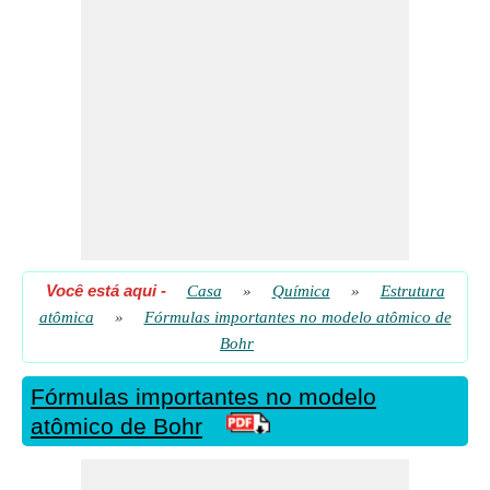
Raio da órbita de Bohr
​ Vai
Raio da órbita de Bohr dado o número atômico
​ Vai
Velocidade do elétron dado o período de tempo do elétron
​ Vai
Você está aqui
-
Casa
»
Química
»
Estrutura
atômica
»
Fórmulas importantes no modelo atômico de
Bohr
Fórmulas importantes no modelo
atômico de Bohr