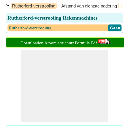
⤿
Rutherford-verstrooiing
Afstand van dichtste nadering
Be
Rutherford-verstrooiing Rekenmachines
Rutherford-verstrooiing
​ Gaan
Downloaden Atoom structuur Formule Pdf