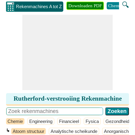
🔍
Downloaden PDF
Chemie
Eng
Rekenmachines A tot Z
Rutherford-verstrooiing Rekenmachine
Chemie
Engineering
Financieel
Fysica
Gezondheid
↳
Atoom structuur
Analytische scheikunde
Anorganische s