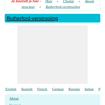
Je bevindt je hier
-
Huis
»
Chemie
»
Atoom
structuur
»
Rutherford-verstrooiing
Rutherford-verstrooiing
English
Spanish
French
German
Russian
Italian
Port
About