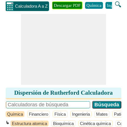
🔍
Descargar PDF
Química
Ingenieria
Calculadora A a Z
Dispersión de Rutherford Calculadora
Química
Financiero
Física
Ingenieria
Mates
Patio 
↳
Estructura atomica
Bioquímica
Cinética química
Conce