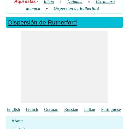
Aquí estás
-
Inicio
»
Química
»
Estructura
atomica
»
Dispersión de Rutherford
Dispersión de Rutherford
English
French
German
Russian
Italian
Portuguese
P
About