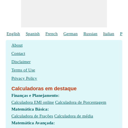
English
Spanish
French
German
Russian
Italian
Poli
About
Contact
Disclaimer
Terms of Use
Privacy Policy
Calculadoras em destaque
Finanças e Planejamento:
Calculadora EMI online
Calculadora de Porcentagem
Matemática Básica:
Calculadora de Frações
Calculadora de média
Matemática Avançada: