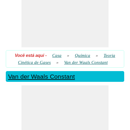
Constante de Van der Waals dada a temperatura de inversão
​ Vai
Constante de Van der Waals dada a temperatura de inversão e
a constante de Boltzmann
​ Vai
Pressão Crítica dada as Constantes de Van der Waals
​ Vai
Pressão Crítica sem uso de Constantes de Van der Waals
​ Vai
Você está aqui
-
Casa
»
Química
»
Teoria
Temperatura Crítica dada as Constantes de Van der Waals
​ Vai
Cinética de Gases
»
Van der Waals Constant
Temperatura Crítica sem uso da Constante de Van der Waals
Van der Waals Constant
​ Vai
Temperatura de Boyle dada as Constantes de Vander Waal
​ Vai
Volume Crítico dado Van der Waals Constant b
​ Vai
Volume Crítico sem uso de Van der Waals Constant
​ Vai