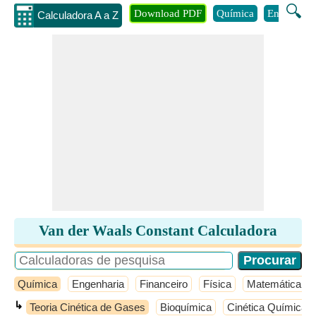
🔍
Download PDF
Química
Engenhari
Calculadora A a Z
Van der Waals Constant Calculadora
Química
Engenharia
Financeiro
Física
Matemática
↳
Teoria Cinética de Gases
Bioquímica
Cinética Química