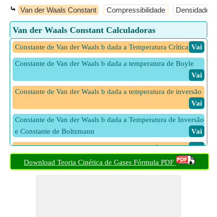
⤿
Van der Waals Constant
Compressibilidade
Densidade d
Van der Waals Constant Calculadoras
Constante de Van der Waals b dada a Temperatura Crítica
​ Vai
Constante de Van der Waals b dada a temperatura de Boyle
​ Vai
Constante de Van der Waals b dada a temperatura de inversão
​ Vai
Constante de Van der Waals b dada a Temperatura de Inversão
e Constante de Boltzmann
​ Vai
Constante de Van der Waals b dada Pressão Crítica
​ Vai
Download Teoria Cinética de Gases Fórmula PDF
Constante de Van der Waals b dado Volume Crítico
​ Vai
Constante de Van der Waals dada a pressão crítica
​ Vai
Constante de Van der Waals dada a temperatura crítica
​ Vai
Constante de Van der Waals dada a temperatura de Boyle
​ Vai