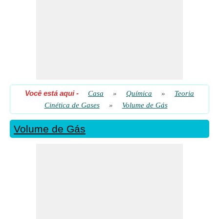
Pressão em 2D
​ Vai
Volume de Moléculas de Gás na Caixa 3D dada Pressão
​ Vai
Você está aqui
-
Casa
»
Química
»
Teoria
Cinética de Gases
»
Volume de Gás
Volume de Gás