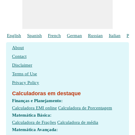
English
Spanish
French
German
Russian
Italian
Poli
About
Contact
Disclaimer
Terms of Use
Privacy Policy
Calculadoras em destaque
Finanças e Planejamento:
Calculadora EMI online
Calculadora de Porcentagem
Matemática Básica:
Calculadora de Frações
Calculadora de média
Matemática Avançada: