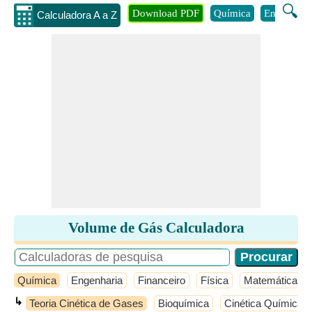
🔍
Download PDF
Química
Engenhari
Calculadora A a Z
Volume de Gás Calculadora
Química
Engenharia
Financeiro
Física
Matemática
↳
Teoria Cinética de Gases
Bioquímica
Cinética Química