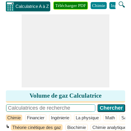
🔍
Télécharger PDF
Chimie
Ingénierie
Calculatrice A à Z
Volume de gaz Calculatrice
Chimie
Financier
Ingénierie
La physique
Math
Sant
↳
Théorie cinétique des gaz
Biochimie
Chimie analytique