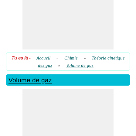
Volume de gaz donné Vitesse quadratique moyenne et
pression en 2D
​ Aller
Volume de molécules de gaz dans la boîte 3D compte tenu de
la pression
​ Aller
Tu es là
-
Accueil
»
Chimie
»
Théorie cinétique
des gaz
»
Volume de gaz
Volume de gaz