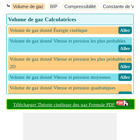
⤿
Volume de gaz
BIP
Compressibilité
Constante de Van
Volume de gaz Calculatrices
Volume de gaz donné Énergie cinétique
​ Aller
Volume de gaz donné Vitesse et pression les plus probables
​ Aller
Volume de gaz donné Vitesse et pression les plus probables en
2D
​ Aller
Volume de gaz donné Vitesse et pression moyennes
​ Aller
Volume de gaz donné Vitesse et pression quadratiques
moyennes
​ Aller
Télécharger Théorie cinétique des gaz Formule PDF
Volume de gaz donné vitesse moyenne et pression en 2D
​ Aller
Volume de gaz donné Vitesse quadratique moyenne et
pression en 1D
​ Aller