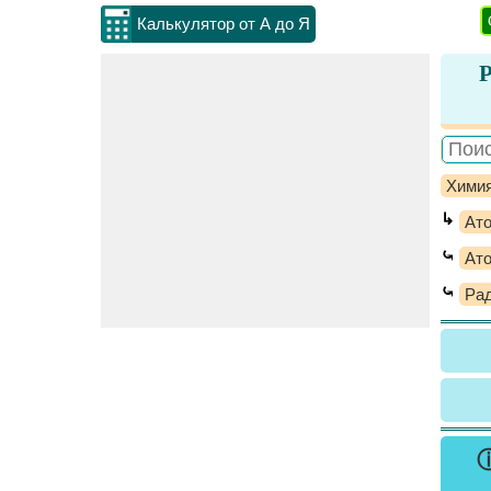
Калькулятор от А до Я
Р
Хими
↳
Ато
⤿
Ат
⤿
Рад