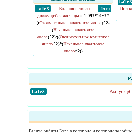
​ LaTe
​ LaTeX
Волновое число
​ Идти
Полна
движущейся частицы
= 1.097*10^7*
((
Окончательное квантовое число
)^2-
(
Начальное квантовое
число
)^2)/((
Окончательное квантовое
число
^2)*(
Начальное квантовое
число
^2))
Р
​LaTeX
Радиус орб
Радиус орбиты Бора в водороде и водородоподобных