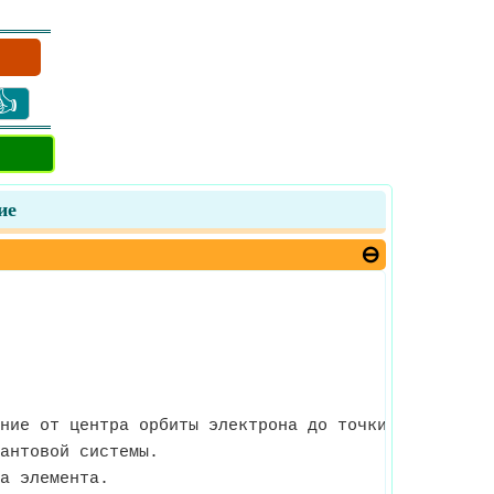
👍
ие
ние от центра орбиты электрона до точки на его по
антовой системы.
а элемента.