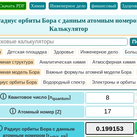
Скачать PDF
Химия
Инженерное дело
финансовый
Здоров
адиус орбиты Бора с данным атомным номер
Калькулятор
я
Детская площадка
Здоровье
Инженерное дело
​Боль
мная структура
Аналитическая химия
Атмосферная химия
омная модель Бора
Важные формулы атомной модели Бора
иус орбиты Бора
Водородный спектр
Электроны и орбиты
ⓘ
Квантовое число [n
]
quantum
ⓘ
Атомный номер [Z]
ⓘ
Радиус орбиты Бора с данным
атомным номером [r
]