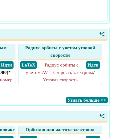
<
ным
Радиус орбиты с учетом угловой
скорости
​ Идти
​ LaTeX
Радиус орбиты с
​ Идти
000)*
учетом AV
=
Скорость электрона
/
номер
Угловая скорость
​Узнать больше >>
<
болочке
Орбитальная частота электрона