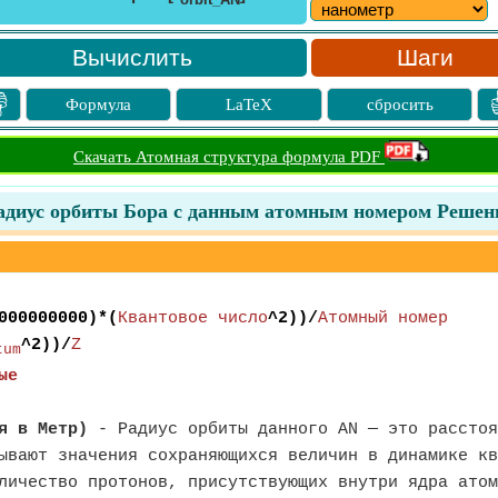
orbit_AN
Шаги

Формула
LaTeX
сбросить
Скачать Атомная структура формула PDF
адиус орбиты Бора с данным атомным номером Решен
000000000)*(
Квантовое число
^2))/
Атомный номер
^2))/
Z
tum
ые
я в Метр)
- Радиус орбиты данного AN — это расстоя
ывают значения сохраняющихся величин в динамике кв
личество протонов, присутствующих внутри ядра атом