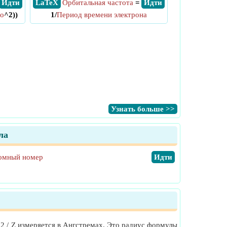
​ Идти
​ LaTeX
Орбитальная частота
=
​ Идти
ло
^2))
1/
Период времени электрона
​Узнать больше >>
ла
омный номер
​Идти
2 / Z измеряется в Ангстремах. Это радиус формулы