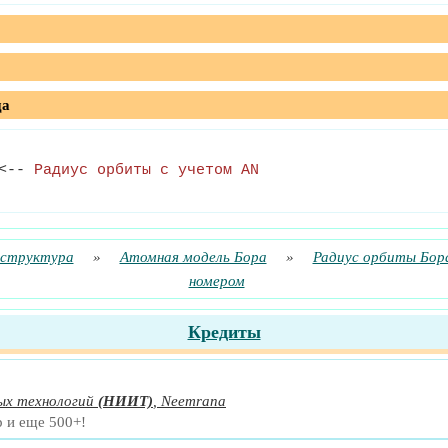
да
<--
Радиус орбиты с учетом AN
 структура
»
Атомная модель Бора
»
Радиус орбиты Бор
номером
Кредиты
х технологий
(НИИТ)
,
Neemrana
р и еще 500+!