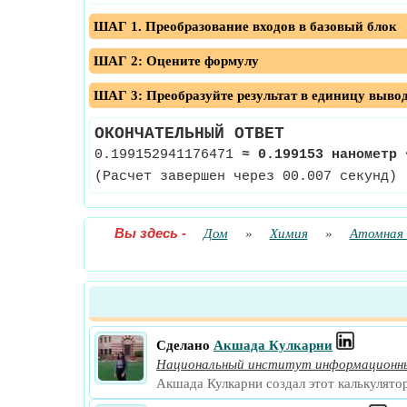
ШАГ 1. Преобразование входов в базовый блок
ШАГ 2: Оцените формулу
ШАГ 3: Преобразуйте результат в единицу выво
ОКОНЧАТЕЛЬНЫЙ ОТВЕТ
0.199152941176471
≈
0.199153 нанометр
(Расчет завершен через 00.007 секунд)
Вы здесь
-
Дом
»
Химия
»
Атомная
Сделано
Акшада Кулкарни
Национальный институт информационны
Акшада Кулкарни создал этот калькулято