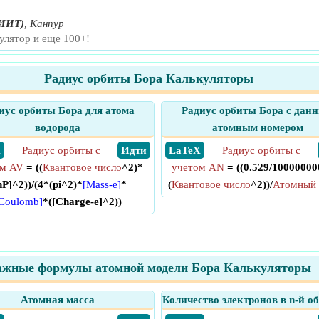
ИИТ)
,
Канпур
улятор и еще 100+!
Радиус орбиты Бора Калькуляторы
иус орбиты Бора для атома
Радиус орбиты Бора с дан
водорода
атомным номером
X
Радиус орбиты с
​ Идти
​ LaTeX
Радиус орбиты с
ом AV
= ((
Квантовое число
^2)*
учетом AN
= ((0.529/10000000
hP]^2))/(4*(pi^2)*
[Mass-e]
*
(
Квантовое число
^2))/
Атомный 
Coulomb]
*([Charge-e]^2))
ажные формулы атомной модели Бора Калькуляторы
Атомная масса
Количество электронов в n-й о