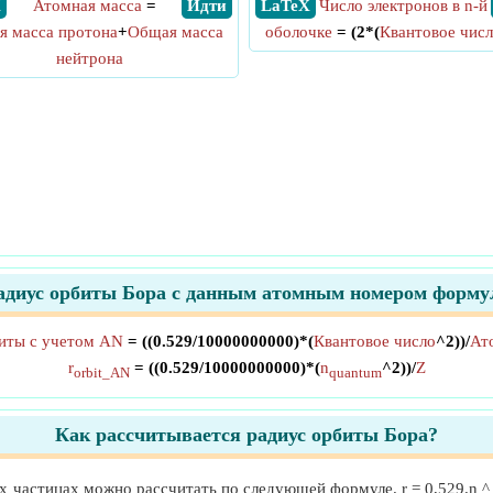
X
Атомная масса
=
​ Идти
​ LaTeX
Число электронов в n-й
я масса протона
+
Общая масса
оболочке
= (2*(
Квантовое чис
нейтрона
адиус орбиты Бора с данным атомным номером форму
иты с учетом AN
= ((0.529/10000000000)*(
Квантовое число
^2))/
Ат
r
= ((0.529/10000000000)*(
n
^2))/
Z
orbit_AN
quantum
Как рассчитывается радиус орбиты Бора?
 частицах можно рассчитать по следующей формуле. r = 0,529.n ^ 