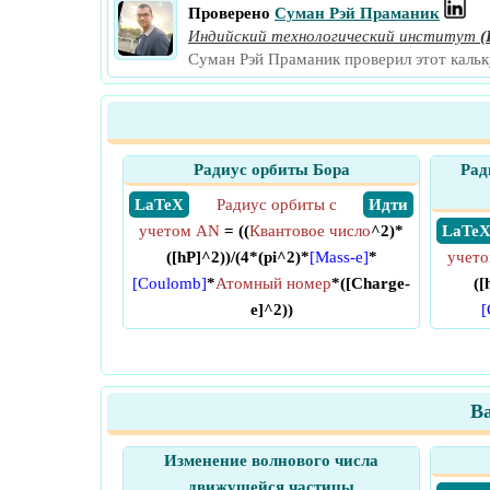
Проверено
Суман Рэй Праманик
Индийский технологический институт
(
Суман Рэй Праманик проверил этот кальк
Радиус орбиты Бора
Рад
​ LaTeX
Радиус орбиты с
​ Идти
учетом AN
= ((
Квантовое число
^2)*
​ LaTe
([hP]^2))/(4*(pi^2)*
[Mass-e]
*
учет
[Coulomb]
*
Атомный номер
*([Charge-
([
e]^2))
[
В
Изменение волнового числа
движущейся частицы