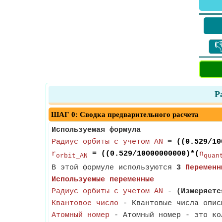

Р
ШАГ 0: Сводка предварительного расчета
Используемая формула
Радиус орбиты с учетом AN
= ((0.529/10
r
= ((0.529/10000000000)*(
n
orbit_AN
quan
В этой формуле используются
3
Переменн
Используемые переменные
Радиус орбиты с учетом AN
-
(Измеряетс
Квантовое число
- Квантовые числа опис
Атомный номер
- Атомный номер - это ко