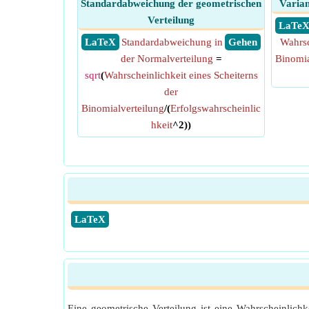
Standardabweichung der geometrischen
Varian
Verteilung
​ LaTe
​ LaTeX
Standardabweichung in
​ Gehen
Wahrsc
der Normalverteilung
=
Binomia
sqrt
(
Wahrscheinlichkeit eines Scheiterns
der
Binomialverteilung
/(
Erfolgswahrscheinlic
hkeit
^2))
​LaTeX
Eine geometrische Verteilung ist eine Wahrscheinlichk