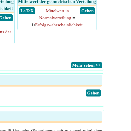
teilung
Mittelwert der geometrischen Verteilung
ichkeit
​ LaTeX
Mittelwert in
​ Gehen
​ Gehen
Normalverteilung
=
1/
Erfolgswahrscheinlichkeit
ns der
​Mehr sehen >>
​Gehen
Bernoulli-Versuche (Experimente mit nur zwei möglichen