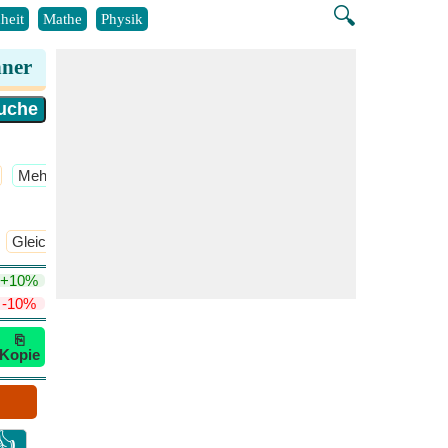
🔍
heit
Mathe
Physik
hner
​Mehr >>
Gleichmäßige Verteilung
​Mehr >>
+10%
-10%
⎘
Kopie
👍