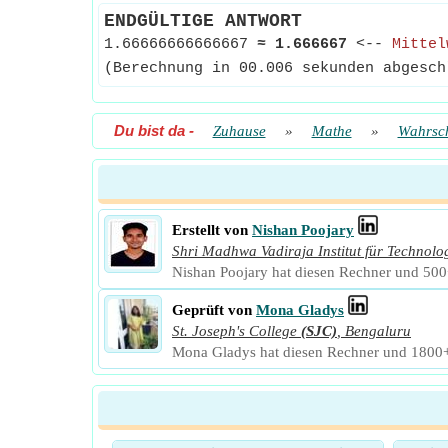
ENDGÜLTIGE ANTWORT
1.66666666666667
≈
1.666667
<--
Mittel
(Berechnung in 00.006 sekunden abgesch
Du bist da
-
Zuhause
»
Mathe
»
Wahrsch
Erstellt von
Nishan Poojary
Shri Madhwa Vadiraja Institut für Techno
Nishan Poojary hat diesen Rechner und 500+
Geprüft von
Mona Gladys
St. Joseph's College
(SJC)
,
Bengaluru
Mona Gladys hat diesen Rechner und 1800+ w