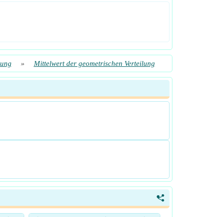
lung
»
Mittelwert der geometrischen Verteilung
<