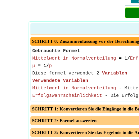
SCHRITT 0: Zusammenfassung vor der Berechnun
Gebrauchte Formel
Mittelwert in Normalverteilung
= 1/
Erf
μ
= 1/
p
Diese formel verwendet
2
Variablen
Verwendete Variablen
Mittelwert in Normalverteilung
- Mittel
Erfolgswahrscheinlichkeit
- Die Erfolgs
SCHRITT 1: Konvertieren Sie die Eingänge in die Ba
SCHRITT 2: Formel auswerten
SCHRITT 3: Konvertieren Sie das Ergebnis in die A