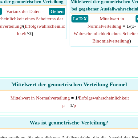
z der geometrischen Verteilung
Mittelwert der geometrischen Ver
bei gegebener Ausfallwahrscheinl
X
Varianz der Daten
=
​ Gehen
heinlichkeit eines Scheiterns der
​ LaTeX
Mittelwert in
lverteilung
/(
Erfolgswahrscheinlic
Normalverteilung
= 1/(1-
hkeit
^2)
Wahrscheinlichkeit eines Scheiter
Binomialverteilung
)
Mittelwert der geometrischen Verteilung Formel
Mittelwert in Normalverteilung
= 1/
Erfolgswahrscheinlichkeit
μ
= 1/
p
Was ist geometrische Verteilung?
eitsverteilung für eine diskrete Zufallsvariable, die die Anzahl der 