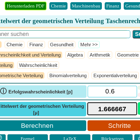
Herunterladen PDF
Chemie
Maschinenbau
Finanz
Gesund
telwert der geometrischen Verteilung Taschenrec
Chemie
Finanz
Gesundheit
​Mehr >>
rscheinlichkeit und Verteilung
Algebra
Arithmetik
Geometrie
teilung
Wahrscheinlichkeit
metrische Verteilung
Binomialverteilung
Exponentialverteilung
ⓘ
Erfolgswahrscheinlichkeit [p]
ittelwert der geometrischen Verteilung
[μ]
Schritte

Formel
LaTeX
Rücksetzen