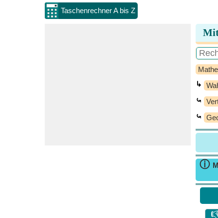
Taschenrechner A bis Z
Mit
Mathe
↳
Wah
⤿
Ver
⤿
Geo
ⓘ
M
