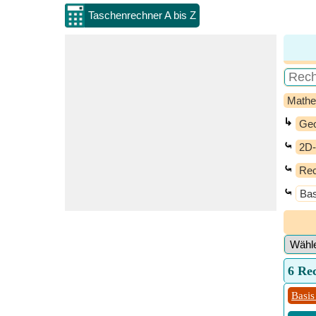
Taschenrechner A bis Z
Mathe
↳
Geo
⤿
2D-
⤿
Rec
⤿
Bas
6 Re
Basis