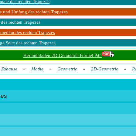
nale des rechten Trapezes
e und Umfang des rechten Trapezes
des rechten Trapezes
lmedian des rechten Trapezes
ge Seite des rechten Trapezes
Herunterladen 2D-Geometrie Formel Pdf
Zuhause
»
Mathe
»
Geometrie
»
2D-Geometrie
»
Re
zes