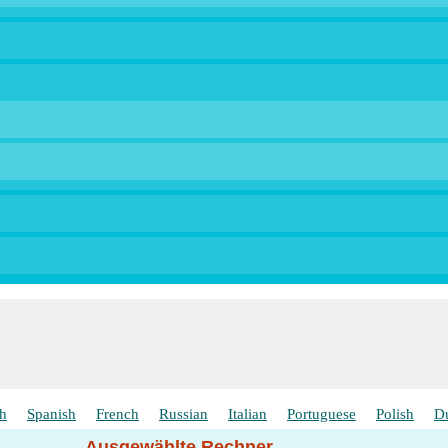
sh
Spanish
French
Russian
Italian
Portuguese
Polish
D
Ausgewählte Rechner