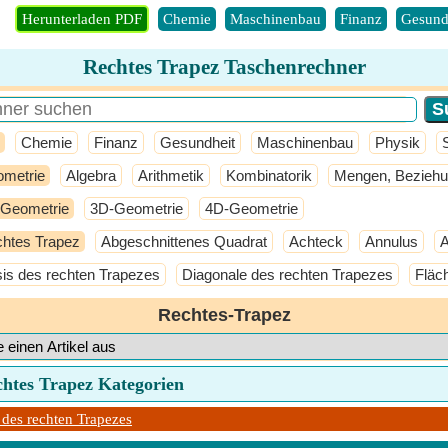
Herunterladen PDF
Chemie
Maschinenbau
Finanz
Gesund
Rechtes Trapez Taschenrechner
Chemie
Finanz
Gesundheit
Maschinenbau
Physik
metrie
Algebra
Arithmetik
Kombinatorik
Mengen, Beziehu
Geometrie
3D-Geometrie
4D-Geometrie
htes Trapez
Abgeschnittenes Quadrat
Achteck
Annulus
A
is des rechten Trapezes
Diagonale des rechten Trapezes
Fläc
Rechtes-Trapez
chtes Trapez Kategorien
 des rechten Trapezes