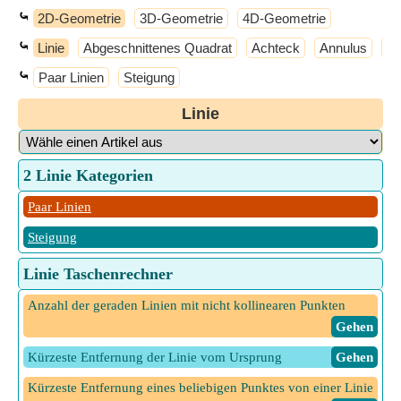
⤿
2D-Geometrie
3D-Geometrie
4D-Geometrie
⤿
Linie
Abgeschnittenes Quadrat
Achteck
Annulus
An
⤿
Paar Linien
Steigung
Linie
2 Linie Kategorien
Paar Linien
Steigung
Linie Taschenrechner
Anzahl der geraden Linien mit nicht kollinearen Punkten
​ Gehen
Kürzeste Entfernung der Linie vom Ursprung
​ Gehen
Kürzeste Entfernung eines beliebigen Punktes von einer Linie