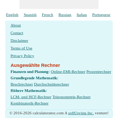
English
Spanish
French
Russian
Italian
Portuguese
P
About
Contact
Disclaimer
Terms of Use
Privacy Policy
Ausgewählte Rechner
Finanzen und Planung:
Online-EMI-Rechner
Prozentrechner
Grundlegende Mathematik:
Bruchrechner
Durchschnittsrechner
Höhere Mathematik:
LCM- und HCF-Rechner
Trigonometrie-Rechner
Kombinatorik-Rechner
© 2016-2026 calculatoratoz.com A
softUsvista Inc.
venture!