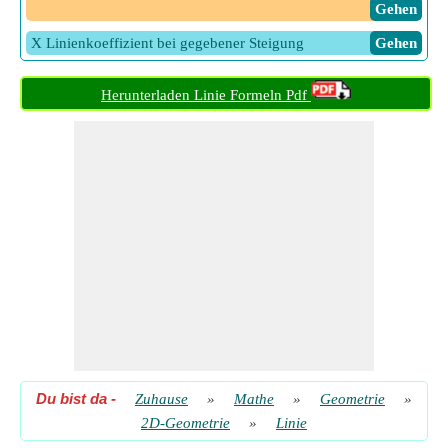
​ Gehen
X Linienkoeffizient bei gegebener Steigung
​ Gehen
Herunterladen Linie Formeln Pdf
Du bist da
-
Zuhause
»
Mathe
»
Geometrie
»
2D-Geometrie
»
Linie