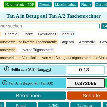
Herunterladen PDF
Chemie
Maschinenbau
Finanz
Gesund
Tan A in Bezug auf Tan A/2 Taschenrechner
Chemie
Finanz
Gesundheit
​Mehr >>
gonometrie und inverse Trigonometrie
Algebra
Arithmetik
Geo
gonometrie
Inverse Trigonometrie
gonometrische Verhältnisse von A in Bezug auf trigonometrische Verhä
ⓘ
Hellbraun (A/2) [tan
]
(A/2)
ⓘ
Tan A in Bezug auf Tan A/2
Schritte

Formel
LaTeX
Rücksetzen