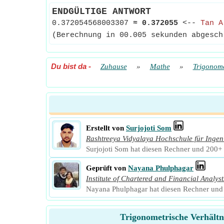
ENDGÜLTIGE ANTWORT
0.372054568003307
≈
0.372055
<--
Tan A
(Berechnung in 00.005 sekunden abgesch
Du bist da
-
Zuhause
»
Mathe
»
Trigonome
Erstellt von
Surjojoti Som
Rashtreeya Vidyalaya Hochschule für Ingen
Surjojoti Som hat diesen Rechner und 200+ w
Geprüft von
Nayana Phulphagar
Institute of Chartered and Financial Analyst
Nayana Phulphagar hat diesen Rechner und 1
Trigonometrische Verhältn