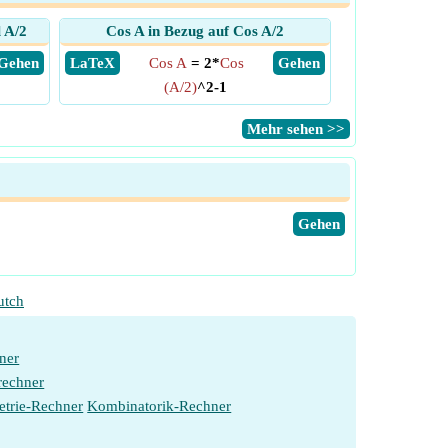
 A/2
Cos A in Bezug auf Cos A/2
​ Gehen
​ LaTeX
Cos A
= 2*
Cos
​ Gehen
(A/2)
^2-1
​Mehr sehen >>
​Gehen
utch
ner
rechner
etrie-Rechner
Kombinatorik-Rechner