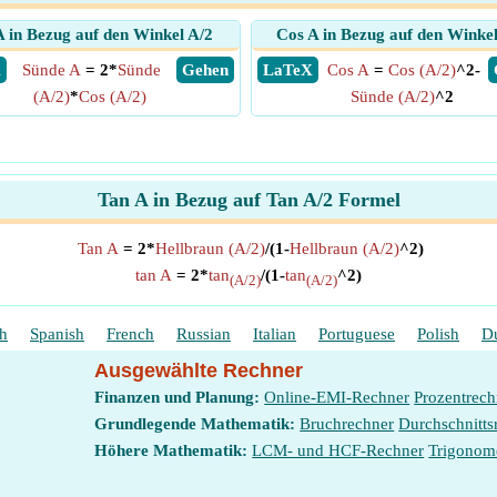
A in Bezug auf den Winkel A/2
Cos A in Bezug auf den Winkel
X
Sünde A
= 2*
Sünde
​ Gehen
​ LaTeX
Cos A
=
Cos (A/2)
^2-
(A/2)
*
Cos (A/2)
Sünde (A/2)
^2
Tan A in Bezug auf Tan A/2 Formel
Tan A
= 2*
Hellbraun (A/2)
/(1-
Hellbraun (A/2)
^2)
tan A
= 2*
tan
/(1-
tan
^2)
(A/2)
(A/2)
sh
Spanish
French
Russian
Italian
Portuguese
Polish
D
Ausgewählte Rechner
Finanzen und Planung:
Online-EMI-Rechner
Prozentrech
Grundlegende Mathematik:
Bruchrechner
Durchschnitts
Höhere Mathematik:
LCM- und HCF-Rechner
Trigonom