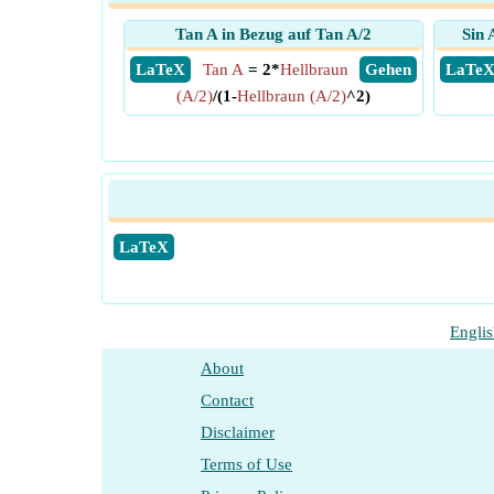
Tan A in Bezug auf Tan A/2
Sin 
​ LaTeX
Tan A
= 2*
Hellbraun
​ Gehen
​ LaTe
(A/2)
/(1-
Hellbraun (A/2)
^2)
​LaTeX
Engli
About
Contact
Disclaimer
Terms of Use