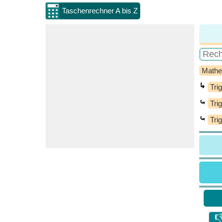
Taschenrechner A bis Z
Mathe
↳
Tri
⤿
Tri
⤿
Tri
