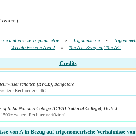
lossen)
trie und inverse Trigonometrie
»
Trigonometrie
»
Trigonometr
Verhältnisse von A zu 2
»
Tan A in Bezug auf Tan A/2
Credits
ieurwissenschaften
(RVCE)
,
Bangalore
eitere Rechner erstellt!
s of India National College
(ICFAI National College)
,
HUBLI
500+ weitere Rechner verifiziert!
isse von A in Bezug auf trigonometrische Verhältnisse vo