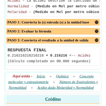
Acidez
- La acidez describe la cantidad de ácid
Normalidad
-
(Medido en Mol por metro cúbico)
-
Molaridad
-
(Medido en Mol por metro cúbico)
- 
PASO 1: Convierta la (s) entrada (s) a la unidad base
PASO 2: Evaluar la fórmula
PASO 3: Convierta el resultado a la unidad de salida
RESPUESTA FINAL
0.216216216216216
≈
0.216216
<--
Acidez
(Cálculo completado en 00.006 segundos)
Aquí estás
-
Inicio
»
Química
»
Concepto
molecular y estequiometría
»
Número de Equivalentes y
Normalidad
»
Acidez dada Molaridad y Normalidad
Créditos