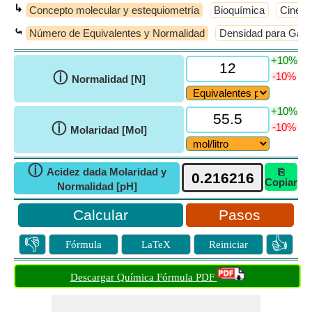
↳
Concepto molecular y estequiometría
Bioquímica
Cinéti
⤿
Número de Equivalentes y Normalidad
Densidad para Gas
+10%
ⓘ
-10%
Normalidad [N]
+10%
ⓘ
-10%
Molaridad [Mol]
ⓘ
Acidez dada Molaridad y
⎘
Copiar
Normalidad [pH]
Pasos
👎
👍
Fórmula
LaTeX
Reiniciar
Descargar Química Fórmula PDF