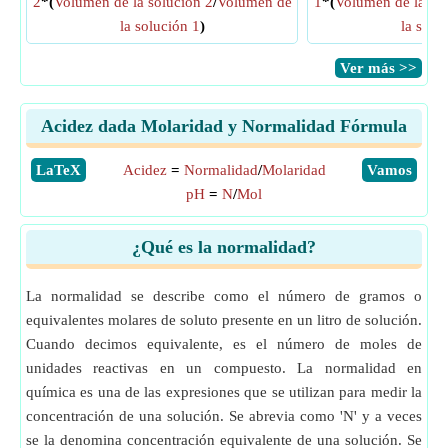
2
*(
Volumen de la solución 2
/
Volumen de
1
*(
Volumen de la sol
la solución 1
)
la solu
​Ver más >>
Acidez dada Molaridad y Normalidad Fórmula
​LaTeX
Acidez
=
Normalidad
/
Molaridad
​Vamos
pH
=
N
/
Mol
¿Qué es la normalidad?
La normalidad se describe como el número de gramos o
equivalentes molares de soluto presente en un litro de solución.
Cuando decimos equivalente, es el número de moles de
unidades reactivas en un compuesto. La normalidad en
química es una de las expresiones que se utilizan para medir la
concentración de una solución. Se abrevia como 'N' y a veces
se la denomina concentración equivalente de una solución. Se