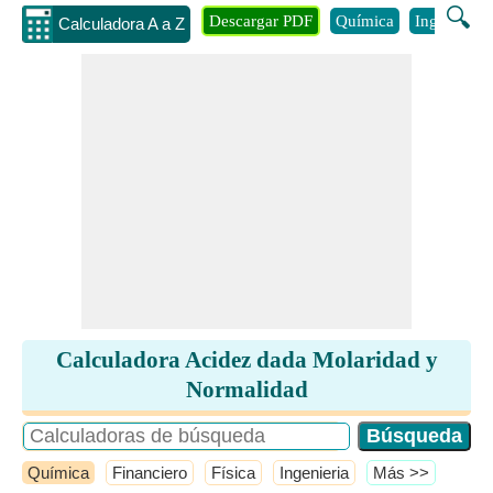
🔍
Descargar PDF
Química
Ingenieria
Calculadora A a Z
Calculadora Acidez dada Molaridad y
Normalidad
Química
Financiero
Física
Ingenieria
​Más >>