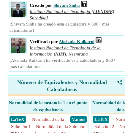
Creado por
Shivam Sinha
Instituto Nacional de Tecnología
(LIENDRE)
,
Surathkal
¡Shivam Sinha ha creado esta calculadora y 300+ más
calculadoras!
Verificada por
Akshada Kulkarni
Instituto Nacional de Tecnología de la
Información
(NIIT)
,
Neemrana
¡Akshada Kulkarni ha verificado esta calculadora y 900+
más calculadoras!
Número de Equivalentes y Normalidad
<
Calculadoras
Normalidad de la sustancia 1 en el punto
Normalidad de la sus
de equivalencia
de equiv
​ LaTeX
Normalidad de la
​ Vamos
​ LaTeX
Normalid
Solución 1
=
Normalidad de la Solución
Solución 2
=
Normal