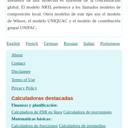
alrededor de una molécula es diferente de la concentración
global. El modelo NRTL pertenece a los llamados modelos de
composición local. Otros modelos de este tipo son el modelo
de Wilson, el modelo UNIQUAC y el modelo de contribución
grupal UNIFAC.
English
French
German
Russian
Italian
Portuguese
P
About
Contact
Disclaimer
Terms of Use
Privacy Policy
Calculadoras destacadas
Finanzas y planificación:
Calculadora de EMI en línea
Calculadora de porcentajes
Matemáticas básicas:
Calculadora de fracciones
Calculadora de promedios