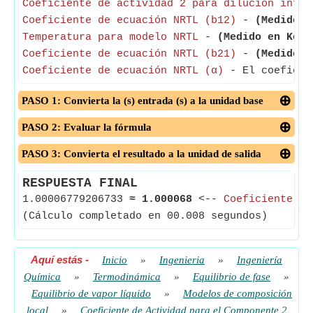
Coeficiente de actividad 2 para dilución infin
Coeficiente de ecuación NRTL (b12)
-
(Medido e
Temperatura para modelo NRTL
-
(Medido en Kelv
Coeficiente de ecuación NRTL (b21)
-
(Medido e
Coeficiente de ecuación NRTL (α)
- El coeficien
PASO 1: Convierta la (s) entrada (s) a la unidad base
PASO 2: Evaluar la fórmula
PASO 3: Convierta el resultado a la unidad de salida
RESPUESTA FINAL
1.00006779206733
≈
1.000068
<--
Coeficiente de
(Cálculo completado en 00.008 segundos)
Aquí estás
-
Inicio
»
Ingenieria
»
Ingeniería
Química
»
Termodinámica
»
Equilibrio de fase
»
Equilibrio de vapor líquido
»
Modelos de composición
local
»
Coeficiente de Actividad para el Componente 2