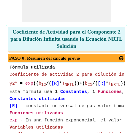
Coeficiente de Actividad para el Componente 2
para Dilución Infinita usando la Ecuación NRTL
Solución
PASO 0: Resumen del cálculo previo
Fórmula utilizada
Coeficiente de actividad 2 para dilución infin
∞
γ2
=
exp
((
b
/(
[R]
*
T
))+(
b
/(
[R]
*
T
))*
e
12
NRTL
21
NRTL
Esta fórmula usa
1
Constantes
,
1
Funciones
,
5
Constantes utilizadas
[R]
- constante universal de gas Valor tomado 
Funciones utilizadas
exp
- En una función exponencial, el valor de 
Variables utilizadas