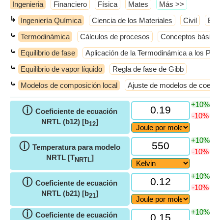
Ingenieria
Financiero
Física
Mates
​Más >>
↳
Ingeniería Química
Ciencia de los Materiales
Civil
Elé
⤿
Termodinámica
Cálculos de procesos
Conceptos básico
⤿
Equilibrio de fase
Aplicación de la Termodinámica a los Pro
⤿
Equilibrio de vapor líquido
Regla de fase de Gibb
⤿
Modelos de composición local
Ajuste de modelos de coefici
+10%
ⓘ
Coeficiente de ecuación
-10%
NRTL (b12) [b
]
12
+10%
ⓘ
Temperatura para modelo
-10%
NRTL [T
]
NRTL
+10%
ⓘ
Coeficiente de ecuación
-10%
NRTL (b21) [b
]
21
+10%
ⓘ
Coeficiente de ecuación