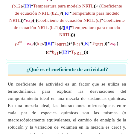
(b12)
/(
[R]
*
Temperatura para modelo NRTL
))+(
Coeficiente
de ecuación NRTL (b21)
/(
[R]
*
Temperatura para modelo
NRTL
))*
exp
(-(
Coeficiente de ecuación NRTL (α)
*
Coeficiente
de ecuación NRTL (b21)
)/(
[R]
*
Temperatura para modelo
NRTL
)))
∞
γ2
=
exp
((
b
/(
[R]
*
T
))+(
b
/(
[R]
*
T
))*
exp
(-
12
NRTL
21
NRTL
(
α
*
b
)/(
[R]
*
T
)))
21
NRTL
¿Qué es el coeficiente de actividad?
Un coeficiente de actividad es un factor que se utiliza en
termodinámica para explicar las desviaciones del
comportamiento ideal en una mezcla de sustancias químicas.
En una mezcla ideal, las interacciones microscópicas entre
cada par de especies químicas son las mismas (o
macroscópicamente equivalentes, el cambio de entalpía de la
solución y la variación de volumen en la mezcla es cero) y,