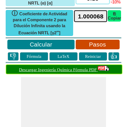
-10%
NRTL (α) [α]
ⓘ
Coeficiente de Actividad
⎘
Copiar
para el Componente 2 para
Dilución Infinita usando la
∞
Ecuación NRTL [γ2
]
Pasos
👎
👍
Fórmula
LaTeX
Reiniciar
Descargar Ingeniería Química Fórmula PDF