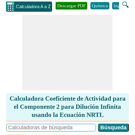
🔍
Descargar PDF
Química
Ingenieria
Calculadora A a Z
Calculadora Coeficiente de Actividad para
el Componente 2 para Dilución Infinita
usando la Ecuación NRTL