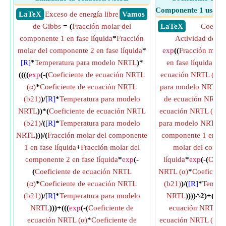
Componente 1 usand
​ LaTeX
Exceso de energía libre
​ Vamos
de Gibbs
= (
Fracción molar del
​ LaTeX
Coefici
componente 1 en fase líquida
*
Fracción
Actividad del 
molar del componente 2 en fase líquida
*
exp
((
Fracción mola
[R]
*
Temperatura para modelo NRTL
)*
en fase líquida
^2)*
((((
exp
(-(
Coeficiente de ecuación NRTL
ecuación NRTL (b21
(α)
*
Coeficiente de ecuación NRTL
para modelo NRTL
)
(b21)
)/
[R]
*
Temperatura para modelo
de ecuación NRTL 
NRTL
))*(
Coeficiente de ecuación NRTL
ecuación NRTL (b21
(b21)
/(
[R]
*
Temperatura para modelo
para modelo NRTL
))
NRTL
)))/(
Fracción molar del componente
componente 1 en fas
1 en fase líquida
+
Fracción molar del
molar del compo
componente 2 en fase líquida
*
exp
(-
líquida
*
exp
(-(
Coefi
(
Coeficiente de ecuación NRTL
NRTL (α)
*
Coeficien
(α)
*
Coeficiente de ecuación NRTL
(b21)
)/(
[R]
*
Temper
(b21)
)/
[R]
*
Temperatura para modelo
NRTL
))))^2)+((
ex
NRTL
)))+(((
exp
(-(
Coeficiente de
ecuación NRTL (α
ecuación NRTL (α)
*
Coeficiente de
ecuación NRTL (b12