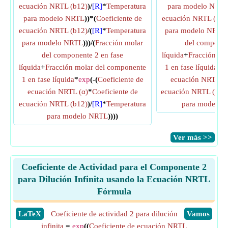
ecuación NRTL (b12)
)/
[R]
*
Temperatura
para modelo NRT
para modelo NRTL
))*(
Coeficiente de
ecuación NRTL (b12
ecuación NRTL (b12)
/(
[R]
*
Temperatura
para modelo NRTL
para modelo NRTL
)))/(
Fracción molar
del componen
del componente 2 en fase
líquida
+
Fracción mo
líquida
+
Fracción molar del componente
1 en fase líquida
*
e
1 en fase líquida
*
exp
(-(
Coeficiente de
ecuación NRTL (α
ecuación NRTL (α)
*
Coeficiente de
ecuación NRTL (b12
ecuación NRTL (b12)
)/
[R]
*
Temperatura
para modelo 
para modelo NRTL
))))
​Ver más >>
Coeficiente de Actividad para el Componente 2
para Dilución Infinita usando la Ecuación NRTL
Fórmula
​LaTeX
Coeficiente de actividad 2 para dilución
​Vamos
infinita
=
exp
((
Coeficiente de ecuación NRTL