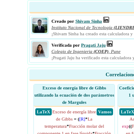
Creado por
Shivam Sinha
Instituto Nacional de Tecnología
(LIENDR
¡Shivam Sinha ha creado esta calculadora y
Verificada por
Pragati Jaju
Colegio de Ingenieria
(COEP)
,
Pune
¡Pragati Jaju ha verificado esta calculadora
Correlacione
Exceso de energía libre de Gibbs
Coefici
utilizando la ecuación de dos parámetros
1 
de Margules
​ LaTeX
Exceso de energía libre
​ Vamos
​ LaTe
de Gibbs
= (
[R]
*
La
Ac
temperatura
*
Fracción molar del
exp
((
F
componente 1 en fase líquida
*
Fracción
en f