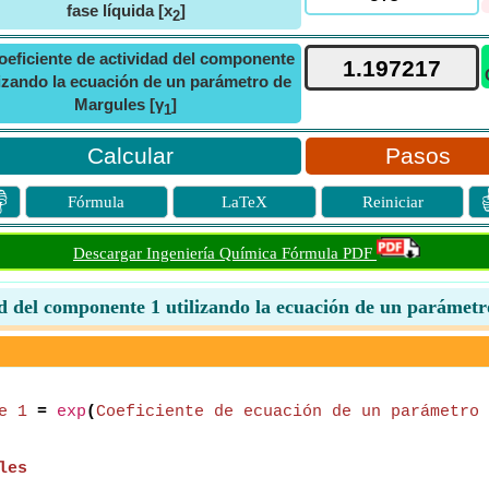
fase líquida [x
]
2
oeficiente de actividad del componente
lizando la ecuación de un parámetro de
Margules [γ
]
1
Pasos

Fórmula
LaTeX
Reiniciar
Descargar Ingeniería Química Fórmula PDF
ad del componente 1 utilizando la ecuación de un parámet
e 1
=
exp
(
Coeficiente de ecuación de un parámetro 
les