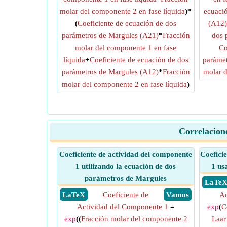
molar del componente 2 en fase líquida
)*
ecuaci
(
Coeficiente de ecuación de dos
(A12)
parámetros de Margules (A21)
*
Fracción
dos 
molar del componente 1 en fase
Co
líquida
+
Coeficiente de ecuación de dos
parámet
parámetros de Margules (A12)
*
Fracción
molar d
molar del componente 2 en fase líquida
)
Correlacione
Coeficiente de actividad del componente
Coefici
1 utilizando la ecuación de dos
1 us
parámetros de Margules
​ LaTe
​ LaTeX
Coeficiente de
​ Vamos
Ac
Actividad del Componente 1
=
exp
(
C
exp
((
Fracción molar del componente 2
Laar