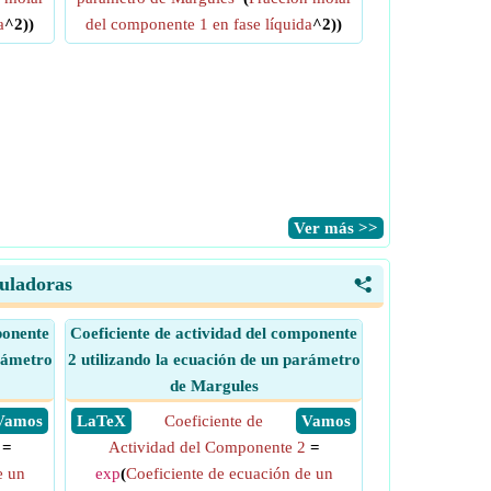
a
^2))
del componente 1 en fase líquida
^2))
​Ver más >>
culadoras
<
ponente
Coeficiente de actividad del componente
arámetro
2 utilizando la ecuación de un parámetro
de Margules
​ Vamos
​ LaTeX
Coeficiente de
​ Vamos
=
Actividad del Componente 2
=
e un
exp
(
Coeficiente de ecuación de un