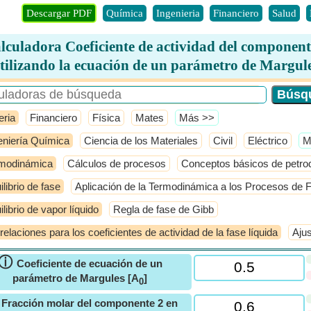
Descargar PDF
Química
Ingenieria
Financiero
Salud
lculadora Coeficiente de actividad del component
tilizando la ecuación de un parámetro de Margul
eria
Financiero
Física
Mates
​Más >>
eniería Química
Ciencia de los Materiales
Civil
Eléctrico
​
modinámica
Cálculos de procesos
Conceptos básicos de petro
ilibrio de fase
Aplicación de la Termodinámica a los Procesos de F
ilibrio de vapor líquido
Regla de fase de Gibb
relaciones para los coeficientes de actividad de la fase líquida
Ajus
ⓘ
Coeficiente de ecuación de un
parámetro de Margules [A
]
0
ⓘ
Fracción molar del componente 2 en