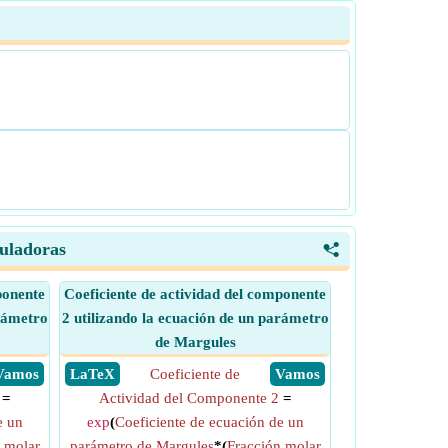
culadoras
<
ponente
Coeficiente de actividad del componente
arámetro
2 utilizando la ecuación de un parámetro
de Margules
​ Vamos
​ LaTeX
Coeficiente de
​ Vamos
=
Actividad del Componente 2
=
e un
exp
(
Coeficiente de ecuación de un
 molar
parámetro de Margules
*(
Fracción molar