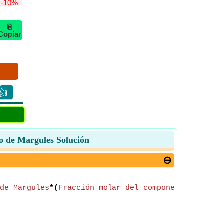
-10%
⎘
Copiar
👍
ro de Margules Solución
de Margules
*(
Fracción molar del componente 2 en f