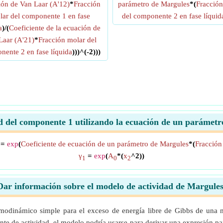
ión de Van Laar (A'12)
*
Fracción
parámetro de Margules
*(
Fracción
lar del componente 1 en fase
del componente 2 en fase líquid
a
)/(
Coeficiente de la ecuación de
Laar (A'21)
*
Fracción molar del
ente 2 en fase líquida
)))^(-2)))
ad del componente 1 utilizando la ecuación de un paráme
=
exp
(
Coeficiente de ecuación de un parámetro de Margules
*(
Fracción
γ
=
exp
(
A
*(
x
^2))
1
0
2
Dar información sobre el modelo de actividad de Margules
modinámico simple para el exceso de energía libre de Gibbs de una 
te de actividad, el modelo podría usarse para derivar una expresión pa