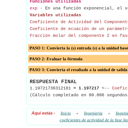
Funciones utilizadas
exp
- En una función exponencial, el v
Variables utilizadas
Coeficiente de Actividad del Component
Coeficiente de ecuación de un parámetr
Fracción molar del componente 2 en fas
PASO 1: Convierta la (s) entrada (s) a la unidad bas
PASO 2: Evaluar la fórmula
PASO 3: Convierta el resultado a la unidad de salida
RESPUESTA FINAL
1.19721736312181
≈
1.197217
<--
Coefic
(Cálculo completado en 00.006 segundos
Aquí estás
-
Inicio
»
Ingenieria
»
Ingeni
coeficientes de actividad de la fase lí