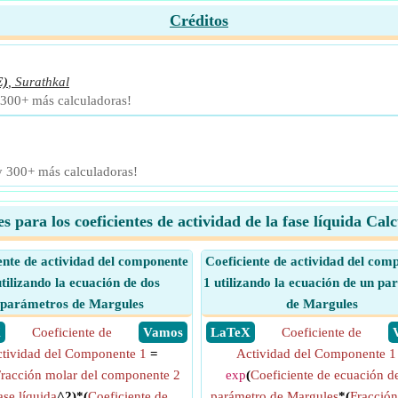
Créditos
E)
,
Surathkal
 300+ más calculadoras!
 y 300+ más calculadoras!
s para los coeficientes de actividad de la fase líquida Cal
ente de actividad del componente
Coeficiente de actividad del com
utilizando la ecuación de dos
1 utilizando la ecuación de un p
parámetros de Margules
de Margules
X
Coeficiente de
​ Vamos
​ LaTeX
Coeficiente de
tividad del Componente 1
=
Actividad del Componente 1
racción molar del componente 2
exp
(
Coeficiente de ecuación d
ase líquida
^2)*(
Coeficiente de
parámetro de Margules
*(
Fracción