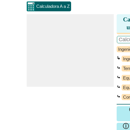
Calculadora A a Z
Ca
u
Ingeni
↳
Ing
⤿
Ter
⤿
Equ
⤿
Equ
⤿
Cor