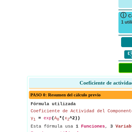
ⓘ
C
1 uti

Coeficiente de activid
PASO 0: Resumen del cálculo previo
Fórmula utilizada
Coeficiente de Actividad del Component
γ
=
exp
(
A
*(
x
^2))
1
0
2
Esta fórmula usa
1
Funciones
,
3
Variab