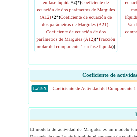
en fase líquida
^2)*(
Coeficiente de
ecuac
ecuación de dos parámetros de Margules
mo
(A12)
+2*(
Coeficiente de ecuación de
líquid
dos parámetros de Margules (A21)
-
Van 
Coeficiente de ecuación de dos
compon
parámetros de Margules (A12)
)*
Fracción
molar del componente 1 en fase líquida
))
Coeficiente de activid
​LaTeX
Coeficiente de Actividad del Componente 1
El modelo de actividad de Margules es un modelo ter
Después de que Lewis introdujo el concepto de coeficien