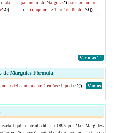
 molar
parámetro de Margules
*(
Fracción molar
a
^2))
del componente 1 en fase líquida
^2))
​Ver más >>
tro de Margules Fórmula
 molar del componente 2 en fase líquida
^2))
​Vamos
.
mezcla líquida introducido en 1895 por Max Margules.
ra los coeficientes de actividad de un compuesto i en un