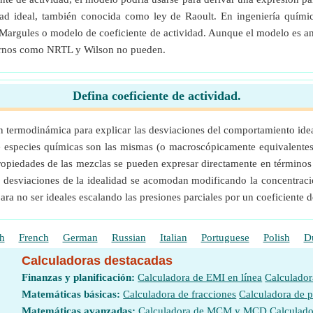
idad ideal, también conocida como ley de Raoult. En ingeniería quími
argules o modelo de coeficiente de actividad. Aunque el modelo es anti
dernos como NRTL y Wilson no pueden.
Defina coeficiente de actividad.
a en termodinámica para explicar las desviaciones del comportamiento id
de especies químicas son las mismas (o macroscópicamente equivalentes,
ropiedades de las mezclas se pueden expresar directamente en términos 
as desviaciones de la idealidad se acomodan modificando la concentrac
ra no ser ideales escalando las presiones parciales por un coeficiente 
h
French
German
Russian
Italian
Portuguese
Polish
D
Calculadoras destacadas
Finanzas y planificación:
Calculadora de EMI en línea
Calculador
Matemáticas básicas:
Calculadora de fracciones
Calculadora de 
Matemáticas avanzadas:
Calculadora de MCM y MCD
Calculado