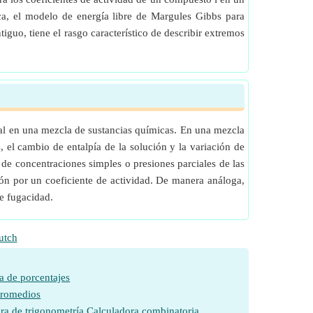
ca, el modelo de energía libre de Margules Gibbs para
guo, tiene el rasgo característico de describir extremos
eal en una mezcla de sustancias químicas. En una mezcla
 el cambio de entalpía de la solución y la variación de
de concentraciones simples o presiones parciales de las
ión por un coeficiente de actividad. De manera análoga,
de fugacidad.
utch
a de porcentajes
promedios
ra de trigonometría
Calculadora combinatoria