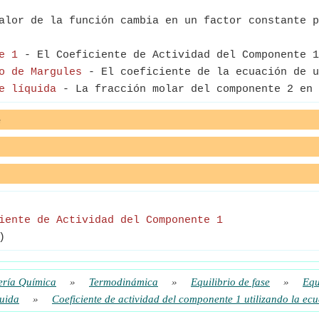
alor de la función cambia en un factor constante p
e 1
- El Coeficiente de Actividad del Componente 1
o de Margules
- El coeficiente de la ecuación de u
e líquida
- La fracción molar del componente 2 en 
e
iente de Actividad del Componente 1
)
ería Química
»
Termodinámica
»
Equilibrio de fase
»
Equ
quida
»
Coeficiente de actividad del componente 1 utilizando la e