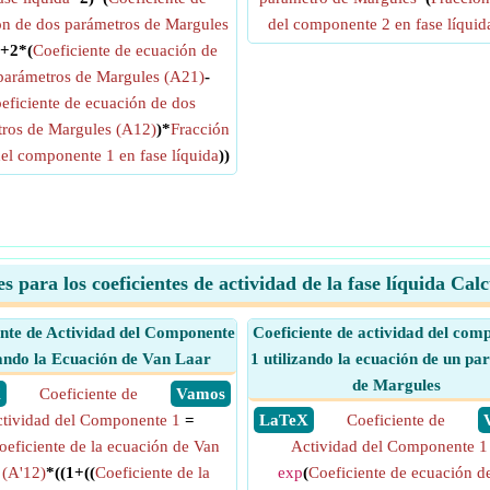
ón de dos parámetros de Margules
del componente 2 en fase líquid
+2*(
Coeficiente de ecuación de
parámetros de Margules (A21)
-
eficiente de ecuación de dos
ros de Margules (A12)
)*
Fracción
el componente 1 en fase líquida
))
s para los coeficientes de actividad de la fase líquida Cal
ente de Actividad del Componente
Coeficiente de actividad del com
ando la Ecuación de Van Laar
1 utilizando la ecuación de un p
de Margules
X
Coeficiente de
​ Vamos
tividad del Componente 1
=
​ LaTeX
Coeficiente de
oeficiente de la ecuación de Van
Actividad del Componente 1
 (A'12)
*((1+((
Coeficiente de la
exp
(
Coeficiente de ecuación d