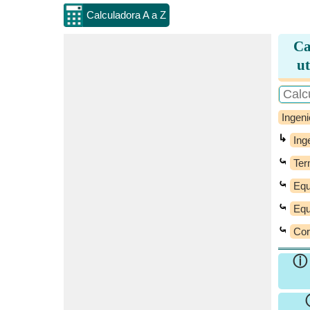
Calculadora A a Z
Ca
ut
Ingeni
↳
Ing
⤿
Ter
⤿
Equ
⤿
Equ
⤿
Cor