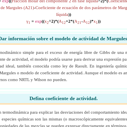
=
exp
((
Fracción molar del componente 2 en fase líquida
^2)*(
Coeficient
s de Margules (A21)
-
Coeficiente de ecuación de dos parámetros de Mar
líquida
))
γ
=
exp
((
x
^2)*(
A
+2*(
A
-
A
)*
x
))
1
2
12
21
12
1
Dar información sobre el modelo de actividad de Margules
modinámico simple para el exceso de energía libre de Gibbs de una 
te de actividad, el modelo podría usarse para derivar una expresión pa
idad ideal, también conocida como ley de Raoult. En ingeniería quími
argules o modelo de coeficiente de actividad. Aunque el modelo es anti
dernos como NRTL y Wilson no pueden.
Defina coeficiente de actividad.
a en termodinámica para explicar las desviaciones del comportamiento id
de especies químicas son las mismas (o macroscópicamente equivalentes,
ropiedades de las mezclas se pueden expresar directamente en términos 