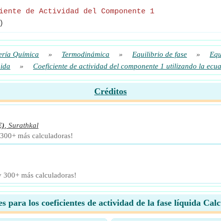
iente de Actividad del Componente 1
)
ería Química
»
Termodinámica
»
Equilibrio de fase
»
Equ
uida
»
Coeficiente de actividad del componente 1 utilizando la ec
Créditos
E)
,
Surathkal
 300+ más calculadoras!
 y 300+ más calculadoras!
s para los coeficientes de actividad de la fase líquida Cal