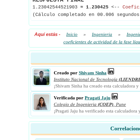
RESPUESTA FINAL
1.23042544521903
≈
1.230425
<--
Coefic
(Cálculo completado en 00.006 segundos
Aquí estás
-
Inicio
»
Ingenieria
»
Ingeni
coeficientes de actividad de la fase líq
Creado por
Shivam Sinha
Instituto Nacional de Tecnología
(LIENDR
¡Shivam Sinha ha creado esta calculadora y
Verificada por
Pragati Jaju
Colegio de Ingenieria
(COEP)
,
Pune
¡Pragati Jaju ha verificado esta calculadora
Correlacione