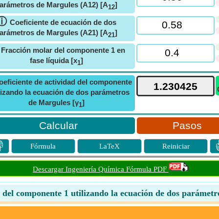
arámetros de Margules (A12) [A
]
12
ⓘ
Coeficiente de ecuación de dos
arámetros de Margules (A21) [A
]
21
ⓘ
Fracción molar del componente 1 en
fase líquida [x
]
1
oeficiente de actividad del componente
ilizando la ecuación de dos parámetros
de Margules [γ
]
1
Pasos

Fórmula
LaTeX
Reiniciar
Descargar Ingeniería Química Fórmula PDF
d del componente 1 utilizando la ecuación de dos parámet