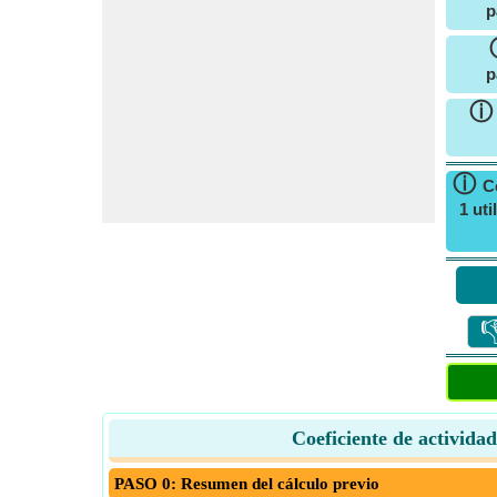
p
p
ⓘ
C
1 ut

Coeficiente de activida
PASO 0: Resumen del cálculo previo