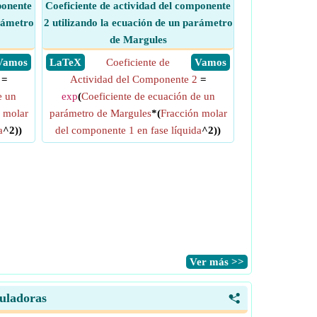
ponente
Coeficiente de actividad del componente
arámetro
2 utilizando la ecuación de un parámetro
de Margules
​ Vamos
​ LaTeX
Coeficiente de
​ Vamos
=
Actividad del Componente 2
=
e un
exp
(
Coeficiente de ecuación de un
 molar
parámetro de Margules
*(
Fracción molar
a
^2))
del componente 1 en fase líquida
^2))
​Ver más >>
culadoras
<