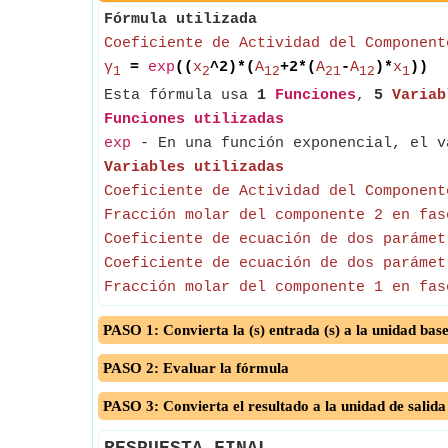
Fórmula utilizada
Coeficiente de Actividad del Component
γ
=
exp
((
x
^2)*(
A
+2*(
A
-
A
)*
x
))
1
2
12
21
12
1
Esta fórmula usa
1
Funciones
,
5
Variab
Funciones utilizadas
exp
- En una función exponencial, el v
Variables utilizadas
Coeficiente de Actividad del Component
Fracción molar del componente 2 en fas
Coeficiente de ecuación de dos parámet
Coeficiente de ecuación de dos parámet
Fracción molar del componente 1 en fas
PASO 1: Convierta la (s) entrada (s) a la unidad bas
PASO 2: Evaluar la fórmula
PASO 3: Convierta el resultado a la unidad de salida