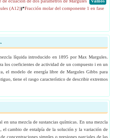
e de ecuación de dos parámetros de Margules
​Vamos
gules (A12)
)*
Fracción molar del componente 1 en fase
.
mezcla líquida introducido en 1895 por Max Margules.
ra los coeficientes de actividad de un compuesto i en un
ca, el modelo de energía libre de Margules Gibbs para
guo, tiene el rasgo característico de describir extremos
eal en una mezcla de sustancias químicas. En una mezcla
 el cambio de entalpía de la solución y la variación de
de concentraciones simples o presiones parciales de las