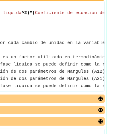
 líquida
^2)*(
Coeficiente de ecuación de dos parám
or cada cambio de unidad en la variable independi
 es un factor utilizado en termodinámica para dar 
fase líquida se puede definir como la relación ent
ión de dos parámetros de Margules (A12) es el coef
ión de dos parámetros de Margules (A21) es el coef
fase líquida se puede definir como la relación ent