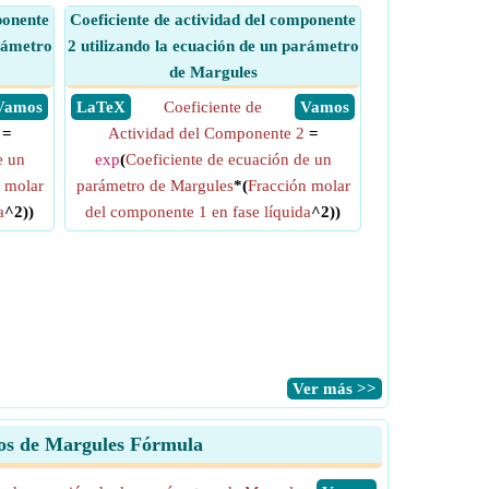
ponente
Coeficiente de actividad del componente
arámetro
2 utilizando la ecuación de un parámetro
de Margules
​ Vamos
​ LaTeX
Coeficiente de
​ Vamos
=
Actividad del Componente 2
=
e un
exp
(
Coeficiente de ecuación de un
 molar
parámetro de Margules
*(
Fracción molar
a
^2))
del componente 1 en fase líquida
^2))
​Ver más >>
tros de Margules Fórmula