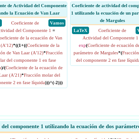
ente de Actividad del Componente
Coeficiente de actividad del com
ando la Ecuación de Van Laar
1 utilizando la ecuación de un p
de Margules
X
Coeficiente de
​ Vamos
tividad del Componente 1
=
​ LaTeX
Coeficiente de
oeficiente de la ecuación de Van
Actividad del Componente 1
 (A'12)
*((1+((
Coeficiente de la
exp
(
Coeficiente de ecuación d
ión de Van Laar (A'12)
*
Fracción
parámetro de Margules
*(
Fracción
lar del componente 1 en fase
del componente 2 en fase líquid
a
)/(
Coeficiente de la ecuación de
Laar (A'21)
*
Fracción molar del
ente 2 en fase líquida
)))^(-2)))
d del componente 1 utilizando la ecuación de dos paráme