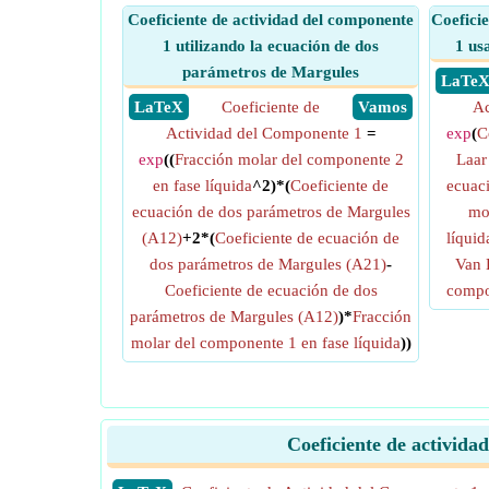
Coeficiente de actividad del componente
Coefici
1 utilizando la ecuación de dos
1 us
parámetros de Margules
​ LaTe
​ LaTeX
Coeficiente de
​ Vamos
Ac
Actividad del Componente 1
=
exp
(
C
exp
((
Fracción molar del componente 2
Laar
en fase líquida
^2)*(
Coeficiente de
ecuac
ecuación de dos parámetros de Margules
mo
(A12)
+2*(
Coeficiente de ecuación de
líquid
dos parámetros de Margules (A21)
-
Van 
Coeficiente de ecuación de dos
compon
parámetros de Margules (A12)
)*
Fracción
molar del componente 1 en fase líquida
))
Coeficiente de activida