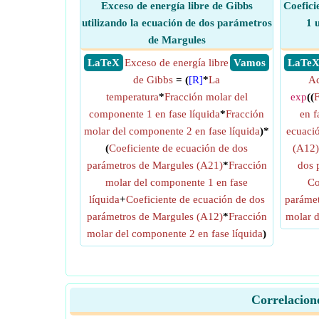
Exceso de energía libre de Gibbs
Coefici
utilizando la ecuación de dos parámetros
1 
de Margules
​ LaTeX
Exceso de energía libre
​ Vamos
​ LaTe
de Gibbs
= (
[R]
*
La
Ac
temperatura
*
Fracción molar del
exp
((
F
componente 1 en fase líquida
*
Fracción
en f
molar del componente 2 en fase líquida
)*
ecuaci
(
Coeficiente de ecuación de dos
(A12)
parámetros de Margules (A21)
*
Fracción
dos 
molar del componente 1 en fase
Co
líquida
+
Coeficiente de ecuación de dos
parámet
parámetros de Margules (A12)
*
Fracción
molar d
molar del componente 2 en fase líquida
)
Correlacione