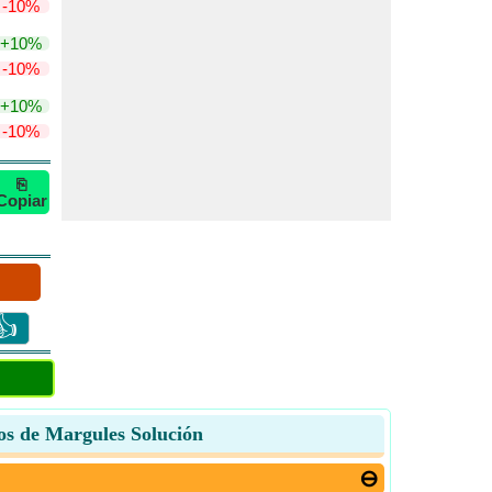
-10%
+10%
-10%
+10%
-10%
⎘
Copiar
👍
ros de Margules Solución