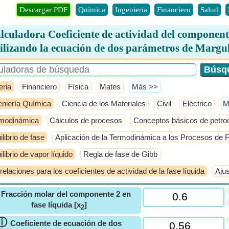
Descargar PDF
Química
Ingenieria
Financiero
Salud
lculadora Coeficiente de actividad del component
ilizando la ecuación de dos parámetros de Margu
eria
Financiero
Física
Mates
​Más >>
eniería Química
Ciencia de los Materiales
Civil
Eléctrico
​
modinámica
Cálculos de procesos
Conceptos básicos de petro
ilibrio de fase
Aplicación de la Termodinámica a los Procesos de F
ilibrio de vapor líquido
Regla de fase de Gibb
relaciones para los coeficientes de actividad de la fase líquida
Ajus
ⓘ
Fracción molar del componente 2 en
fase líquida [x
]
2
ⓘ
Coeficiente de ecuación de dos