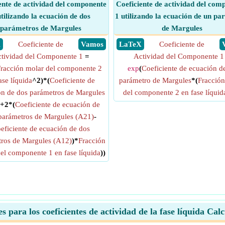
ente de actividad del componente
Coeficiente de actividad del com
utilizando la ecuación de dos
1 utilizando la ecuación de un p
parámetros de Margules
de Margules
X
Coeficiente de
​ Vamos
​ LaTeX
Coeficiente de
tividad del Componente 1
=
Actividad del Componente 1
racción molar del componente 2
exp
(
Coeficiente de ecuación d
ase líquida
^2)*(
Coeficiente de
parámetro de Margules
*(
Fracción
ón de dos parámetros de Margules
del componente 2 en fase líquid
+2*(
Coeficiente de ecuación de
parámetros de Margules (A21)
-
eficiente de ecuación de dos
ros de Margules (A12)
)*
Fracción
el componente 1 en fase líquida
))
s para los coeficientes de actividad de la fase líquida Cal