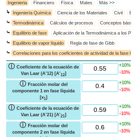
Ingenieria
Financiero
Física
Mates
​Más >>
↳
Ingeniería Química
Ciencia de los Materiales
Civil
Elé
⤿
Termodinámica
Cálculos de procesos
Conceptos básico
⤿
Equilibrio de fase
Aplicación de la Termodinámica a los Pro
⤿
Equilibrio de vapor líquido
Regla de fase de Gibb
⤿
Correlaciones para los coeficientes de actividad de la fase líqu
+10%
ⓘ
Coeficiente de la ecuación de
-10%
Van Laar (A'12) [A'
]
12
+10%
ⓘ
Fracción molar del
-10%
componente 1 en fase líquida
[x
]
1
+10%
ⓘ
Coeficiente de la ecuación de
-10%
Van Laar (A'21) [A'
]
21
+10%
ⓘ
Fracción molar del
-10%
componente 2 en fase líquida