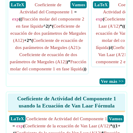
​ LaTeX
Coeficiente de
​ Vamos
​ LaTeX
Coefici
Actividad del Componente 1
=
Actividad del 
exp
((
Fracción molar del componente 2
exp
(
Coeficiente de 
en fase líquida
^2)*(
Coeficiente de
Laar (A'12)
*((1+(
ecuación de dos parámetros de Margules
ecuación de Van La
(A12)
+2*(
Coeficiente de ecuación de
molar del compo
dos parámetros de Margules (A21)
-
líquida
)/(
Coeficient
Coeficiente de ecuación de dos
Van Laar (A'21)
*
F
parámetros de Margules (A12)
)*
Fracción
componente 2 en fas
molar del componente 1 en fase líquida
))
​Ver más >>
Coeficiente de Actividad del Componente 1
usando la Ecuación de Van Laar Fórmula
​LaTeX
Coeficiente de Actividad del Componente 1
​Vamos
=
exp
(
Coeficiente de la ecuación de Van Laar (A'12)
*((1+