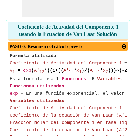
Coeficiente de Actividad del Componente 1
usando la Ecuación de Van Laar Solución
PASO 0: Resumen del cálculo previo
Fórmula utilizada
Coeficiente de Actividad del Componente 1
=
ex
γ
=
exp
(
A'
*((1+((
A'
*
x
)/(
A'
*
x
)))^(-2)))
1
12
12
1
21
2
Esta fórmula usa
1
Funciones
,
5
Variables
Funciones utilizadas
exp
- En una función exponencial, el valor de 
Variables utilizadas
Coeficiente de Actividad del Componente 1
- El 
Coeficiente de la ecuación de Van Laar (A'12)
-
Fracción molar del componente 1 en fase líquid
Coeficiente de la ecuación de Van Laar (A'21)
-