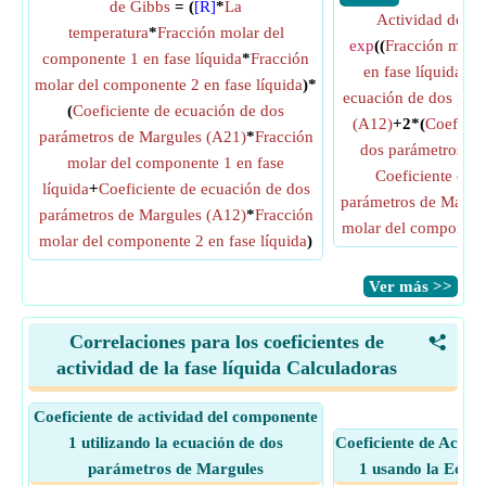
de Gibbs
= (
[R]
*
La
Actividad del 
temperatura
*
Fracción molar del
exp
((
Fracción mola
componente 1 en fase líquida
*
Fracción
en fase líquida
^2)
molar del componente 2 en fase líquida
)*
ecuación de dos par
(
Coeficiente de ecuación de dos
(A12)
+2*(
Coeficie
parámetros de Margules (A21)
*
Fracción
dos parámetros de
molar del componente 1 en fase
Coeficiente de 
líquida
+
Coeficiente de ecuación de dos
parámetros de Margu
parámetros de Margules (A12)
*
Fracción
molar del componente
molar del componente 2 en fase líquida
)
​Ver más >>
Correlaciones para los coeficientes de
<
actividad de la fase líquida Calculadoras
Coeficiente de actividad del componente
1 utilizando la ecuación de dos
Coeficiente de Activ
parámetros de Margules
1 usando la Ecua