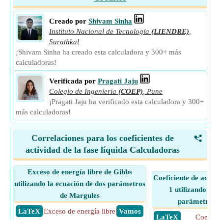
Creado por
Shivam Sinha
Instituto Nacional de Tecnología
(LIENDRE)
,
Surathkal
¡Shivam Sinha ha creado esta calculadora y 300+ más
calculadoras!
Verificada por
Pragati Jaju
Colegio de Ingenieria
(COEP)
,
Pune
¡Pragati Jaju ha verificado esta calculadora y 300+
más calculadoras!
Correlaciones para los coeficientes de
<
actividad de la fase líquida Calculadoras
Exceso de energía libre de Gibbs
Coeficiente de activ
utilizando la ecuación de dos parámetros
1 utilizando la 
de Margules
parámetros 
​ LaTeX
Exceso de energía libre
​ Vamos
​ LaTeX
Coefici