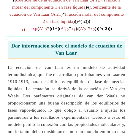
((
Coeficiente de la ecuación de Van Laar (A'12)
*
Fracción
molar del componente 1 en fase líquida
)/(
Coeficiente de la
ecuación de Van Laar (A'21)
*
Fracción molar del componente
2 en fase líquida
)))^(-2)))
γ
=
exp
(
A'
*((1+((
A'
*
x
)/(
A'
*
x
)))^(-2)))
1
12
12
1
21
2
Dar información sobre el modelo de ecuación de
Van Laar.
La ecuación de van Laar es un modelo de actividad
termodinámica, que fue desarrollado por Johannes van Laar en
1910-1913, para describir los equilibrios de fase de mezclas
líquidas. La ecuación se derivó de la ecuación de Van der
Waals. Los parámetros originales de van der Waals no
proporcionaron una buena descripción de los equilibrios de
fases vapor-líquido, lo que obligó al usuario a ajustar los
parámetros a los resultados experimentales. Debido a esto, el
modelo perdió la conexión con las propiedades moleculares y,
por lo tanto, debe considerarse como un modelo empírico para