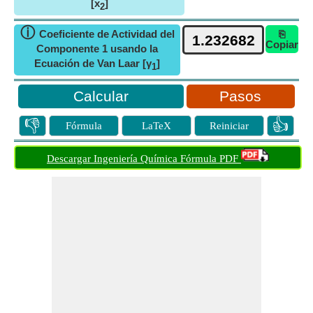
[x
]
2
ⓘ
Coeficiente de Actividad del
⎘
Copiar
Componente 1 usando la
Ecuación de Van Laar [γ
]
1
Pasos
👎
👍
Fórmula
LaTeX
Reiniciar
Descargar Ingeniería Química Fórmula PDF