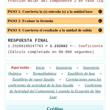
Fracción molar del componente 2 en fase líquid
PASO 1: Convierta la (s) entrada (s) a la unidad base
PASO 2: Evaluar la fórmula
PASO 3: Convierta el resultado a la unidad de salida
RESPUESTA FINAL
1.23268186247763
≈
1.232682
<--
Coeficiente de
(Cálculo completado en 00.006 segundos)
Aquí estás
-
Inicio
»
Ingenieria
»
Ingeniería
Química
»
Termodinámica
»
Equilibrio de fase
»
Equilibrio de vapor líquido
»
Correlaciones para los
coeficientes de actividad de la fase líquida
»
Coeficiente
de Actividad del Componente 1 usando la Ecuación de Van
Laar
Créditos