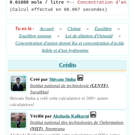
0.01088 mole / litre
<--
Concentration d'anion
(Calcul effectué en 00.007 secondes)
Tu es là
-
Accueil
»
Chimie
»
Équilibre
»
Equilibre ionique
»
Loi de dilution d'Ostwald
»
Concentration d'anion donné Ka et concentration d'acide
faible et d'ion hydrogène
Crédits
Créé par
Shivam Sinha
Institut national de technologie
(LENTE)
,
Surathkal
Shivam Sinha a créé cette calculatrice et 300+ autres
calculatrices!
Vérifié par
Akshada Kulkarni
Institut national des technologies de l'information
(NIIT)
,
Neemrana