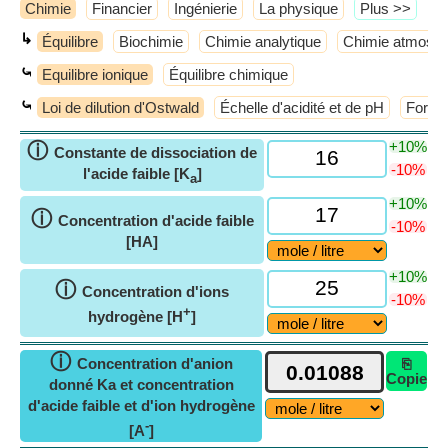
Chimie
Financier
Ingénierie
La physique
​Plus >>
↳
Équilibre
Biochimie
Chimie analytique
Chimie atmosph
⤿
Equilibre ionique
Équilibre chimique
⤿
Loi de dilution d'Ostwald
Échelle d'acidité et de pH
Force 
+10%
ⓘ
Constante de dissociation de
-10%
l'acide faible [K
]
a
+10%
ⓘ
Concentration d'acide faible
-10%
[HA]
+10%
ⓘ
Concentration d'ions
-10%
+
hydrogène [H
]
ⓘ
Concentration d'anion
⎘
Copie
donné Ka et concentration
d'acide faible et d'ion hydrogène
-
[A
]