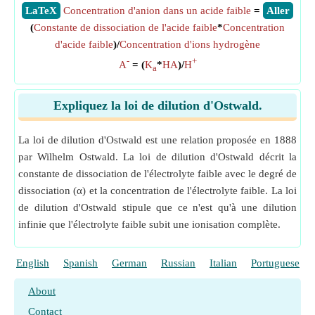
​LaTeX
Concentration d'anion dans un acide faible
=
​Aller
(
Constante de dissociation de l'acide faible
*
Concentration
d'acide faible
)/
Concentration d'ions hydrogène
-
+
A
= (
K
*
HA
)/
H
a
Expliquez la loi de dilution d'Ostwald.
La loi de dilution d'Ostwald est une relation proposée en 1888
par Wilhelm Ostwald. La loi de dilution d'Ostwald décrit la
constante de dissociation de l'électrolyte faible avec le degré de
dissociation (α) et la concentration de l'électrolyte faible. La loi
de dilution d'Ostwald stipule que ce n'est qu'à une dilution
infinie que l'électrolyte faible subit une ionisation complète.
English
Spanish
German
Russian
Italian
Portuguese
About
Contact