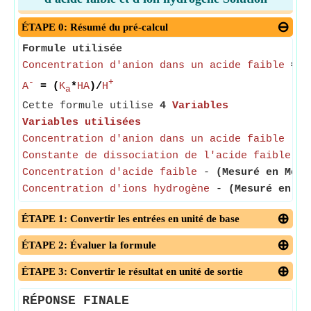
ÉTAPE 0: Résumé du pré-calcul
Formule utilisée
Concentration d'anion dans un acide faible
= (
-
+
A
= (
K
*
HA
)/
H
a
Cette formule utilise
4
Variables
Variables utilisées
Concentration d'anion dans un acide faible
-
(
Constante de dissociation de l'acide faible
- L
Concentration d'acide faible
-
(Mesuré en Mole
Concentration d'ions hydrogène
-
(Mesuré en Mo
ÉTAPE 1: Convertir les entrées en unité de base
ÉTAPE 2: Évaluer la formule
ÉTAPE 3: Convertir le résultat en unité de sortie
RÉPONSE FINALE