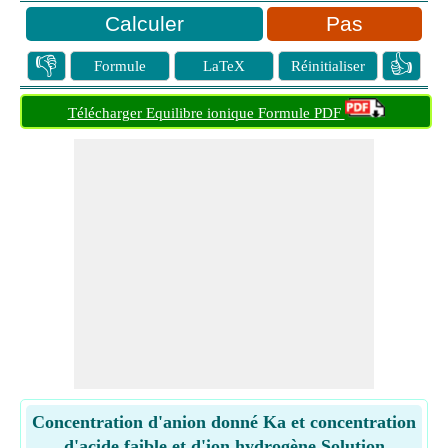
Pas
👎
👍
Formule
LaTeX
Réinitialiser
Télécharger Equilibre ionique Formule PDF
Concentration d'anion donné Ka et concentration
d'acide faible et d'ion hydrogène Solution