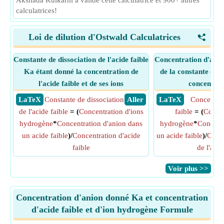
Akshada Kulkarni a validé cette calculatrice et 900+ autres
calculatrices!
Loi de dilution d'Ostwald Calculatrices
<
Constante de dissociation de l'acide faible
Concentration d'acid
Ka étant donné la concentration de
de la constante de d
l'acide faible et de ses ions
concentrat
​ LaTeX
Constante de dissociation
​ Aller
​ LaTeX
Concentrat
de l'acide faible
= (
Concentration d'ions
faible
= (
Concen
hydrogène
*
Concentration d'anion dans
hydrogène
*
Concentr
un acide faible
)/
Concentration d'acide
un acide faible
)/
Const
faible
de l'acid
​Voir plus >>
Concentration d'anion donné Ka et concentration
d'acide faible et d'ion hydrogène Formule