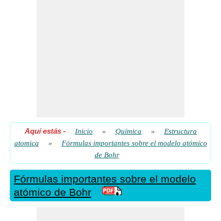
Número de orbitales en la enésima capa
​ Vamos
Radio de la órbita de Bohr
​ Vamos
Radio de la órbita de Bohr dado el número atómico
​ Vamos
Velocidad del electrón dado Período de tiempo del electrón
​ Vamos
Aquí estás
-
Inicio
»
Química
»
Estructura
atomica
»
Fórmulas importantes sobre el modelo atómico
de Bohr
Fórmulas importantes sobre el modelo
atómico de Bohr