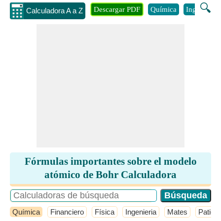
🔍
Descargar PDF
Química
Ingenieria
Calculadora A a Z
Fórmulas importantes sobre el modelo
atómico de Bohr Calculadora
Química
Financiero
Física
Ingenieria
Mates
Patio 