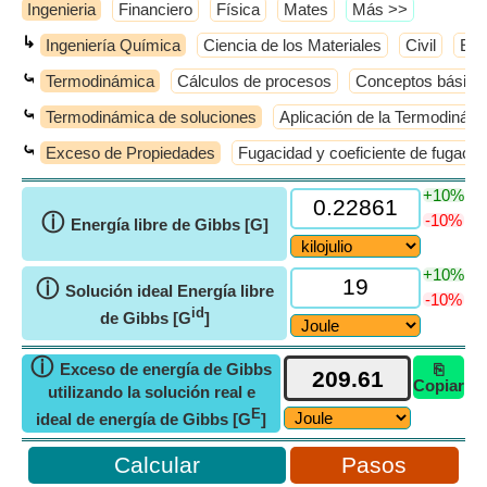
Ingenieria
Financiero
Física
Mates
​Más >>
↳
Ingeniería Química
Ciencia de los Materiales
Civil
Elé
⤿
Termodinámica
Cálculos de procesos
Conceptos básico
⤿
Termodinámica de soluciones
Aplicación de la Termodinámi
⤿
Exceso de Propiedades
Fugacidad y coeficiente de fugacid
+10%
ⓘ
-10%
Energía libre de Gibbs [G]
+10%
ⓘ
Solución ideal Energía libre
-10%
id
de Gibbs [G
]
ⓘ
Exceso de energía de Gibbs
⎘
Copiar
utilizando la solución real e
E
ideal de energía de Gibbs [G
]
Pasos