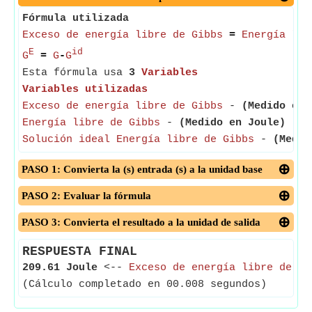
Fórmula utilizada
Exceso de energía libre de Gibbs
=
Energía lib
E
id
G
=
G
-
G
Esta fórmula usa
3
Variables
Variables utilizadas
Exceso de energía libre de Gibbs
-
(Medido en 
Energía libre de Gibbs
-
(Medido en Joule)
- La
Solución ideal Energía libre de Gibbs
-
(Medid
PASO 1: Convierta la (s) entrada (s) a la unidad base
PASO 2: Evaluar la fórmula
PASO 3: Convierta el resultado a la unidad de salida
RESPUESTA FINAL
209.61 Joule
<--
Exceso de energía libre de Gi
(Cálculo completado en 00.008 segundos)