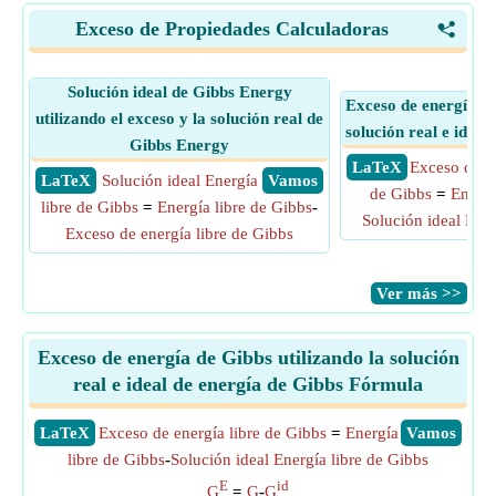
Exceso de Propiedades Calculadoras
<
Solución ideal de Gibbs Energy
Exceso de energía de
utilizando el exceso y la solución real de
solución real e ideal
Gibbs Energy
​ LaTeX
Exceso de en
​ LaTeX
Solución ideal Energía
​ Vamos
de Gibbs
=
Energí
libre de Gibbs
=
Energía libre de Gibbs
-
Solución ideal Ener
Exceso de energía libre de Gibbs
​Ver más >>
Exceso de energía de Gibbs utilizando la solución
real e ideal de energía de Gibbs Fórmula
​LaTeX
Exceso de energía libre de Gibbs
=
Energía
​Vamos
libre de Gibbs
-
Solución ideal Energía libre de Gibbs
E
id
G
=
G
-
G