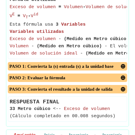
Exceso de volumen
=
Volumen
-
Volumen de solució
E
id
V
=
V
-
V
T
Esta fórmula usa
3
Variables
Variables utilizadas
Exceso de volumen
-
(Medido en Metro cúbico)
- 
Volumen
-
(Medido en Metro cúbico)
- El volumen
Volumen de solución ideal
-
(Medido en Metro c
PASO 1: Convierta la (s) entrada (s) a la unidad base
PASO 2: Evaluar la fórmula
PASO 3: Convierta el resultado a la unidad de salida
RESPUESTA FINAL
33 Metro cúbico
<--
Exceso de volumen
(Cálculo completado en 00.008 segundos)
Aquí estás
-