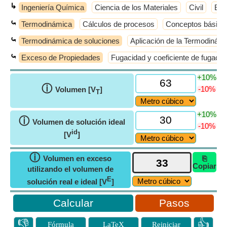
↳
Ingeniería Química
Ciencia de los Materiales
Civil
Elé
⤿
Termodinámica
Cálculos de procesos
Conceptos básico
⤿
Termodinámica de soluciones
Aplicación de la Termodinámi
⤿
Exceso de Propiedades
Fugacidad y coeficiente de fugacid
+10%
ⓘ
-10%
Volumen [V
]
T
+10%
ⓘ
Volumen de solución ideal
-10%
id
[V
]
ⓘ
Volumen en exceso
⎘
Copiar
utilizando el volumen de
E
solución real e ideal [V
]
Pasos
👎
👍
Fórmula
LaTeX
Reiniciar