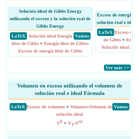
Solución ideal de Gibbs Energy
Exceso de energía de
utilizando el exceso y la solución real de
solución real e ideal
Gibbs Energy
​ LaTeX
Exceso de en
​ LaTeX
Solución ideal Energía
​ Vamos
de Gibbs
=
Energí
libre de Gibbs
=
Energía libre de Gibbs
-
Solución ideal Ener
Exceso de energía libre de Gibbs
​Ver más >>
Volumen en exceso utilizando el volumen de
solución real e ideal Fórmula
​LaTeX
Exceso de volumen
=
Volumen
-
Volumen de
​Vamos
solución ideal
E
id
V
=
V
-
V
T