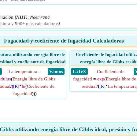
rmación
(NIIT)
,
Neemrana
ladora y 900+ más calculadoras!
Fugacidad y coeficiente de fugacidad Calculadoras
tura utilizando energía libre de
Coeficiente de fugacidad utili
sidual y coeficiente de fugacidad
energía libre de Gibbs resid
X
La temperatura
=
​ Vamos
​ LaTeX
Coeficiente de
dulus
(
Energía libre de Gibbs
fugacidad
=
exp
(
Energía libre de
sidual
/(
[R]
*
ln
(
Coeficiente de
residual
/(
[R]
*
La temperatura
fugacidad
)))
 Gibbs utilizando energía libre de Gibbs ideal, presión y 