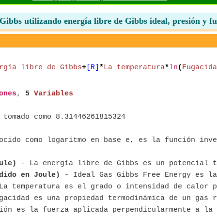
 Gibbs utilizando energía libre de Gibbs ideal, presión y f
rgía libre de Gibbs
+
[R]
*
La temperatura
*
ln
(
Fugacida
ones
,
5
Variables
 tomado como 8.31446261815324
ocido como logaritmo en base e, es la función inve
ule)
- La energía libre de Gibbs es un potencial t
dido en Joule)
- Ideal Gas Gibbs Free Energy es la
a temperatura es el grado o intensidad de calor p
acidad es una propiedad termodinámica de un gas r
ón es la fuerza aplicada perpendicularmente a la 