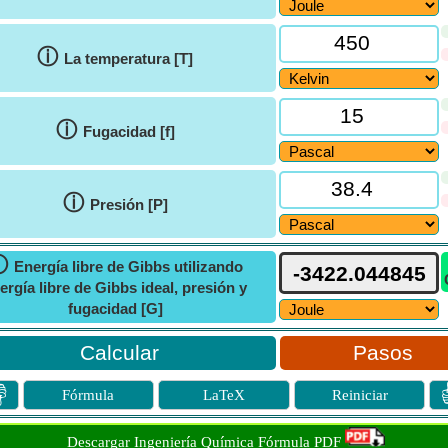
ⓘ
La temperatura [T]
ⓘ
Fugacidad [f]
ⓘ
Presión [P]
ⓘ
Energía libre de Gibbs utilizando
ergía libre de Gibbs ideal, presión y
fugacidad [G]
Pasos

Fórmula
LaTeX
Reiniciar
Descargar Ingeniería Química Fórmula PDF