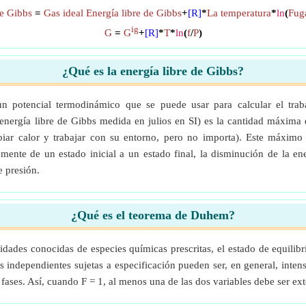
de Gibbs
=
Gas ideal Energía libre de Gibbs
+
[R]
*
La temperatura
*
ln
(
Fug
ig
G
=
G
+
[R]
*
T
*
ln
(
f
/
P
)
¿Qué es la energía libre de Gibbs?
un potencial termodinámico que se puede usar para calcular el trab
energía libre de Gibbs medida en julios en SI) es la cantidad máxima
iar calor y trabajar con su entorno, pero no importa). Este máxim
mente de un estado inicial a un estado final, la disminución de la ener
e presión.
¿Qué es el teorema de Duhem?
tidades conocidas de especies químicas prescritas, el estado de equili
s independientes sujetas a especificación pueden ser, en general, inte
 fases. Así, cuando F = 1, al menos una de las dos variables debe ser e