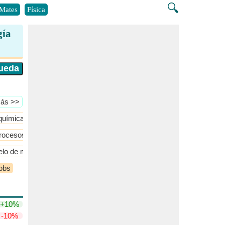
🔍
Mates
Física
gía
Más >>
química
Control y Dinámica de Procesos
​Más >>
rocesos de Flujo
Equilibrio de fase
Gas ideal
​Más >>
lo de mezcla de gases ideales
Modelo de solución ideal
​Más 
ibbs
+10%
-10%