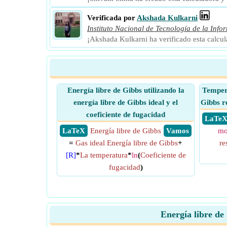
Verificada por
Akshada Kulkarni
Instituto Nacional de Tecnología de la Info
¡Akshada Kulkarni ha verificado esta calcu
Energía libre de Gibbs utilizando la
Tempera
energía libre de Gibbs ideal y el
Gibbs re
coeficiente de fugacidad
​ LaTe
​ LaTeX
Energía libre de Gibbs
​ Vamos
mo
=
Gas ideal Energía libre de Gibbs
+
re
[R]
*
La temperatura
*
ln
(
Coeficiente de
fugacidad
)
Energía libre de