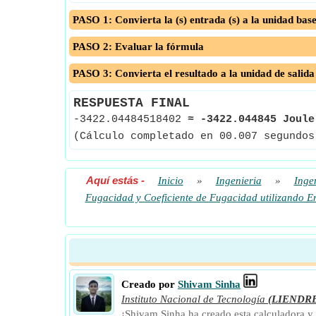
PASO 1: Convierta la (s) entrada (s) a la unidad bas
PASO 2: Evaluar la fórmula
PASO 3: Convierta el resultado a la unidad de salida
RESPUESTA FINAL
-3422.04484518402
≈
-3422.044845 Joule
(Cálculo completado en 00.007 segundos
Aquí estás
-
Inicio
»
Ingenieria
»
Inge
Fugacidad y Coeficiente de Fugacidad utilizando E
Creado por
Shivam Sinha
Instituto Nacional de Tecnología
(LIENDR
¡Shivam Sinha ha creado esta calculadora y