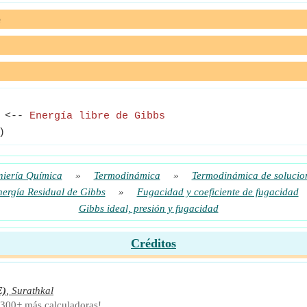
e
<--
Energía libre de Gibbs
)
niería Química
»
Termodinámica
»
Termodinámica de solucio
nergía Residual de Gibbs
»
Fugacidad y coeficiente de fugacidad
Gibbs ideal, presión y fugacidad
Créditos
E)
,
Surathkal
 300+ más calculadoras!