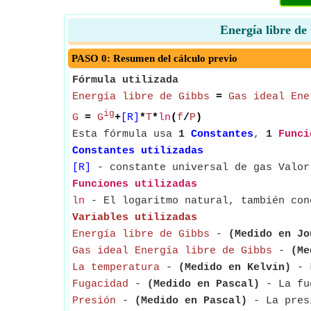
Energía libre de
PASO 0: Resumen del cálculo previo
Fórmula utilizada
Energía libre de Gibbs
=
Gas ideal Ene
ig
G
=
G
+
[R]
*
T
*
ln
(
f
/
P
)
Esta fórmula usa
1
Constantes
,
1
Funci
Constantes utilizadas
[R]
- constante universal de gas Valor
Funciones utilizadas
ln
- El logaritmo natural, también con
Variables utilizadas
Energía libre de Gibbs
-
(Medido en Jo
Gas ideal Energía libre de Gibbs
-
(Me
La temperatura
-
(Medido en Kelvin)
- L
Fugacidad
-
(Medido en Pascal)
- La fug
Presión
-
(Medido en Pascal)
- La presi