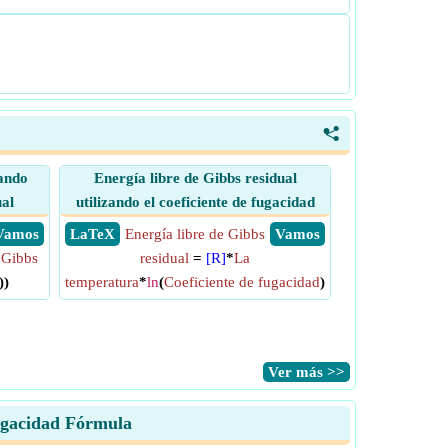
<
zando
Energía libre de Gibbs residual
ual
utilizando el coeficiente de fugacidad
​ Vamos
​ LaTeX
Energía libre de Gibbs
​ Vamos
 Gibbs
residual
=
[R]
*
La
))
temperatura
*
ln
(
Coeficiente de fugacidad
)
​Ver más >>
fugacidad Fórmula