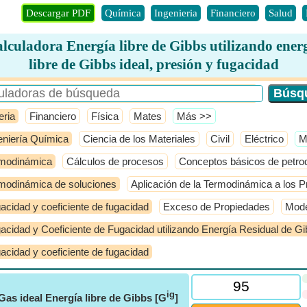
Descargar PDF
Química
Ingenieria
Financiero
Salud
lculadora Energía libre de Gibbs utilizando ener
libre de Gibbs ideal, presión y fugacidad
eria
Financiero
Física
Mates
​Más >>
eniería Química
Ciencia de los Materiales
Civil
Eléctrico
​
modinámica
Cálculos de procesos
Conceptos básicos de petro
modinámica de soluciones
Aplicación de la Termodinámica a los P
acidad y coeficiente de fugacidad
Exceso de Propiedades
Mode
acidad y Coeficiente de Fugacidad utilizando Energía Residual de G
acidad y coeficiente de fugacidad
ig
Gas ideal Energía libre de Gibbs [G
]