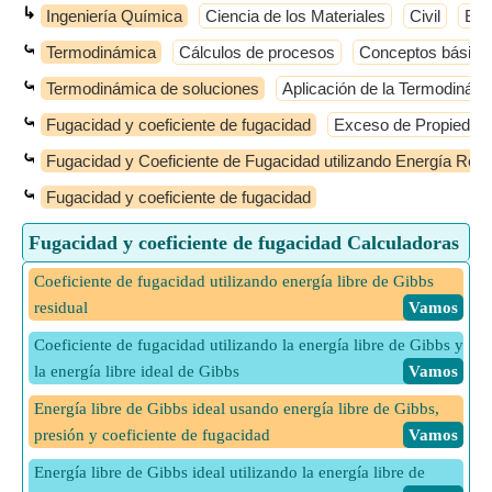
↳
Ingeniería Química
Ciencia de los Materiales
Civil
Elé
⤿
Termodinámica
Cálculos de procesos
Conceptos básico
⤿
Termodinámica de soluciones
Aplicación de la Termodinámi
⤿
Fugacidad y coeficiente de fugacidad
Exceso de Propiedad
⤿
Fugacidad y Coeficiente de Fugacidad utilizando Energía Resi
⤿
Fugacidad y coeficiente de fugacidad
Fugacidad y coeficiente de fugacidad Calculadoras
Coeficiente de fugacidad utilizando energía libre de Gibbs
residual
​ Vamos
Coeficiente de fugacidad utilizando la energía libre de Gibbs y
la energía libre ideal de Gibbs
​ Vamos
Energía libre de Gibbs ideal usando energía libre de Gibbs,
presión y coeficiente de fugacidad
​ Vamos
Energía libre de Gibbs ideal utilizando la energía libre de