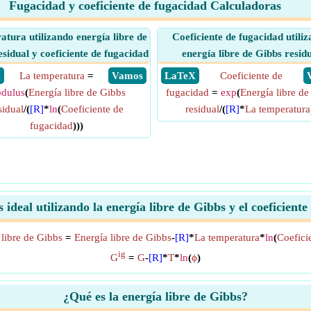
Fugacidad y coeficiente de fugacidad Calculadoras
tura utilizando energía libre de
Coeficiente de fugacidad utili
sidual y coeficiente de fugacidad
energía libre de Gibbs resid
X
La temperatura
=
​ Vamos
​ LaTeX
Coeficiente de
dulus
(
Energía libre de Gibbs
fugacidad
=
exp
(
Energía libre de
sidual
/(
[R]
*
ln
(
Coeficiente de
residual
/(
[R]
*
La temperatura
fugacidad
)))
 ideal utilizando la energía libre de Gibbs y el coeficien
 libre de Gibbs
=
Energía libre de Gibbs
-
[R]
*
La temperatura
*
ln
(
Coefici
ig
G
=
G
-
[R]
*
T
*
ln
(
ϕ
)
¿Qué es la energía libre de Gibbs?