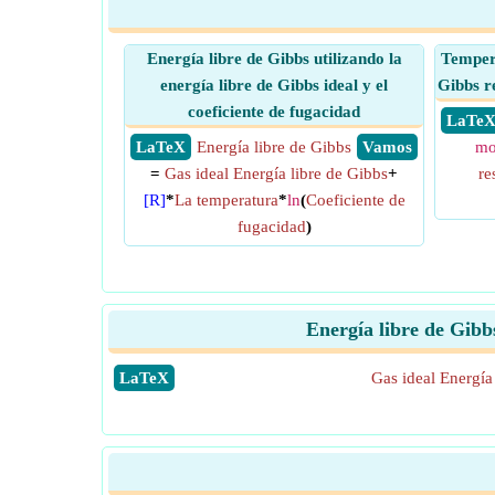
Energía libre de Gibbs utilizando la
Tempera
energía libre de Gibbs ideal y el
Gibbs re
coeficiente de fugacidad
​ LaTe
​ LaTeX
Energía libre de Gibbs
​ Vamos
mo
=
Gas ideal Energía libre de Gibbs
+
re
[R]
*
La temperatura
*
ln
(
Coeficiente de
fugacidad
)
Energía libre de Gibbs
​LaTeX
Gas ideal Energía