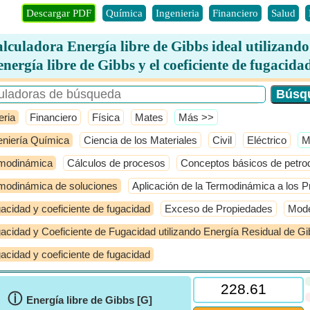
Descargar PDF
Química
Ingenieria
Financiero
Salud
lculadora Energía libre de Gibbs ideal utilizando
energía libre de Gibbs y el coeficiente de fugacida
eria
Financiero
Física
Mates
​Más >>
eniería Química
Ciencia de los Materiales
Civil
Eléctrico
​
modinámica
Cálculos de procesos
Conceptos básicos de petro
modinámica de soluciones
Aplicación de la Termodinámica a los P
acidad y coeficiente de fugacidad
Exceso de Propiedades
Mode
acidad y Coeficiente de Fugacidad utilizando Energía Residual de G
acidad y coeficiente de fugacidad
ⓘ
Energía libre de Gibbs [G]