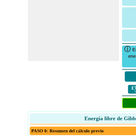
ⓘ
E
ene

Energía libre de Gibbs
PASO 0: Resumen del cálculo previo