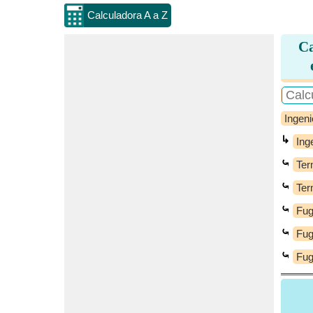
Calculadora A a Z
Ca
Ingeni
↳
Ing
⤿
Ter
⤿
Ter
⤿
Fug
⤿
Fug
⤿
Fug