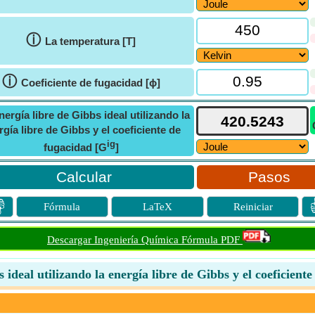
ⓘ
La temperatura [T]
ⓘ
Coeficiente de fugacidad [ϕ]
nergía libre de Gibbs ideal utilizando la
rgía libre de Gibbs y el coeficiente de
ig
fugacidad [G
]
Pasos

Fórmula
LaTeX
Reiniciar
Descargar Ingeniería Química Fórmula PDF
 ideal utilizando la energía libre de Gibbs y el coeficient