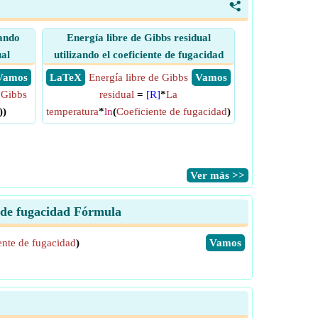
<
zando
Energía libre de Gibbs residual
ual
utilizando el coeficiente de fugacidad
​ Vamos
​ LaTeX
Energía libre de Gibbs
​ Vamos
 Gibbs
residual
=
[R]
*
La
))
temperatura
*
ln
(
Coeficiente de fugacidad
)
​Ver más >>
te de fugacidad Fórmula
ente de fugacidad
)
​Vamos