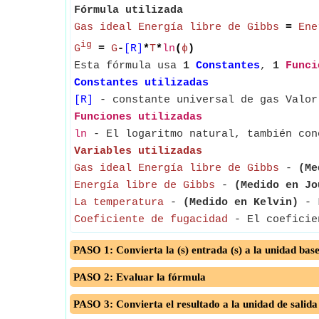
Fórmula utilizada
Gas ideal Energía libre de Gibbs
=
Ene
ig
G
=
G
-
[R]
*
T
*
ln
(
ϕ
)
Esta fórmula usa
1
Constantes
,
1
Funci
Constantes utilizadas
[R]
- constante universal de gas Valor
Funciones utilizadas
ln
- El logaritmo natural, también con
Variables utilizadas
Gas ideal Energía libre de Gibbs
-
(Me
Energía libre de Gibbs
-
(Medido en Jo
La temperatura
-
(Medido en Kelvin)
- L
Coeficiente de fugacidad
- El coeficien
PASO 1: Convierta la (s) entrada (s) a la unidad bas
PASO 2: Evaluar la fórmula
PASO 3: Convierta el resultado a la unidad de salida