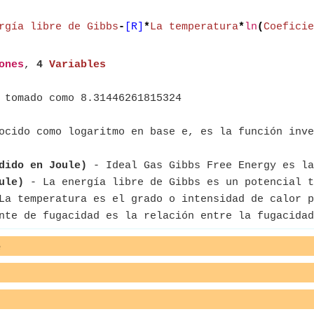
rgía libre de Gibbs
-
[R]
*
La temperatura
*
ln
(
Coeficie
ones
,
4
Variables
 tomado como 8.31446261815324
ocido como logaritmo en base e, es la función inve
dido en Joule)
- Ideal Gas Gibbs Free Energy es la
ule)
- La energía libre de Gibbs es un potencial t
a temperatura es el grado o intensidad de calor p
te de fugacidad es la relación entre la fugacidad
e