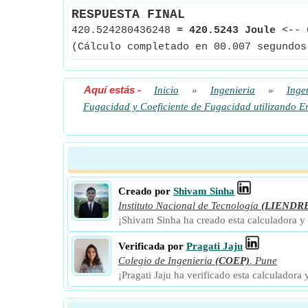
RESPUESTA FINAL
420.524280436248
≈
420.5243 Joule
<--
(Cálculo completado en 00.007 segundos
Aquí estás
-
Inicio
»
Ingenieria
»
Inge
Fugacidad y Coeficiente de Fugacidad utilizando E
Creado por
Shivam Sinha
Instituto Nacional de Tecnología
(LIENDR
¡Shivam Sinha ha creado esta calculadora y
Verificada por
Pragati Jaju
Colegio de Ingenieria
(COEP)
,
Pune
¡Pragati Jaju ha verificado esta calculadora