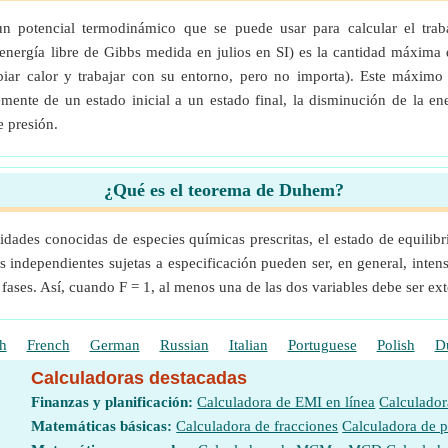
un potencial termodinámico que se puede usar para calcular el trab
energía libre de Gibbs medida en julios en SI) es la cantidad máxima
iar calor y trabajar con su entorno, pero no importa). Este máxim
mente de un estado inicial a un estado final, la disminución de la ener
e presión.
¿Qué es el teorema de Duhem?
tidades conocidas de especies químicas prescritas, el estado de equili
s independientes sujetas a especificación pueden ser, en general, inte
 fases. Así, cuando F = 1, al menos una de las dos variables debe ser e
h
French
German
Russian
Italian
Portuguese
Polish
D
Calculadoras destacadas
Finanzas y planificación:
Calculadora de EMI en línea
Calculador
Matemáticas básicas:
Calculadora de fracciones
Calculadora de 