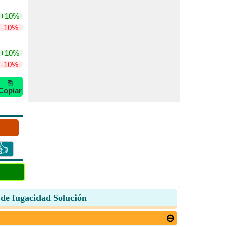
+10%
-10%
+10%
-10%
⎘
Copiar
👍
e de fugacidad Solución