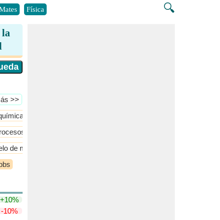
🔍
Mates
Física
 la
d
Más >>
química
Control y Dinámica de Procesos
​Más >>
rocesos de Flujo
Equilibrio de fase
Gas ideal
​Más >>
lo de mezcla de gases ideales
Modelo de solución ideal
​Más 
ibbs
+10%
-10%