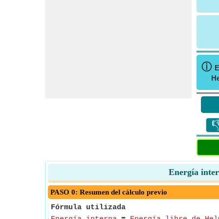
ⓘ
E
He

Energía inte
PASO 0: Resumen del cálculo previo
Fórmula utilizada