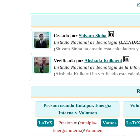
E
Creado por
Shivam Sinha
Instituto Nacional de Tecnología
(LIENDR
¡Shivam Sinha ha creado esta calculadora y
Verificada por
Akshada Kulkarni
Instituto Nacional de Tecnología de la Info
¡Akshada Kulkarni ha verificado esta calcu
R
Presión usando Entalpía, Energía
Volu
Interna y Volumen
​ LaTeX
Presión
= (
entalpía
-
​ Vamos
​ LaTe
Energía interna
)/
Volumen