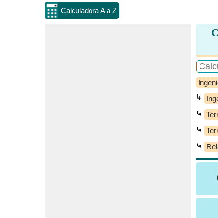
Calculadora A a Z
C
Ingeni
↳
Ing
⤿
Ter
⤿
Ter
⤿
Rel