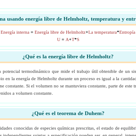
rna usando energía libre de Helmholtz, temperatura y ent
Energía interna
=
Energía libre de Helmholtz
+
La temperatura
*
Entropía
U
=
A
+
T
*
S
¿Qué es la energía libre de Helmholtz?
n potencial termodinámico que mide el trabajo útil obtenible de un 
bio en la energía de Helmholtz durante un proceso es igual a la cantid
 constante. Si el volumen no se mantuviera constante, parte de este tr
tenidos a volumen constante.
¿Qué es el teorema de Duhem?
tidades conocidas de especies químicas prescritas, el estado de equili
s independientes sujetas a especificación pueden ser, en general, inte