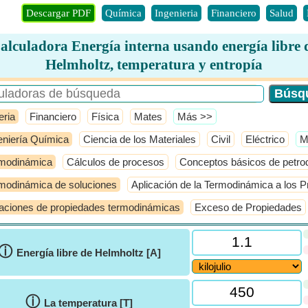
Descargar PDF
Química
Ingenieria
Financiero
Salud
alculadora Energía interna usando energía libre 
Helmholtz, temperatura y entropía
eria
Financiero
Física
Mates
​Más >>
eniería Química
Ciencia de los Materiales
Civil
Eléctrico
​
modinámica
Cálculos de procesos
Conceptos básicos de petro
modinámica de soluciones
Aplicación de la Termodinámica a los P
aciones de propiedades termodinámicas
Exceso de Propiedades
ⓘ
Energía libre de Helmholtz [A]
ⓘ
La temperatura [T]