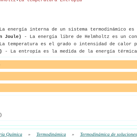
mholtz
+
La temperatura
*
Entropía
a energía interna de un sistema termodinámico es 
n Joule)
- La energía libre de Helmholtz es un con
a temperatura es el grado o intensidad de calor p
)
- La entropía es la medida de la energía térmica
e
)
ría Química
»
Termodinámica
»
Termodinámica de soluciones