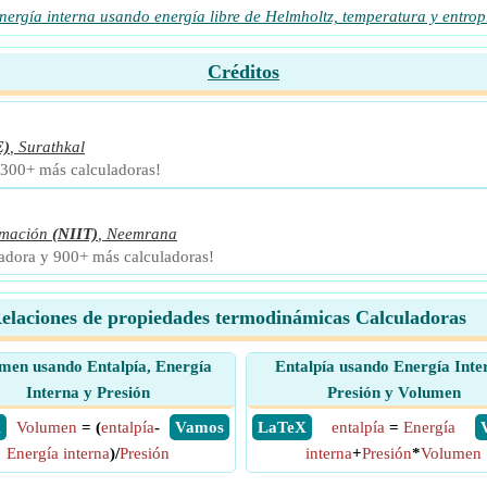
nergía interna usando energía libre de Helmholtz, temperatura y entrop
Créditos
E)
,
Surathkal
 300+ más calculadoras!
rmación
(NIIT)
,
Neemrana
ladora y 900+ más calculadoras!
elaciones de propiedades termodinámicas Calculadoras
men usando Entalpía, Energía
Entalpía usando Energía Inte
Interna y Presión
Presión y Volumen
X
Volumen
= (
entalpía
-
​ Vamos
​ LaTeX
entalpía
=
Energía
Energía interna
)/
Presión
interna
+
Presión
*
Volumen