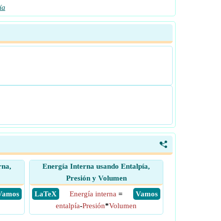
ía
<
rna,
Energía Interna usando Entalpía,
Presión y Volumen
​ Vamos
​ LaTeX
Energía interna
=
​ Vamos
entalpía
-
Presión
*
Volumen