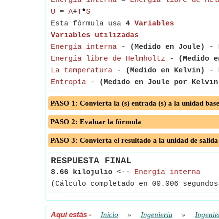
Energía interna
=
Energía libre de Hel
U
=
A
+
T
*
S
Esta fórmula usa
4
Variables
Variables utilizadas
Energía interna
-
(Medido en Joule)
- L
Energía libre de Helmholtz
-
(Medido e
La temperatura
-
(Medido en Kelvin)
- L
Entropía
-
(Medido en Joule por Kelvin
PASO 1: Convierta la (s) entrada (s) a la unidad bas
PASO 2: Evaluar la fórmula
PASO 3: Convierta el resultado a la unidad de salida
RESPUESTA FINAL
8.66 kilojulio
<--
Energía interna
(Cálculo completado en 00.006 segundos
Aquí estás
-
Inicio
»
Ingenieria
»
Ingenie