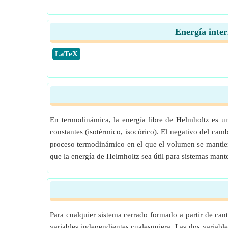
Energía inte
​LaTeX
En termodinámica, la energía libre de Helmholtz es u
constantes (isotérmico, isocórico). El negativo del cam
proceso termodinámico en el que el volumen se mantiene
que la energía de Helmholtz sea útil para sistemas man
Para cualquier sistema cerrado formado a partir de can
variables independientes cualesquiera. Las dos variable