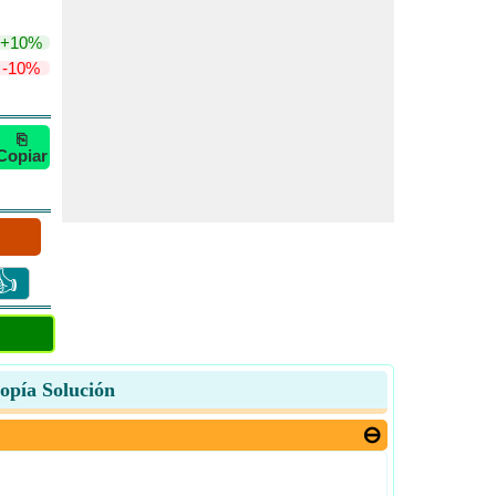
+10%
-10%
⎘
Copiar
👍
opía Solución