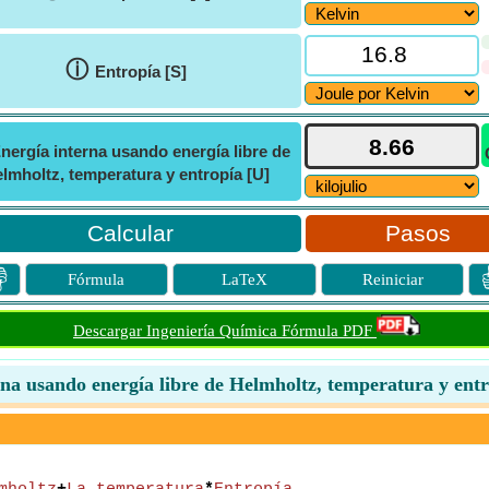
ⓘ
Entropía [S]
nergía interna usando energía libre de
lmholtz, temperatura y entropía [U]
Pasos

Fórmula
LaTeX
Reiniciar
Descargar Ingeniería Química Fórmula PDF
rna usando energía libre de Helmholtz, temperatura y entr