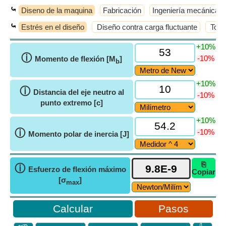
⤿
Diseno de la maquina
Fabricación
Ingeniería mecánica
⤿
Estrés en el diseño
Diseño contra carga fluctuante
Torni
+10%
ⓘ
-10%
Momento de flexión [M
]
b
+10%
ⓘ
Distancia del eje neutro al
-10%
punto extremo [c]
+10%
ⓘ
-10%
Momento polar de inercia [J]
⎘
ⓘ
Esfuerzo de flexión máximo
Copiar
[σ
]
max
Pasos