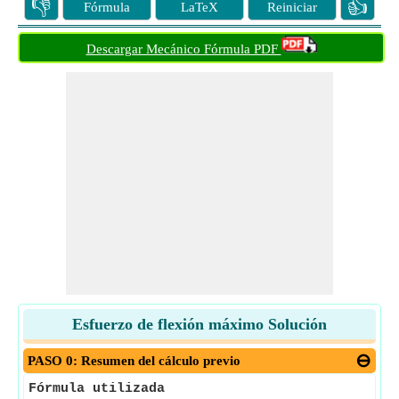
👎
👍
Fórmula
LaTeX
Reiniciar
Descargar Mecánico Fórmula PDF
Esfuerzo de flexión máximo Solución
PASO 0: Resumen del cálculo previo
Fórmula utilizada