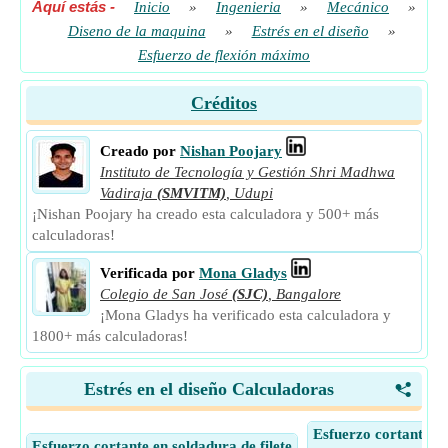
Aquí estás
-
Inicio
»
Ingenieria
»
Mecánico
»
Diseno de la maquina
»
Estrés en el diseño
»
Esfuerzo de flexión máximo
Créditos
Creado por
Nishan Poojary
Instituto de Tecnología y Gestión Shri Madhwa
Vadiraja
(SMVITM)
,
Udupi
¡Nishan Poojary ha creado esta calculadora y 500+ más
calculadoras!
Verificada por
Mona Gladys
Colegio de San José
(SJC)
,
Bangalore
¡Mona Gladys ha verificado esta calculadora y
1800+ más calculadoras!
Estrés en el diseño Calculadoras
<
Esfuerzo cortante en
Esfuerzo cortante en soldadura de filete