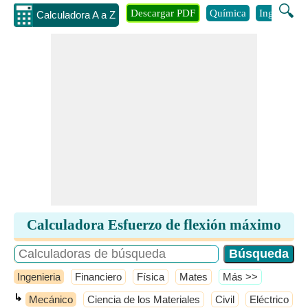
🔍
Descargar PDF
Química
Ingenieria
Calculadora A a Z
Calculadora Esfuerzo de flexión máximo
Ingenieria
Financiero
Física
Mates
​Más >>
↳
Mecánico
Ciencia de los Materiales
Civil
Eléctrico