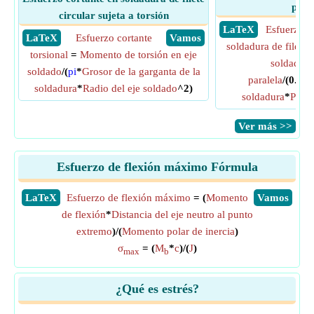
para
circular sujeta a torsión
​ LaTeX
Esfuerzo c
​ LaTeX
Esfuerzo cortante
​ Vamos
soldadura de filete 
torsional
=
Momento de torsión en eje
soldadura 
soldado
/(
pi
*
Grosor de la garganta de la
paralela
/(0.70
soldadura
*
Radio del eje soldado
^2)
soldadura
*
Piern
​Ver más >>
Esfuerzo de flexión máximo Fórmula
​LaTeX
Esfuerzo de flexión máximo
= (
Momento
​Vamos
de flexión
*
Distancia del eje neutro al punto
extremo
)/(
Momento polar de inercia
)
σ
= (
M
*
c
)/(
J
)
max
b
¿Qué es estrés?