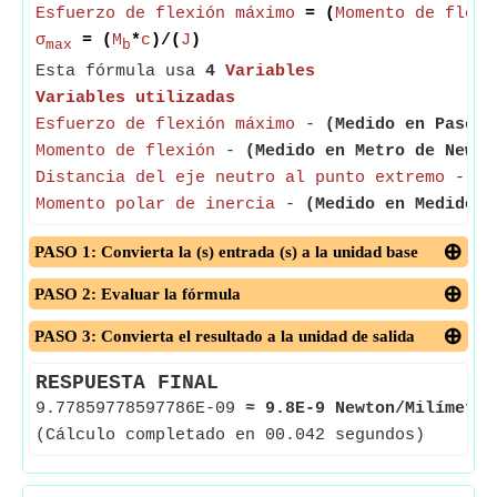
Esfuerzo de flexión máximo
= (
Momento de flexi
σ
= (
M
*
c
)/(
J
)
max
b
Esta fórmula usa
4
Variables
Variables utilizadas
Esfuerzo de flexión máximo
-
(Medido en Pascal
Momento de flexión
-
(Medido en Metro de Newto
Distancia del eje neutro al punto extremo
-
(M
Momento polar de inercia
-
(Medido en Medidor 
PASO 1: Convierta la (s) entrada (s) a la unidad base
PASO 2: Evaluar la fórmula
PASO 3: Convierta el resultado a la unidad de salida
RESPUESTA FINAL
9.77859778597786E-09
≈
9.8E-9 Newton/Milímetro
(Cálculo completado en 00.042 segundos)