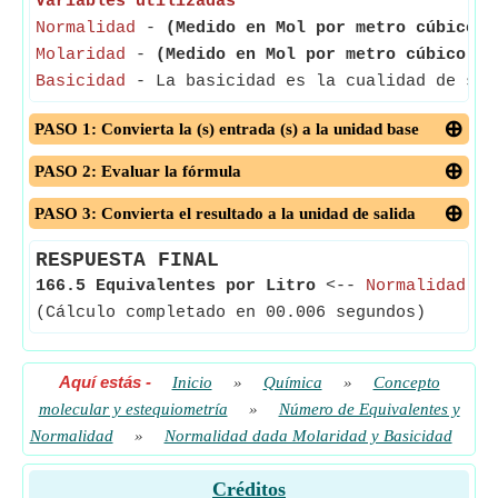
Variables utilizadas
Normalidad
-
(Medido en Mol por metro cúbico)
-
Molaridad
-
(Medido en Mol por metro cúbico)
- 
Basicidad
- La basicidad es la cualidad de ser
PASO 1: Convierta la (s) entrada (s) a la unidad base
PASO 2: Evaluar la fórmula
PASO 3: Convierta el resultado a la unidad de salida
RESPUESTA FINAL
166.5 Equivalentes por Litro
<--
Normalidad
(Cálculo completado en 00.006 segundos)
Aquí estás
-
Inicio
»
Química
»
Concepto
molecular y estequiometría
»
Número de Equivalentes y
Normalidad
»
Normalidad dada Molaridad y Basicidad
Créditos