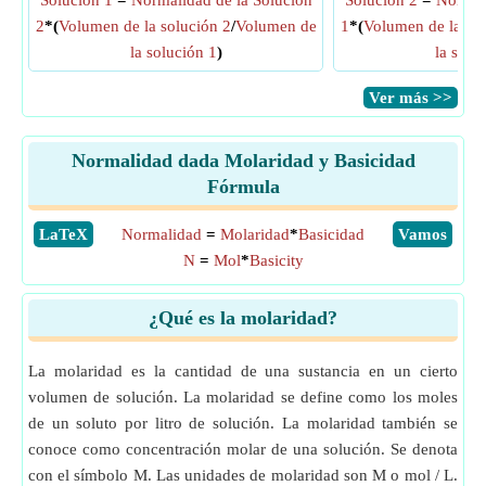
Solución 1
=
Normalidad de la Solución
Solución 2
=
Normal
2
*(
Volumen de la solución 2
/
Volumen de
1
*(
Volumen de la sol
la solución 1
)
la solu
​Ver más >>
Normalidad dada Molaridad y Basicidad
Fórmula
​LaTeX
Normalidad
=
Molaridad
*
Basicidad
​Vamos
N
=
Mol
*
Basicity
¿Qué es la molaridad?
La molaridad es la cantidad de una sustancia en un cierto
volumen de solución. La molaridad se define como los moles
de un soluto por litro de solución. La molaridad también se
conoce como concentración molar de una solución. Se denota
con el símbolo M. Las unidades de molaridad son M o mol / L.