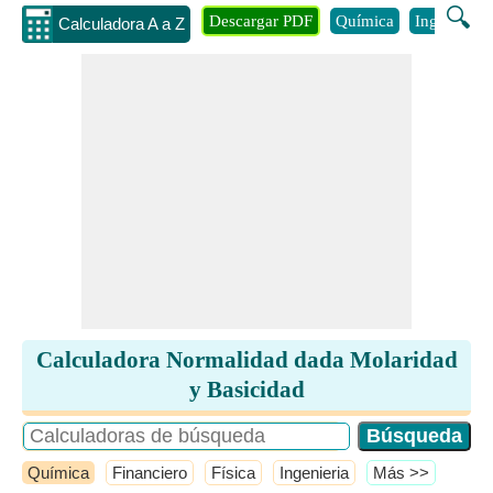
🔍
Descargar PDF
Química
Ingenieria
Calculadora A a Z
Calculadora Normalidad dada Molaridad
y Basicidad
Química
Financiero
Física
Ingenieria
​Más >>