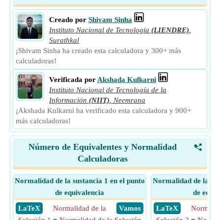
Creado por
Shivam Sinha
Instituto Nacional de Tecnología
(LIENDRE)
,
Surathkal
¡Shivam Sinha ha creado esta calculadora y 300+ más
calculadoras!
Verificada por
Akshada Kulkarni
Instituto Nacional de Tecnología de la
Información
(NIIT)
,
Neemrana
¡Akshada Kulkarni ha verificado esta calculadora y 900+
más calculadoras!
Número de Equivalentes y Normalidad
<
Calculadoras
Normalidad de la sustancia 1 en el punto
Normalidad de la sus
de equivalencia
de equiv
​ LaTeX
Normalidad de la
​ Vamos
​ LaTeX
Normalid