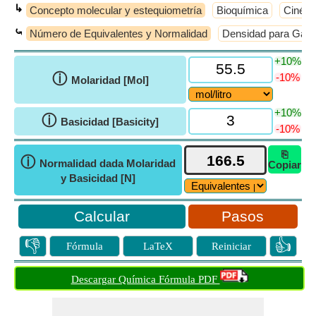
↳
Concepto molecular y estequiometría
Bioquímica
Cinéti
⤿
Número de Equivalentes y Normalidad
Densidad para Gas
+10%
ⓘ
-10%
Molaridad [Mol]
+10%
ⓘ
Basicidad [Basicity]
-10%
⎘
ⓘ
Normalidad dada Molaridad
Copiar
y Basicidad [N]
Pasos
👎
👍
Fórmula
LaTeX
Reiniciar
Descargar Química Fórmula PDF