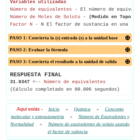
Variables utilizadas
Número de equivalentes
- El número de equivalen
Número de Moles de Soluto
-
(Medido en Topo)
- 
Factor N
- N El factor de sustancia en una rea
PASO 1: Convierta la (s) entrada (s) a la unidad base
PASO 2: Evaluar la fórmula
PASO 3: Convierta el resultado a la unidad de salida
RESPUESTA FINAL
31.0347
<--
Número de equivalentes
(Cálculo completado en 00.006 segundos)
Aquí estás
-
Inicio
»
Química
»
Concepto
molecular y estequiometría
»
Número de Equivalentes y
Normalidad
»
Número de equivalentes de soluto usando
el factor de valencia