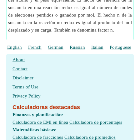
del átomo y el peso equivalente. El factor de valencia de la
sustancia en una reacción redox es igual al número de moles
de electrones perdidos o ganados por mol. El hecho n de la
sustancia en la reacción no redox es igual al producto del mol
desplazado y su carga. También se denomina factor n.
English
French
German
Russian
Italian
Portuguese
P
About
Contact
Disclaimer
Terms of Use
Privacy Policy
Calculadoras destacadas
Finanzas y planificación:
Calculadora de EMI en línea
Calculadora de porcentajes
Matemáticas básicas:
Calculadora de fracciones
Calculadora de promedios