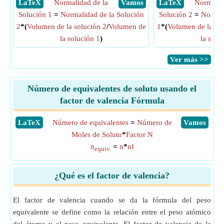
​ LaTeX
Normalidad de la
​ Vamos
​ LaTeX
Normalid
Solución 1
=
Normalidad de la Solución
Solución 2
=
Normal
2
*(
Volumen de la solución 2
/
Volumen de
1
*(
Volumen de la sol
la solución 1
)
la solu
​Ver más >>
Número de equivalentes de soluto usando el
factor de valencia Fórmula
​LaTeX
Número de equivalentes
=
Número de
​Vamos
Moles de Soluto
*
Factor N
n
=
n
*
nf
equiv.
¿Qué es el factor de valencia?
El factor de valencia cuando se da la fórmula del peso
equivalente se define como la relación entre el peso atómico