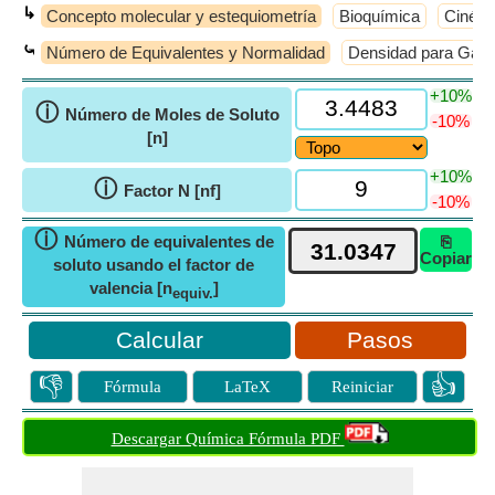
↳
Concepto molecular y estequiometría
Bioquímica
Cinéti
⤿
Número de Equivalentes y Normalidad
Densidad para Gas
+10%
ⓘ
Número de Moles de Soluto
-10%
[n]
+10%
ⓘ
Factor N [nf]
-10%
ⓘ
Número de equivalentes de
⎘
Copiar
soluto usando el factor de
valencia [n
]
equiv.
Pasos
👎
👍
Fórmula
LaTeX
Reiniciar
Descargar Química Fórmula PDF