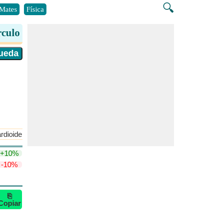
🔍
Mates
Física
rculo
rdioide
Radio del círculo de cardioide
+10%
-10%
⎘
Copiar