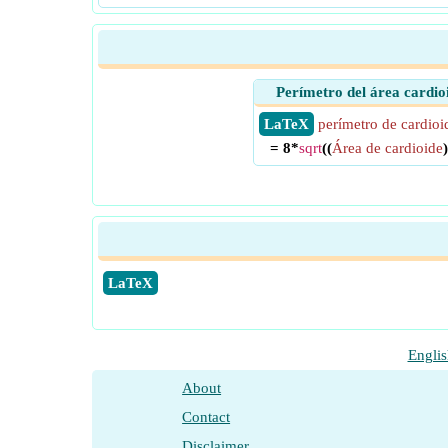
Perímetro del área cardio
​ LaTeX
perímetro de cardioi
= 8*
sqrt
((
Área de cardioide
​LaTeX
Englis
About
Contact
Disclaimer