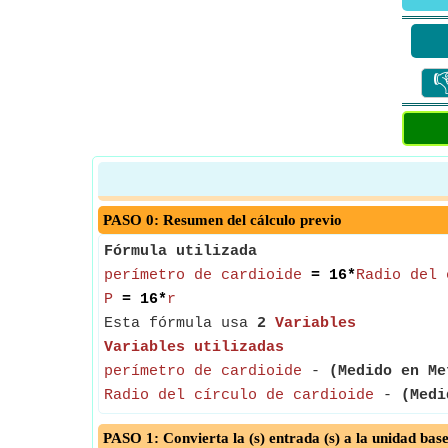

PASO 0: Resumen del cálculo previo
Fórmula utilizada
perímetro de cardioide
= 16*
Radio del 
P
= 16*
r
Esta fórmula usa
2
Variables
Variables utilizadas
perímetro de cardioide
-
(Medido en Me
Radio del círculo de cardioide
-
(Medi
PASO 1: Convierta la (s) entrada (s) a la unidad bas