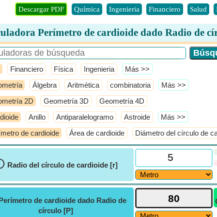
Descargar PDF
Química
Ingenieria
Financiero
Salud
uladora Perímetro de cardioide dado Radio de cí
Financiero
Física
Ingenieria
​Más >>
metría
Álgebra
Aritmética
combinatoria
​Más >>
metría 2D
Geometría 3D
Geometría 4D
dioide
Anillo
Antiparalelogramo
Astroide
​Más >>
ímetro de cardioide
Área de cardioide
Diámetro del círculo de ca
ⓘ
Radio del círculo de cardioide [r]
Perímetro de cardioide dado Radio de
círculo [P]