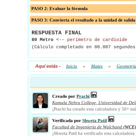
PASO 2: Evaluar la fórmula
PASO 3: Convierta el resultado a la unidad de salida
RESPUESTA FINAL
80 Metro
<--
perímetro de cardioide
(Cálculo completado en 00.007 segundos
Aquí estás
-
Inicio
»
Mates
»
Geometrí
Creado por
Prachi
Kamala Nehru College, Universidad de Del
¡Prachi ha creado esta calculadora y 50+ má
Verificada por
Shweta Patil
Facultad de Ingeniería de Walchand
(WCE
¡Shweta Patil ha verificado esta calculador