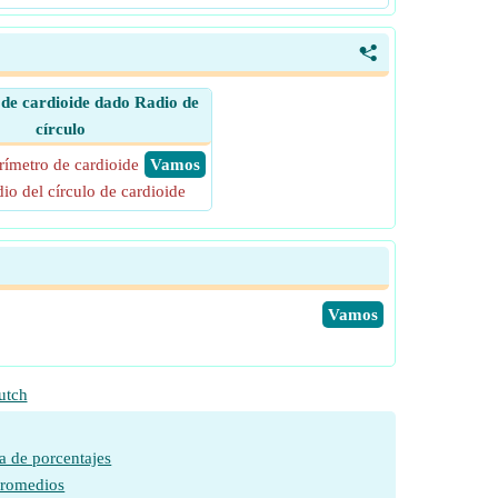
<
de cardioide dado Radio de
círculo
rímetro de cardioide
​ Vamos
io del círculo de cardioide
​Vamos
utch
a de porcentajes
promedios