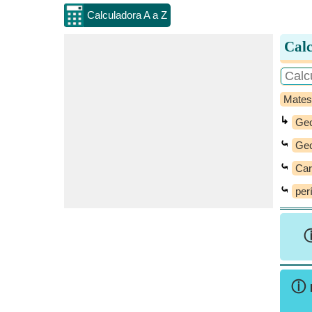
Calculadora A a Z
Calc
Mates
↳
Geo
⤿
Geo
⤿
Car
⤿
per
ⓘ