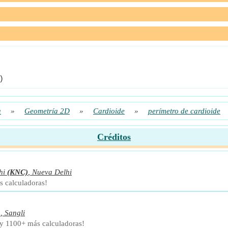
)
a
»
Geometría 2D
»
Cardioide
»
perímetro de cardioide
Créditos
hi
(KNC)
,
Nueva Delhi
s calculadoras!
)
,
Sangli
a y 1100+ más calculadoras!