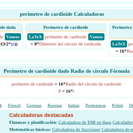
perímetro de cardioide Calculadoras
ide dada
Perímetro de cardioide
Perímetro 
de
​ Vamos
​ LaTeX
perímetro de cardioide
​ Vamos
)/(3/2*
pi
))
= 8*
Diámetro del círculo de cardioide
​ LaTeX
pe
= 16*
Rad
Perímetro de cardioide dado Radio de círculo Fórmula
perímetro de cardioide
= 16*
Radio del círculo de cardioide
P
= 16*
r
h
French
German
Russian
Italian
Portuguese
Polish
D
Calculadoras destacadas
Finanzas y planificación:
Calculadora de EMI en línea
Calculador
Matemáticas básicas:
Calculadora de fracciones
Calculadora de 