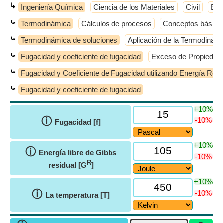
↳
Ingeniería Química
Ciencia de los Materiales
Civil
Elé
⤿
Termodinámica
Cálculos de procesos
Conceptos básico
⤿
Termodinámica de soluciones
Aplicación de la Termodinámi
⤿
Fugacidad y coeficiente de fugacidad
Exceso de Propiedad
⤿
Fugacidad y Coeficiente de Fugacidad utilizando Energía Resi
⤿
Fugacidad y coeficiente de fugacidad
+10%
ⓘ
-10%
Fugacidad [f]
+10%
ⓘ
Energía libre de Gibbs
-10%
R
residual [G
]
+10%
ⓘ
-10%
La temperatura [T]