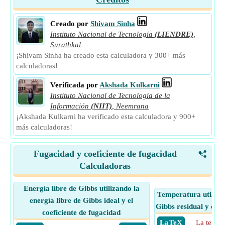
Creado por
Shivam Sinha
Instituto Nacional de Tecnología
(LIENDRE)
,
Surathkal
¡Shivam Sinha ha creado esta calculadora y 300+ más
calculadoras!
Verificada por
Akshada Kulkarni
Instituto Nacional de Tecnología de la
Información
(NIIT)
,
Neemrana
¡Akshada Kulkarni ha verificado esta calculadora y 900+
más calculadoras!
Fugacidad y coeficiente de fugacidad
<
Calculadoras
Energía libre de Gibbs utilizando la
Temperatura utilizan
energía libre de Gibbs ideal y el
Gibbs residual y coef
coeficiente de fugacidad
​ LaTeX
La tempe