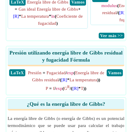
​ LaTeX
Energía libre de Gibbs
​ Vamos
modulus
(
Energía
=
Gas ideal Energía libre de Gibbs
+
residual
/(
[R]
*
ln
[R]
*
La temperatura
*
ln
(
Coeficiente de
fugaci
fugacidad
)
​Ver más >>
Presión utilizando energía libre de Gibbs residual
y fugacidad Fórmula
​LaTeX
Presión
=
Fugacidad
/
exp
(
Energía libre de
​Vamos
Gibbs residual
/(
[R]
*
La temperatura
))
R
P
=
f
/
exp
(
G
/(
[R]
*
T
))
¿Qué es la energía libre de Gibbs?
La energía libre de Gibbs (o energía de Gibbs) es un potencial
termodinámico que se puede usar para calcular el trabajo