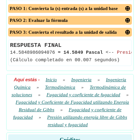
PASO 1: Convierta la (s) entrada (s) a la unidad base
PASO 2: Evaluar la fórmula
PASO 3: Convierta el resultado a la unidad de salida
RESPUESTA FINAL
14.5848986094076
≈
14.5849 Pascal
<--
Presión
(Cálculo completado en 00.007 segundos)
Aquí estás
-
Inicio
»
Ingenieria
»
Ingeniería
Química
»
Termodinámica
»
Termodinámica de
soluciones
»
Fugacidad y coeficiente de fugacidad
»
Fugacidad y Coeficiente de Fugacidad utilizando Energía
Residual de Gibbs
»
Fugacidad y coeficiente de
fugacidad
»
Presión utilizando energía libre de Gibbs
residual y fugacidad
Créditos