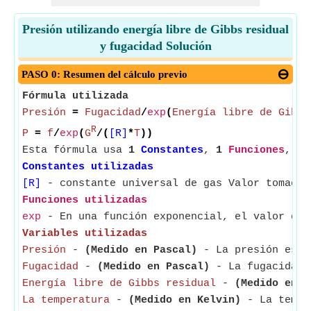
Presión utilizando energía libre de Gibbs residual
y fugacidad Solución
PASO 0: Resumen del cálculo previo
Fórmula utilizada
Presión
=
Fugacidad
/
exp
(
Energía libre de Gibbs
R
P
=
f
/
exp
(
G
/(
[R]
*
T
))
Esta fórmula usa
1
Constantes
,
1
Funciones
,
4
Constantes utilizadas
[R]
- constante universal de gas Valor tomado 
Funciones utilizadas
exp
- En una función exponencial, el valor de 
Variables utilizadas
Presión
-
(Medido en Pascal)
- La presión es la
Fugacidad
-
(Medido en Pascal)
- La fugacidad e
Energía libre de Gibbs residual
-
(Medido en J
La temperatura
-
(Medido en Kelvin)
- La temper