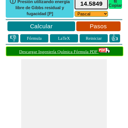
ⓘ
⎘
Presión utilizando energía
Copiar
libre de Gibbs residual y
fugacidad [P]
Pasos
👎
👍
Fórmula
LaTeX
Reiniciar
Descargar Ingeniería Química Fórmula PDF