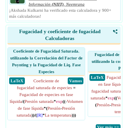
Información
(NIIT)
,
Neemrana
¡Akshada Kulkarni ha verificado esta calculadora y 900+
más calculadoras!
Fugacidad y coeficiente de fugacidad
<
Calculadoras
Coeficiente de Fugacidad Saturada.
Fugacidad de Liq.
utilizando la Correlación del Factor de
utilizando la correl
Poynting y la Fugacidad de Liq. Fase
Poyn
Especies
​ LaTeX
Fugacidad d
​ LaTeX
Coeficiente de
​ Vamos
en fase líquida
fugacidad saturada de especies
=
fugacidad saturada 
Fugacidad de especies en fase
saturada
*
exp
((
Volum
líquida
/(
Presión saturada
*
exp
((-
Volumen
(
Presión
-
Presión s
de fase líquida
*(
Presión
-
Presión
temper
saturada
))/(
[R]
*
La temperatura
)))
​Ver más >>