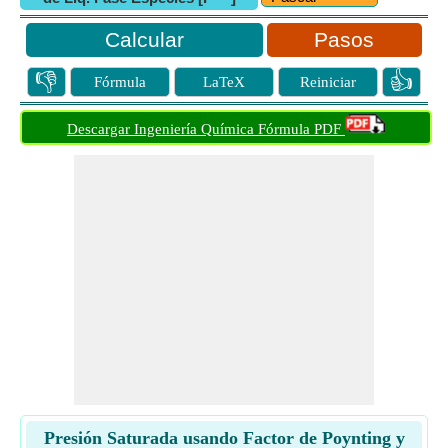
Pasos
👎
👍
Fórmula
LaTeX
Reiniciar
Descargar Ingeniería Química Fórmula PDF
Presión Saturada usando Factor de Poynting y