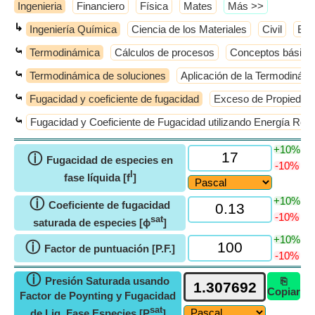
Ingenieria
Financiero
Física
Mates
​Más >>
↳
Ingeniería Química
Ciencia de los Materiales
Civil
Elé
⤿
Termodinámica
Cálculos de procesos
Conceptos básico
⤿
Termodinámica de soluciones
Aplicación de la Termodinámi
⤿
Fugacidad y coeficiente de fugacidad
Exceso de Propiedad
⤿
Fugacidad y Coeficiente de Fugacidad utilizando Energía Res
+10%
ⓘ
Fugacidad de especies en
-10%
l
fase líquida [f
]
+10%
ⓘ
Coeficiente de fugacidad
-10%
sat
saturada de especies [ϕ
]
+10%
ⓘ
Factor de puntuación [P.F.]
-10%
ⓘ
Presión Saturada usando
⎘
Copiar
Factor de Poynting y Fugacidad
sat
de Liq. Fase Especies [P
]