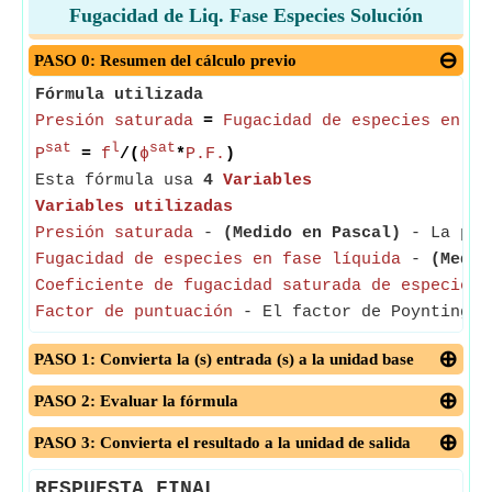
Fugacidad de Liq. Fase Especies Solución
PASO 0: Resumen del cálculo previo
Fórmula utilizada
Presión saturada
=
Fugacidad de especies en fa
sat
l
sat
P
=
f
/(
ϕ
*
P.F.
)
Esta fórmula usa
4
Variables
Variables utilizadas
Presión saturada
-
(Medido en Pascal)
- La pres
Fugacidad de especies en fase líquida
-
(Medid
Coeficiente de fugacidad saturada de especies
-
Factor de puntuación
- El factor de Poynting se
PASO 1: Convierta la (s) entrada (s) a la unidad base
PASO 2: Evaluar la fórmula
PASO 3: Convierta el resultado a la unidad de salida
RESPUESTA FINAL