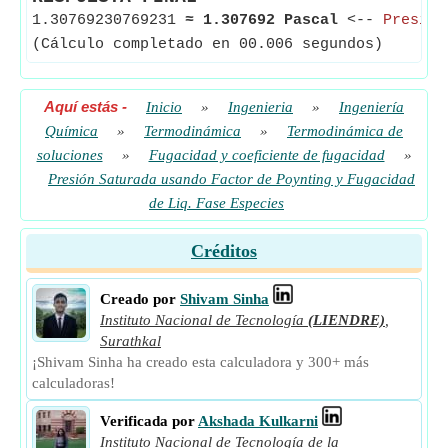
1.30769230769231
≈
1.307692 Pascal
<--
Presión
(Cálculo completado en 00.006 segundos)
Aquí estás
-
Inicio
»
Ingenieria
»
Ingeniería
Química
»
Termodinámica
»
Termodinámica de
soluciones
»
Fugacidad y coeficiente de fugacidad
»
Presión Saturada usando Factor de Poynting y Fugacidad
de Liq. Fase Especies
Créditos
Creado por
Shivam Sinha
Instituto Nacional de Tecnología
(LIENDRE)
,
Surathkal
¡Shivam Sinha ha creado esta calculadora y 300+ más
calculadoras!
Verificada por
Akshada Kulkarni
Instituto Nacional de Tecnología de la