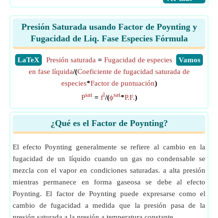
Presión Saturada usando Factor de Poynting y
Fugacidad de Liq. Fase Especies Fórmula
​LaTeX
Presión saturada
=
Fugacidad de especies
​Vamos
en fase líquida
/(
Coeficiente de fugacidad saturada de
especies
*
Factor de puntuación
)
sat
l
sat
P
=
f
/(
ϕ
*
P.F.
)
¿Qué es el Factor de Poynting?
El efecto Poynting generalmente se refiere al cambio en la
fugacidad de un líquido cuando un gas no condensable se
mezcla con el vapor en condiciones saturadas. a alta presión
mientras permanece en forma gaseosa se debe al efecto
Poynting. El factor de Poynting puede expresarse como el
cambio de fugacidad a medida que la presión pasa de la
presión saturada a la presión a temperatura constante.