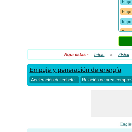
Empuj
Empuj
Impul
Poten
Poten
del c
Aquí estás
-
Inicio
»
Física
Presi
Empuje y generación de energía
Relac
Tempe
Aceleración del cohete
Relación de área compres
Veloc
Veloc
Veloc
Englis