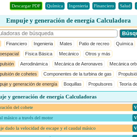
Descargar PDF
Química
Ingenieria
Financiero
Salud
Empuje y generación de energía Calculadora
Financiero
Ingenieria
Mates
Patio de recreo
Química
oespacial
Física Básica
Mecánico
Otros y más
pulsión
Aerodinámica
Mecánica de Aeronaves
Mecánica orbi
pulsión de cohetes
Componentes de la turbina de gas
Propulsi
uje y generación de energía
Boquillas
Propulsores
Teoría d
je y generación de energía Calculadoras
ración del cohete
​
l másico a través del motor
​
e dado la velocidad de escape y el caudal másico
​