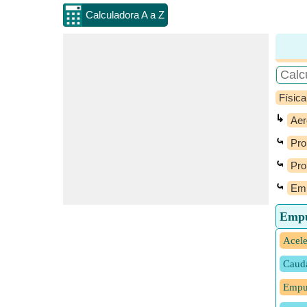
Calculadora A a Z
Física
↳
Aer
⤿
Pro
⤿
Pro
⤿
Emp
Empu
Acele
Cauda
Empuj