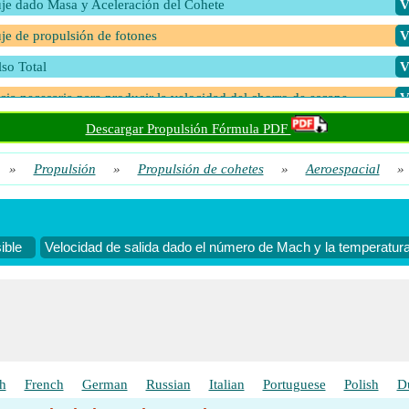
e dado Masa y Aceleración del Cohete
​
e de propulsión de fotones
​
so Total
​
cia necesaria para producir la velocidad del chorro de escape
​
cia necesaria para producir la velocidad del chorro de escape dada la m
Descargar Propulsión Fórmula PDF
ohete y la aceleración
​
»
Propulsión
»
Propulsión de cohetes
»
Aeroespacial
»
ón de salida del cohete
​
ión de área compresible
​
ratura de salida del cohete
​
ible
Velocidad de salida dado el número de Mach y la temperatura
idad de salida dada la capacidad calorífica específica molar
​
idad de salida dada Masa molar
​
idad de salida dado el número de Mach y la temperatura de salida
​
h
French
German
Russian
Italian
Portuguese
Polish
D