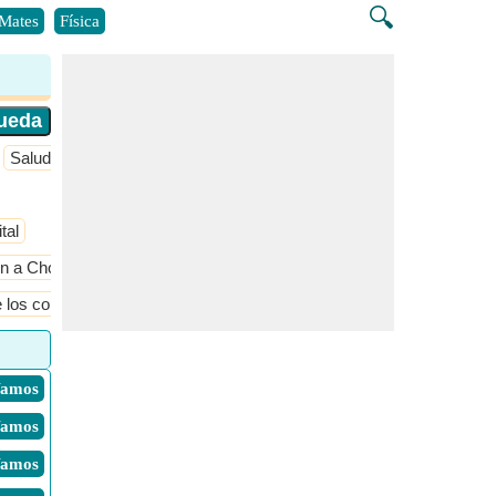
🔍
Mates
Física
Salud
tal
ón a Chorro
Termodinámica y ecuaciones rectoras
e los cohetes
 Vamos
 Vamos
 Vamos