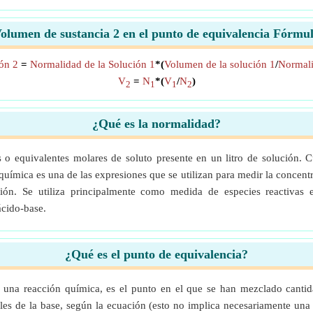
olumen de sustancia 2 en el punto de equivalencia Fórmu
ón 2
=
Normalidad de la Solución 1
*(
Volumen de la solución 1
/
Normali
V
=
N
*(
V
/
N
)
2
1
1
2
¿Qué es la normalidad?
o equivalentes molares de soluto presente en un litro de solución. 
uímica es una de las expresiones que se utilizan para medir la concentr
ión. Se utiliza principalmente como medida de especies reactivas e
ácido-base.
¿Qué es el punto de equivalencia?
e una reacción química, es el punto en el que se han mezclado cantid
les de la base, según la ecuación (esto no implica necesariamente una