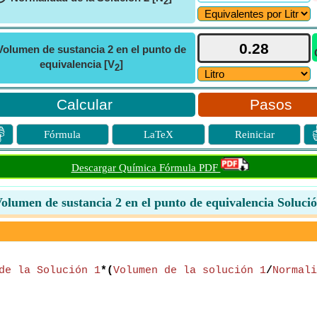
2
Volumen de sustancia 2 en el punto de
equivalencia [V
]
2
Pasos

Fórmula
LaTeX
Reiniciar
Descargar Química Fórmula PDF
olumen de sustancia 2 en el punto de equivalencia Soluci
de la Solución 1
*(
Volumen de la solución 1
/
Normali