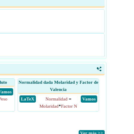
<
luto
Normalidad dada Molaridad y Factor de
Valencia
​ Vamos
Peso
​ LaTeX
Normalidad
=
​ Vamos
Molaridad
*
Factor N
​Ver más >>