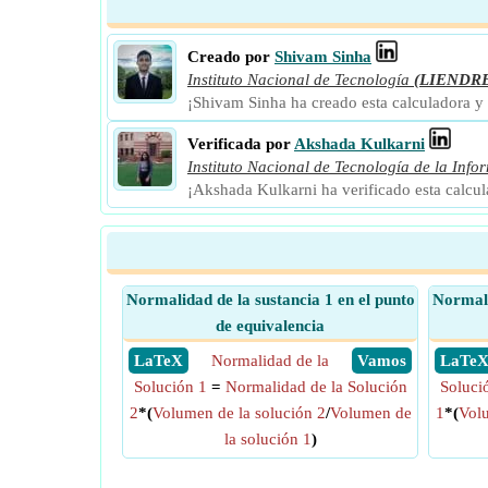
Creado por
Shivam Sinha
Instituto Nacional de Tecnología
(LIENDR
¡Shivam Sinha ha creado esta calculadora y
Verificada por
Akshada Kulkarni
Instituto Nacional de Tecnología de la Info
¡Akshada Kulkarni ha verificado esta calcu
Normalidad de la sustancia 1 en el punto
Normali
de equivalencia
​ LaTeX
Normalidad de la
​ Vamos
​ LaTe
Solución 1
=
Normalidad de la Solución
Soluci
2
*(
Volumen de la solución 2
/
Volumen de
1
*(
Volu
la solución 1
)