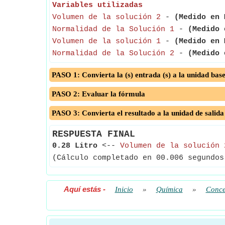
Variables utilizadas
Volumen de la solución 2
-
(Medido en 
Normalidad de la Solución 1
-
(Medido 
Volumen de la solución 1
-
(Medido en 
Normalidad de la Solución 2
-
(Medido 
PASO 1: Convierta la (s) entrada (s) a la unidad bas
PASO 2: Evaluar la fórmula
PASO 3: Convierta el resultado a la unidad de salida
RESPUESTA FINAL
0.28 Litro
<--
Volumen de la solución 
(Cálculo completado en 00.006 segundos
Aquí estás
-
Inicio
»
Química
»
Conce