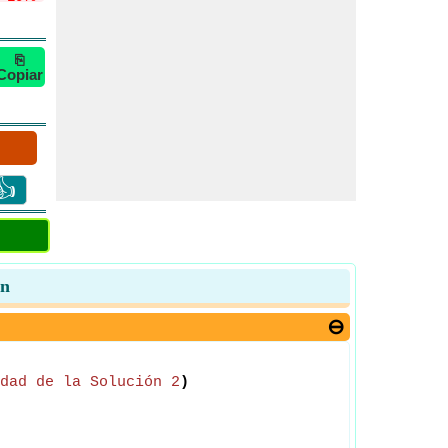
⎘
Copiar
👍
ón
dad de la Solución 2
)