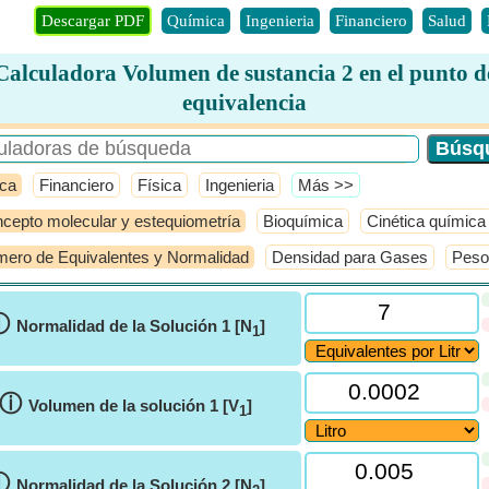
Descargar PDF
Química
Ingenieria
Financiero
Salud
Calculadora Volumen de sustancia 2 en el punto d
equivalencia
ca
Financiero
Física
Ingenieria
​Más >>
cepto molecular y estequiometría
Bioquímica
Cinética química
ero de Equivalentes y Normalidad
Densidad para Gases
Peso
ⓘ
Normalidad de la Solución 1 [N
]
1
ⓘ
Volumen de la solución 1 [V
]
1
ⓘ
Normalidad de la Solución 2 [N
]