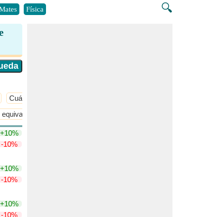
🔍
Mates
Física
e
Cuántico
​Más >>
 equivalente
Términos de concentración
​Más >>
+10%
-10%
+10%
-10%
+10%
-10%