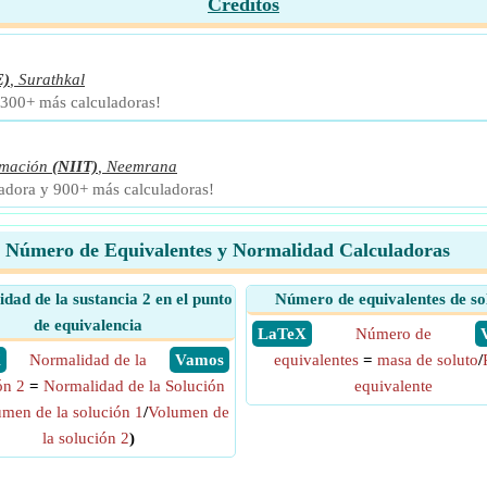
Créditos
E)
,
Surathkal
 300+ más calculadoras!
rmación
(NIIT)
,
Neemrana
ladora y 900+ más calculadoras!
Número de Equivalentes y Normalidad Calculadoras
dad de la sustancia 2 en el punto
Número de equivalentes de so
de equivalencia
​ LaTeX
Número de
X
Normalidad de la
​ Vamos
equivalentes
=
masa de soluto
/
ón 2
=
Normalidad de la Solución
equivalente
men de la solución 1
/
Volumen de
la solución 2
)