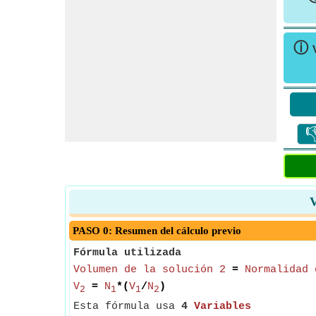
ⓘ

V
PASO 0: Resumen del cálculo previo
Fórmula utilizada
Volumen de la solución 2
=
Normalidad 
V
=
N
*(
V
/
N
)
2
1
1
2
Esta fórmula usa
4
Variables