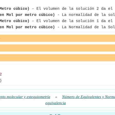
Metro cúbico)
- El volumen de la solución 2 da el 
en Mol por metro cúbico)
- La normalidad de la sol
Metro cúbico)
- El volumen de la solución 1 da el 
en Mol por metro cúbico)
- La Normalidad de la Sol
e
2
)
pto molecular y estequiometría
»
Número de Equivalentes y Norm
equivalencia