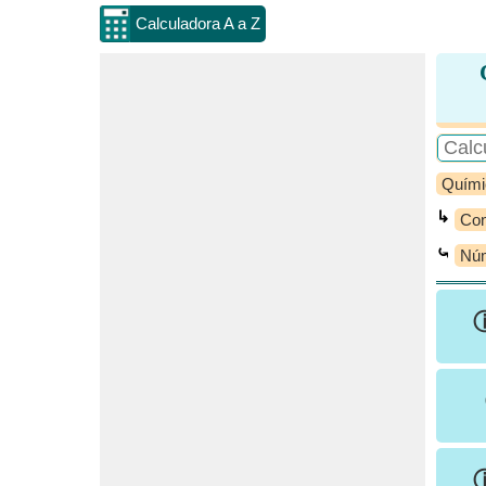
Calculadora A a Z
Quími
↳
Con
⤿
Núm