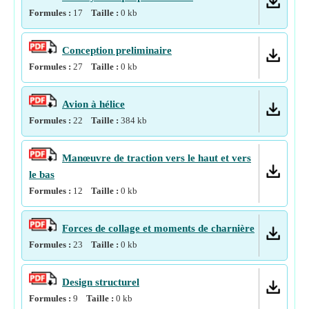
Formules :
17
Taille :
0
kb
Conception preliminaire
Formules :
27
Taille :
0
kb
Avion à hélice
Formules :
22
Taille :
384
kb
Manœuvre de traction vers le haut et vers
le bas
Formules :
12
Taille :
0
kb
Forces de collage et moments de charnière
Formules :
23
Taille :
0
kb
Design structurel
Formules :
9
Taille :
0
kb