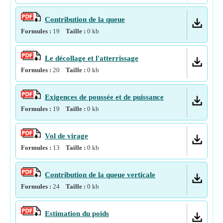
Contribution de la queue
Formules :
19
Taille :
0
kb
Le décollage et l'atterrissage
Formules :
20
Taille :
0
kb
Exigences de poussée et de puissance
Formules :
19
Taille :
0
kb
Vol de virage
Formules :
13
Taille :
0
kb
Contribution de la queue verticale
Formules :
24
Taille :
0
kb
Estimation du poids