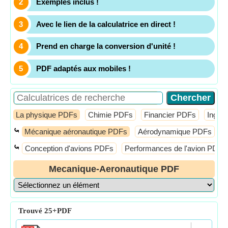
Exemples inclus !
Avec le lien de la calculatrice en direct !
Prend en charge la conversion d'unité !
PDF adaptés aux mobiles !
La physique PDFs
Chimie PDFs
Financier PDFs
Ingén
⤿
Mécanique aéronautique PDFs
Aérodynamique PDFs
M
⤿
Conception d'avions PDFs
Performances de l'avion PDFs
Mecanique-Aeronautique PDF
Trouvé
25+
PDF