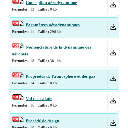
Conception aérodynamique
Formules :
13
Taille :
0
kb
Paramètres aérodynamiques
Formules :
11
Taille :
296
kb
Nomenclature de la dynamique des
aéronefs
Formules :
18
Taille :
381
kb
Propriétés de l'atmosphère et des gaz
Formules :
14
Taille :
0
kb
Vol d'escalade
Formules :
16
Taille :
0
kb
Procédé de design
Formules :
19
Taille :
0
kb