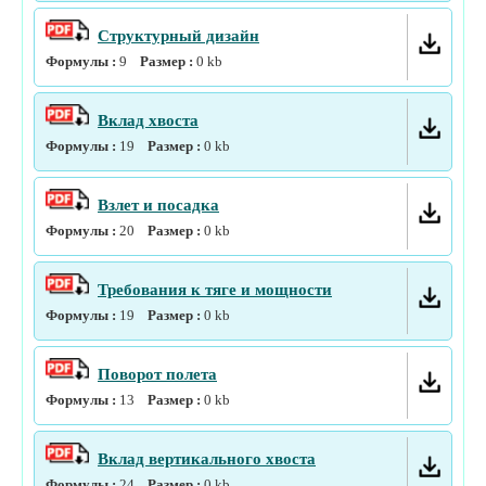
Структурный дизайн
Формулы :
9
Размер :
0
kb
Вклад хвоста
Формулы :
19
Размер :
0
kb
Взлет и посадка
Формулы :
20
Размер :
0
kb
Требования к тяге и мощности
Формулы :
19
Размер :
0
kb
Поворот полета
Формулы :
13
Размер :
0
kb
Вклад вертикального хвоста
Формулы :
24
Размер :
0
kb