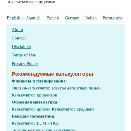
и делиться ею с другими.
English
Spanish
French
German
Italian
Portuguese
P
About
Contact
Disclaimer
Terms of Use
Privacy Policy
Рекомендуемые калькуляторы
Финансы и планирование:
Онлайн-калькулятор электромагнитных помех
Калькулятор процентов
Основная математика:
Калькулятор дробей
Калькулятор среднего
Высшая математика:
Калькулятор LCM и HCF
Тригонометрический калькулятор