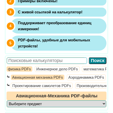
Примеры включены!
С живой ссылкой на калькулятор!
Поддерживает преобразование единиц
измерения!
PDF-файлы, удобные для мобильных
устройств!
физика PDFs
Инженерное дело PDFs
математика PDF
⤿
Авиационная механика PDFs
Аэродинамика PDFs
Д
⤿
Проектирование самолетов PDFs
Производительност
Авиационная-Механика PDF-файлы