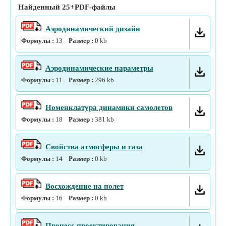
Найденный
25+
PDF-файлы
Аэродинамический дизайн
Формулы :
13
Размер :
0
kb
Аэродинамические параметры
Формулы :
11
Размер :
296
kb
Номенклатура динамики самолетов
Формулы :
18
Размер :
381
kb
Свойства атмосферы и газа
Формулы :
14
Размер :
0
kb
Восхождение на полет
Формулы :
16
Размер :
0
kb
Процесс проектирования