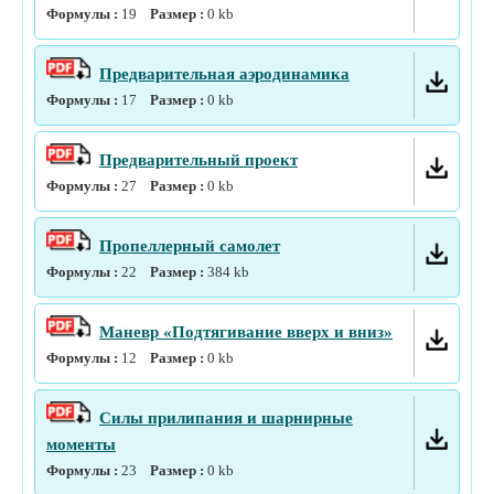
Формулы :
19
Размер :
0
kb
Предварительная аэродинамика
Формулы :
17
Размер :
0
kb
Предварительный проект
Формулы :
27
Размер :
0
kb
Пропеллерный самолет
Формулы :
22
Размер :
384
kb
Маневр «Подтягивание вверх и вниз»
Формулы :
12
Размер :
0
kb
Силы прилипания и шарнирные
моменты
Формулы :
23
Размер :
0
kb