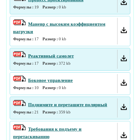
Формулы :
19
Размер :
0
kb
Маневр с высоким коэффициентом
нагрузки
Формулы :
17
Размер :
0
kb
Реактивный самолет
Формулы :
17
Размер :
372
kb
Боковое управление
Формулы :
10
Размер :
0
kb
Поднимите и перетащите полярный
Формулы :
21
Размер :
359
kb
Требования к подъему и
перетаскиванию