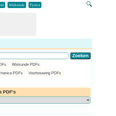
🔍
id
Wiskunde
Fysica
PDFs
Wiskunde PDFs
echanica PDFs
Voortstuwing PDFs
a PDF's