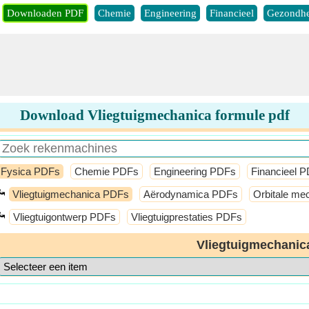
Downloaden PDF
Chemie
Engineering
Financieel
Gezondhe
Download Vliegtuigmechanica formule pdf
Fysica PDFs
Chemie PDFs
Engineering PDFs
Financieel 
⤿
Vliegtuigmechanica PDFs
Aërodynamica PDFs
Orbitale m
⤿
Vliegtuigontwerp PDFs
Vliegtuigprestaties PDFs
Vliegtuigmechanic