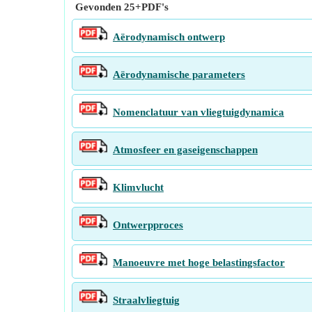
Gevonden
25+
PDF's
Aërodynamisch ontwerp
Aërodynamische parameters
Nomenclatuur van vliegtuigdynamica
Atmosfeer en gaseigenschappen
Klimvlucht
Ontwerpproces
Manoeuvre met hoge belastingsfactor
Straalvliegtuig