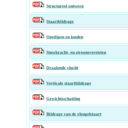
Structureel ontwerp
Staartbijdrage
Opstijgen en landen
Stuwkracht- en stroomvereisten
Draaiende vlucht
Verticale staartbijdrage
Gewichtsschatting
Bijdrage van de vleugelstaart