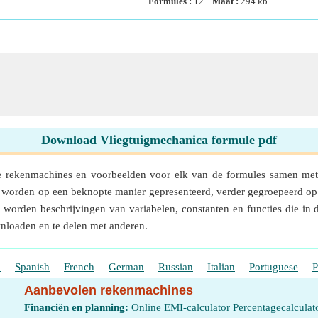
Formules :
12
Maat :
294
kb
Download Vliegtuigmechanica formule pdf
 rekenmachines en voorbeelden voor elk van de formules samen met 
es worden op een beknopte manier gepresenteerd, verder gegroepeerd o
worden beschrijvingen van variabelen, constanten en functies die in d
nloaden en te delen met anderen.
h
Spanish
French
German
Russian
Italian
Portuguese
P
Aanbevolen rekenmachines
Financiën en planning:
Online EMI-calculator
Percentagecalculat