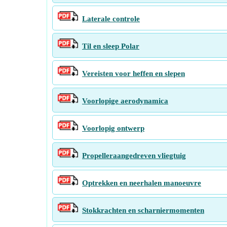
Laterale controle
Til en sleep Polar
Vereisten voor heffen en slepen
Voorlopige aerodynamica
Voorlopig ontwerp
Propelleraangedreven vliegtuig
Optrekken en neerhalen manoeuvre
Stokkrachten en scharniermomenten