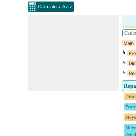
Calculatrice A à Z
Math
↳
Prob
⤿
Dis
⤿
Rép
Répar
Distr
Écart
Moyen
Moyen
défai