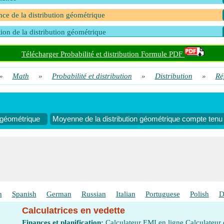
nce de la distribution géométrique
tion de la distribution géométrique
Télécharger Probabilité et distribution Formule PDF
»
Math
»
Probabilité et distribution
»
Distribution
»
Ré
 géométrique
Moyenne de la distribution géométrique compte tenu d
h
Spanish
German
Russian
Italian
Portuguese
Polish
D
Calculatrices en vedette
Finances et planification:
Calculateur EMI en ligne
Calculateur