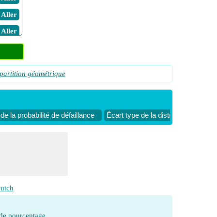
​ Aller
​ Aller
partition géométrique
e la probabilité de défaillance
Écart type de la distribution géomé
utch
 de pourcentage