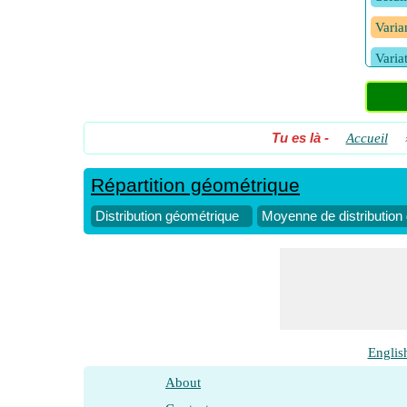
Varia
Varia
Tu es là
-
Accueil
Répartition géométrique
Distribution géométrique
Moyenne de distribution
Englis
About