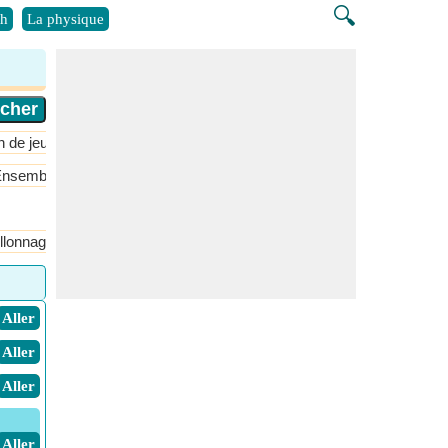
🔍
h
La physique
n de jeux
nsembles, relations et fonctions
Géométrie
Séquence et série
illonnage
Distribution exponentielle
Distribution hypergéométriq
​ Aller
​ Aller
​ Aller
​ Aller