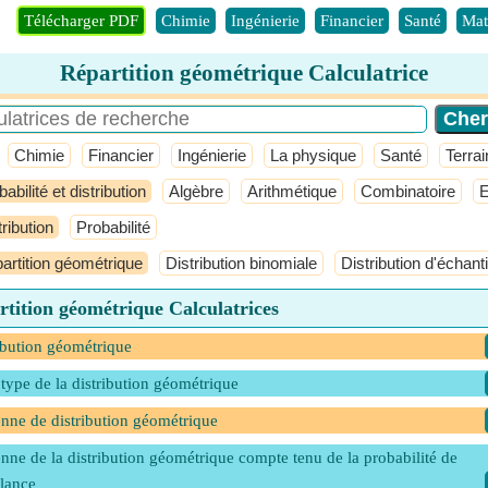
Télécharger PDF
Chimie
Ingénierie
Financier
Santé
Mat
Répartition géométrique Calculatrice
Chimie
Financier
Ingénierie
La physique
Santé
Terrai
abilité et distribution
Algèbre
Arithmétique
Combinatoire
E
tribution
Probabilité
artition géométrique
Distribution binomiale
Distribution d'échant
tition géométrique Calculatrices
ibution géométrique
 type de la distribution géométrique
ne de distribution géométrique
ne de la distribution géométrique compte tenu de la probabilité de
llance