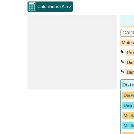
Calculadora A a Z
Mates
↳
Pro
⤿
Dis
⤿
Dis
Dist
Desvi
Distr
Media
Media