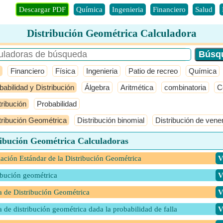
Descargar PDF
Química
Ingenieria
Financiero
Salud
Distribución Geométrica Calculadora
Financiero
Física
Ingenieria
Patio de recreo
Química
babilidad y Distribución
Álgebra
Aritmética
combinatoria
C
tribución
Probabilidad
tribución Geométrica
Distribución binomial
Distribución de vene
ribución Geométrica Calculadoras
ación Estándar de la Distribución Geométrica
​
ibución geométrica
​
 de Distribución Geométrica
​
 de distribución geométrica dada la probabilidad de falla
​