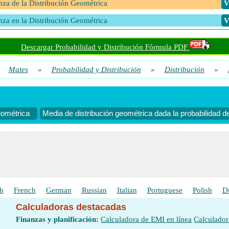
nza de la Distribución Geométrica
​
nza en la Distribución Geométrica
​
Descargar Probabilidad y Distribución Fórmula PDF
»
Mates
»
Probabilidad y Distribución
»
Distribución
»
eométrica
Media de distribución geométrica dada la probabilidad de
h
French
German
Russian
Italian
Portuguese
Polish
D
Calculadoras destacadas
Finanzas y planificación:
Calculadora de EMI en línea
Calculador